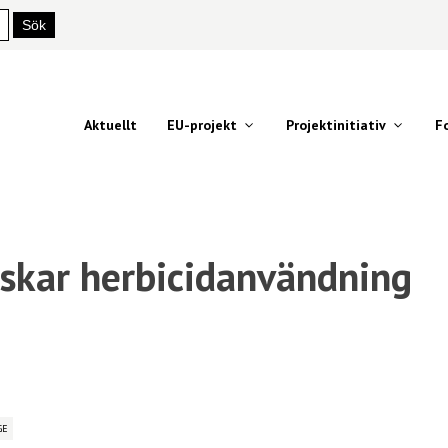
Aktuellt
EU-projekt
Projektinitiativ
F
skar herbicidanvändning
GE