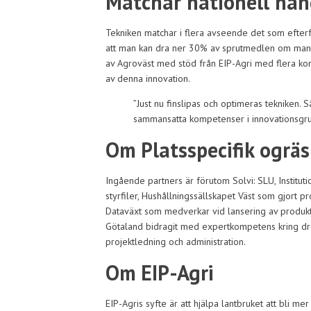
Matchar nationell han
Tekniken matchar i flera avseende det som efterf
att man kan dra ner 30% av sprutmedlen om man p
av Agroväst med stöd från EIP-Agri med flera kom
av denna innovation.
”Just nu finslipas och optimeras tekniken. 
sammansatta kompetenser i innovationsgr
Om Platsspecifik ogr
Ingående partners är förutom Solvi: SLU, Institut
styrfiler, Hushållningssällskapet Väst som gjort
Dataväxt som medverkar vid lansering av produkt
Götaland bidragit med expertkompetens kring drön
projektledning och administration.
Om EIP-Agri
EIP-Agris syfte är att hjälpa lantbruket att bli mer