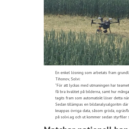
En enkel lösning som arbetats fram grundli
Tihonov, Solvi:
”För att lyckas med utmaningen har teamet 
få bra kvalitet på bilderna, samt hur mång
tagits fram som automatiskt löser detta nä
Sedan tillämpas en bildanalysalgoritm där o
knappas övriga data, såsom gröda, ogräsflo
på solvi.ag och ut kommer sedan styrfiler