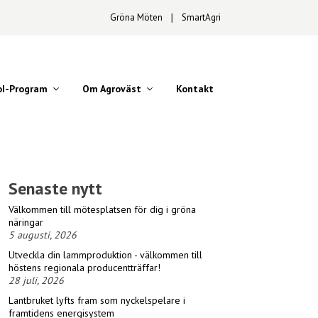
Gröna Möten
∣
SmartAgri
oI-Program
Om Agroväst
Kontakt
Senaste nytt
Välkommen till mötesplatsen för dig i gröna
näringar
5 augusti, 2026
Utveckla din lammproduktion - välkommen till
höstens regionala producentträffar!
28 juli, 2026
Lantbruket lyfts fram som nyckelspelare i
framtidens energisystem