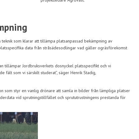
projektledare Agroväst.
ämpning
 en teknik som klarar att tillämpa platsanpassad bekämpning av
platsspecifika data från stråsädesodlingar vad gäller ogräsförekomst
an tillämpar Jordbruksverkets dosnyckel platsspecifikt och vi
de fält som vi särskilt studerat”, säger Henrik Stadig,
n som styr en vanlig drönare att samla in bilder från lämpliga platser
erdata vid sprutningstillfället och sprututrustningens prestanda för