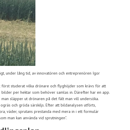
gt, under lång tid, av innovatören och entreprenören Igor
först studerat vilka drönare och flyghöjder som krävs för att
a bilder per hektar som behöver samlas in. Därefter har en app.
r man släpper ut drönaren på det fält man vill undersöka.
gräs och gröda särskiljs. Efter att bildanalysen utförts,
ra, väder, sprutans prestanda med mera in i ett formulär
 som man kan använda vid sprutningen”.