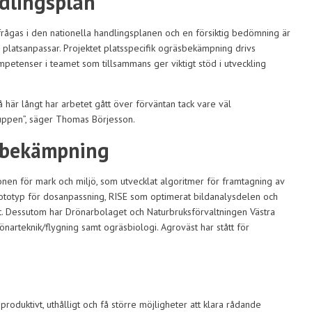
dlingsplan
rågas i den nationella handlingsplanen och en försiktig bedömning är
latsanpassar. Projektet platsspecifik ogräsbekämpning drivs
petenser i teamet som tillsammans ger viktigt stöd i utveckling
Så här långt har arbetet gått över förväntan tack vare väl
uppen”, säger Thomas Börjesson.
äsbekämpning
ionen för mark och miljö, som utvecklat algoritmer för framtagning av
 prototyp för dosanpassning, RISE som optimerat bildanalysdelen och
. Dessutom har Drönarbolaget och Naturbruksförvaltningen Västra
arteknik/flygning samt ogräsbiologi. Agroväst har stått för
 produktivt, uthålligt och få större möjligheter att klara rådande