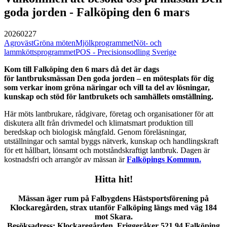
goda jorden - Falköping den 6 mars
20260227
Agroväst
Gröna möten
Mjölkprogrammet
Nöt- och
lammköttsprogrammet
POS - Precisionsodling Sverige
Kom till Falköping den 6 mars då det är dags
för lantbruksmässan Den goda jorden – en mötesplats för dig
som verkar inom gröna näringar och vill ta del av lösningar,
kunskap och stöd för lantbrukets och samhällets omställning.
Här möts lantbrukare, rådgivare, företag och organisationer för att
diskutera allt från drivmedel och klimatsmart produktion till
beredskap och biologisk mångfald. Genom föreläsningar,
utställningar och samtal byggs nätverk, kunskap och handlingskraft
för ett hållbart, lönsamt och motståndskraftigt lantbruk. Dagen är
kostnadsfri och arrangör av mässan är
Falköpings Kommun.
Hitta hit!
Mässan äger rum på Falbygdens Hästsportsförening på
Klockaregården, strax utanför Falköping längs med väg 184
mot Skara.
Besöksadress: Klockaregården, Friggeråker 521 94 Falköping