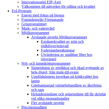
Innovationsstöd EIP-Agri
Välkommen till nätverket för odling och kvalitet
FoI-Program
Energi med fokus på biogas
Framgångsrikt Företagande
Grisprogrammet
Mark- och vattenvård
Mjölkprogrammet
Avslutade projekt Mjölkprogrammet
Ensilagekvalitet av gräs och
rödklöver/gräsvall
Foderstatsberäkningar
Utvärdering av smältbar fiber hos
rörsvingel
Nöt- och lammköttsprogrammet
Slutgödning av mjölkkor och ökad nyttjande av
hela djuret, från mule-till-svans
Uppfödningens inverkan på köttkvalitet hos
lamm
Gårdsanpassad värmebehandling av åkerböna
och raps
Helsädesensilage och gräsensilage till får skördat
vid olika mognadsstadier
Fler avslutade projekt
Precisionsodling