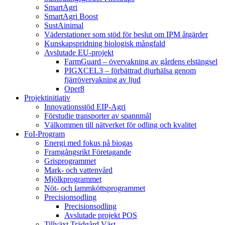
SmartAgri
SmartAgri Boost
SustAinimal
Väderstationer som stöd för beslut om IPM åtgärder
Kunskapspridning biologisk mångfald
Avslutade EU-projekt
FarmGuard – övervakning av gårdens elstängsel
PIGXCEL3 – förbättrad djurhälsa genom
fjärrövervakning av ljud
Oper8
Projektinitiativ
Innovationsstöd EIP-Agri
Förstudie transporter av spannmål
Välkommen till nätverket för odling och kvalitet
FoI-Program
Energi med fokus på biogas
Framgångsrikt Företagande
Grisprogrammet
Mark- och vattenvård
Mjölkprogrammet
Nöt- och lammköttsprogrammet
Precisionsodling
Precisionsodling
Avslutade projekt POS
Tillväxt Trädgård Väst