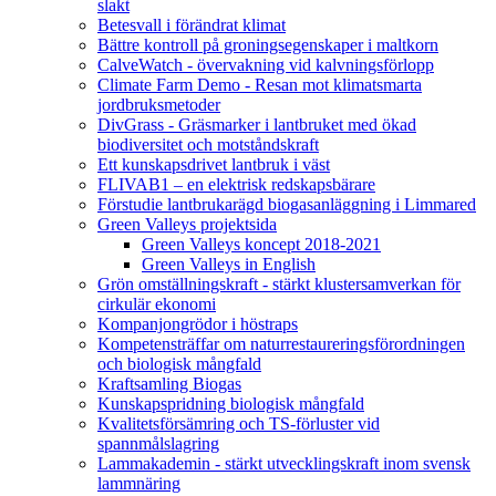
slakt
Betesvall i förändrat klimat
Bättre kontroll på groningsegenskaper i maltkorn
CalveWatch - övervakning vid kalvningsförlopp
Climate Farm Demo - Resan mot klimatsmarta
jordbruksmetoder
DivGrass - Gräsmarker i lantbruket med ökad
biodiversitet och motståndskraft
Ett kunskapsdrivet lantbruk i väst
FLIVAB1 – en elektrisk redskapsbärare
Förstudie lantbrukarägd biogasanläggning i Limmared
Green Valleys projektsida
Green Valleys koncept 2018-2021
Green Valleys in English
Grön omställningskraft - stärkt klustersamverkan för
cirkulär ekonomi
Kompanjongrödor i höstraps
Kompetensträffar om naturrestaureringsförordningen
och biologisk mångfald
Kraftsamling Biogas
Kunskapspridning biologisk mångfald
Kvalitetsförsämring och TS-förluster vid
spannmålslagring
Lammakademin - stärkt utvecklingskraft inom svensk
lammnäring