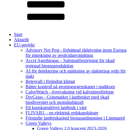
Start
Aktuellt
EU-projekt
Advisory Net Pest - förbättrad rådgivning inom Europa
för minskning av pesticidanvändning
Accel Agrobiogas – Substratförsörjning för ökad
regional biogasproduktion
AI för detektering och märkning av slaktgrisar redo för
slakt
Betesvall i förändrat klimat
Bättre kontroll på groningsegenskaper i maltkorn
CalveWatch - övervakning vid kalvningsförlopp
DivGrass - Gräsmarker i lantbruket med ökad
biodiversitet och motståndskraft
Ett kunskapsdrivet lantbruk i väst
FLIVAB1 – en elektrisk redskapsbärare
Förstudie lantbrukarägd biogasanläggning i Limmared
Green Valleys
Green Valleys 2.0 koncept 2023-2026