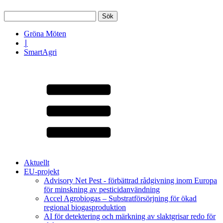
Sök
efter:
Gröna Möten
∣
SmartAgri
Aktuellt
EU-projekt
Advisory Net Pest - förbättrad rådgivning inom Europa
för minskning av pesticidanvändning
Accel Agrobiogas – Substratförsörjning för ökad
regional biogasproduktion
AI för detektering och märkning av slaktgrisar redo för