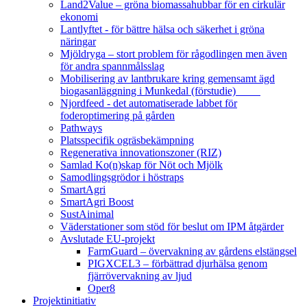
Land2Value – gröna biomassahubbar för en cirkulär
ekonomi
Lantlyftet - för bättre hälsa och säkerhet i gröna
näringar
Mjöldryga – stort problem för rågodlingen men även
för andra spannmålsslag
Mobilisering av lantbrukare kring gemensamt ägd
biogasanläggning i Munkedal (förstudie)
Njordfeed - det automatiserade labbet för
foderoptimering på gården
Pathways
Platsspecifik ogräsbekämpning
Regenerativa innovationszoner (RIZ)
Samlad Ko(n)skap för Nöt och Mjölk
Samodlingsgrödor i höstraps
SmartAgri
SmartAgri Boost
SustAinimal
Väderstationer som stöd för beslut om IPM åtgärder
Avslutade EU-projekt
FarmGuard – övervakning av gårdens elstängsel
PIGXCEL3 – förbättrad djurhälsa genom
fjärrövervakning av ljud
Oper8
Projektinitiativ