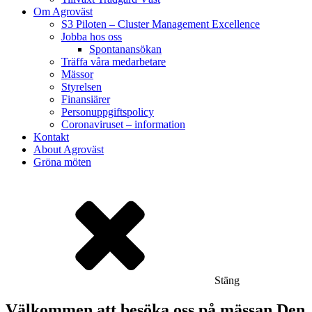
Om Agroväst
S3 Piloten – Cluster Management Excellence
Jobba hos oss
Spontanansökan
Träffa våra medarbetare
Mässor
Styrelsen
Finansiärer
Personuppgiftspolicy
Coronaviruset – information
Kontakt
About Agroväst
Gröna möten
Stäng
Välkommen att besöka oss på mässan Den