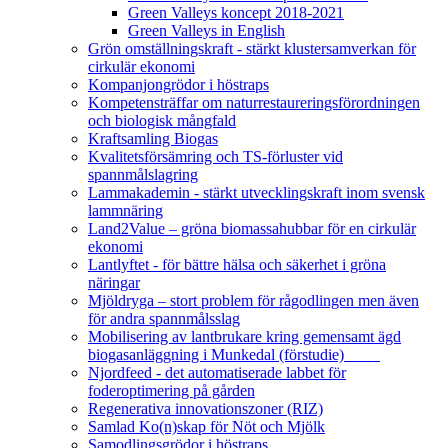
Green Valleys koncept 2018-2021
Green Valleys in English
Grön omställningskraft - stärkt klustersamverkan för
cirkulär ekonomi
Kompanjongrödor i höstraps
Kompetensträffar om naturrestaureringsförordningen
och biologisk mångfald
Kraftsamling Biogas
Kvalitetsförsämring och TS-förluster vid
spannmålslagring
Lammakademin - stärkt utvecklingskraft inom svensk
lammnäring
Land2Value – gröna biomassahubbar för en cirkulär
ekonomi
Lantlyftet - för bättre hälsa och säkerhet i gröna
näringar
Mjöldryga – stort problem för rågodlingen men även
för andra spannmålsslag
Mobilisering av lantbrukare kring gemensamt ägd
biogasanläggning i Munkedal (förstudie)
Njordfeed - det automatiserade labbet för
foderoptimering på gården
Regenerativa innovationszoner (RIZ)
Samlad Ko(n)skap för Nöt och Mjölk
Samodlingsgrödor i höstraps