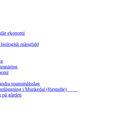
kulär ekonomi
 biologisk mångfald
ng
ammnäring
nomi
 andra spannmålsslag
gasanläggning i Munkedal (förstudie)
g på gården