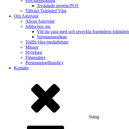
Precisionsodling
Avslutade projekt POS
Tillväxt Trädgård Väst
Om Agroväst
About Agroväst
Jobba hos oss
Vill du vara med och utveckla framtidens trädgård
Spontanansökan
Träffa våra medarbetare
Mässor
Styrelsen
Finansiärer
Personuppgiftspolicy
Kontakt
Stäng