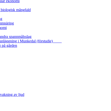
kulär ekonomi
 biologisk mångfald
ng
ammnäring
nomi
 andra spannmålsslag
gasanläggning i Munkedal (förstudie)
g på gården
vakning av ljud