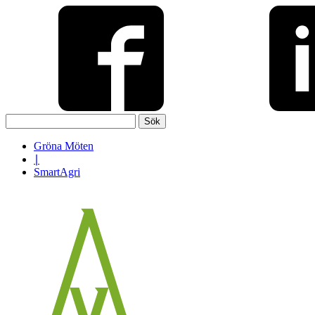
Sök
efter:
Gröna Möten
∣
SmartAgri