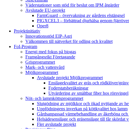
Väderstationer som stöd för beslut om IPM åtgärder
Avslutade EU-projekt
FarmGuard – övervakning av gårdens elstängsel
PIGXCEL3 – förbättrad djurhälsa genom fjärröver
Oper8
Projektinitiativ
Innovationsstöd EIP-Agri
Välkommen till nätverket för odling och kvalitet
FoI-Program
Energi med fokus på biogas
Framgångsrikt Företagande
Grisprogrammet
Mark- och vattenvård
Mjölkprogrammet
Avslutade projekt Mjölkprogrammet
Ensilagekvalitet av gräs och rödklöver/gräsv
Foderstatsberäkningar
Utvärdering av smältbar fiber hos rörsvingel
Nöt- och lammköttsprogrammet
Slutgödning av mjölkkor och ökad nyttjande av hela
Uppfödningens inverkan på köttkvalitet hos lamm
Gårdsanpassad värmebehandling av åkerböna och 
Helsädesensilage och gräsensilage till får skördat 
Fler avslutade projekt