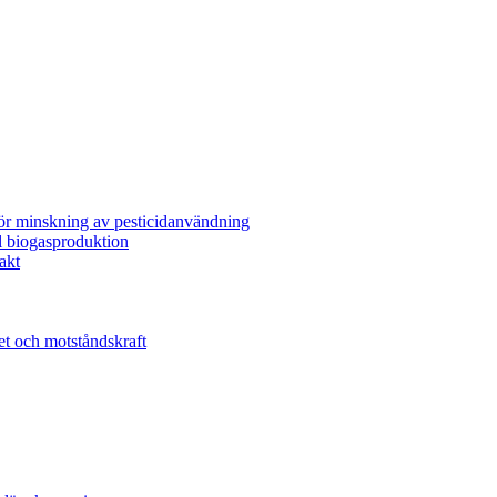
för minskning av pesticidanvändning
l biogasproduktion
akt
et och motståndskraft