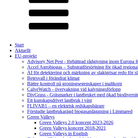
Start
Aktuellt
EU-projekt
Advisory Net Pest - förbättrad rådgivning inom Europa 
Accel Agrobiogas – Substratförsörjning för ökad regiona
AI för detektering och märkning av slaktgrisar redo för sl
Betesvall i förändrat klimat
Bättre kontroll på groningsegenskaper i maltkorn
CalveWatch - övervakning vid kalvningsförlopp
DivGrass - Gräsmarker i lantbruket med ökad biodiversit
Ett kunskapsdrivet lantbruk i väst
FLIVAB1 – en elektrisk redskapsbärare
Förstudie lantbrukarägd biogasanläggning i Limmared
Green Valleys
Green Valleys 2.0 koncept 2023-2026
Green Valleys koncept 2018-2021
Green Valleys in English