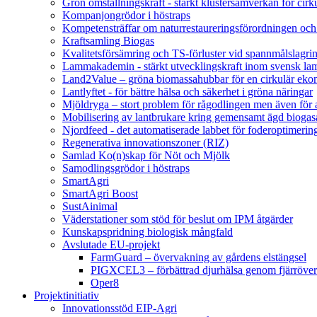
Grön omställningskraft - stärkt klustersamverkan för cir
Kompanjongrödor i höstraps
Kompetensträffar om naturrestaureringsförordningen och
Kraftsamling Biogas
Kvalitetsförsämring och TS-förluster vid spannmålslagri
Lammakademin - stärkt utvecklingskraft inom svensk l
Land2Value – gröna biomassahubbar för en cirkulär eko
Lantlyftet - för bättre hälsa och säkerhet i gröna näringar
Mjöldryga – stort problem för rågodlingen men även för
Mobilisering av lantbrukare kring gemensamt ägd bio
Njordfeed - det automatiserade labbet för foderoptimerin
Regenerativa innovationszoner (RIZ)
Samlad Ko(n)skap för Nöt och Mjölk
Samodlingsgrödor i höstraps
SmartAgri
SmartAgri Boost
SustAinimal
Väderstationer som stöd för beslut om IPM åtgärder
Kunskapspridning biologisk mångfald
Avslutade EU-projekt
FarmGuard – övervakning av gårdens elstängsel
PIGXCEL3 – förbättrad djurhälsa genom fjärröver
Oper8
Projektinitiativ
Innovationsstöd EIP-Agri