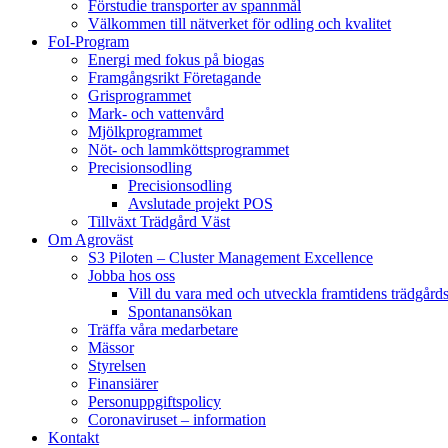
Förstudie transporter av spannmål
Välkommen till nätverket för odling och kvalitet
FoI-Program
Energi med fokus på biogas
Framgångsrikt Företagande
Grisprogrammet
Mark- och vattenvård
Mjölkprogrammet
Nöt- och lammköttsprogrammet
Precisionsodling
Precisionsodling
Avslutade projekt POS
Tillväxt Trädgård Väst
Om Agroväst
S3 Piloten – Cluster Management Excellence
Jobba hos oss
Vill du vara med och utveckla framtidens trädgård
Spontanansökan
Träffa våra medarbetare
Mässor
Styrelsen
Finansiärer
Personuppgiftspolicy
Coronaviruset – information
Kontakt