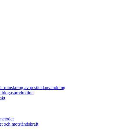
för minskning av pesticidanvändning
l biogasproduktion
akt
metoder
et och motståndskraft