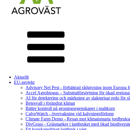
Aktuellt
EU-projekt
Advisory Net Pest - förbättrad rådgivning inom Europa 
Accel Agrobiogas – Substratförsörjning för ökad regiona
AI för detektering och märkning av slaktgrisar redo för sl
Betesvall i förändrat klimat
Bättre kontroll på groningsegenskaper i maltkorn
CalveWatch - övervakning vid kalvningsförlopp
Climate Farm Demo - Resan mot klimatsmarta jordbruks
DivGrass - Gräsmarker i lantbruket med ökad biodiversit
Ett kunskapsdrivet lantbruk i väst