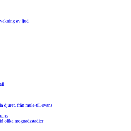
vakning av ljud
all
 djuret, från mule-till-svans
raps
vid olika mognadsstadier