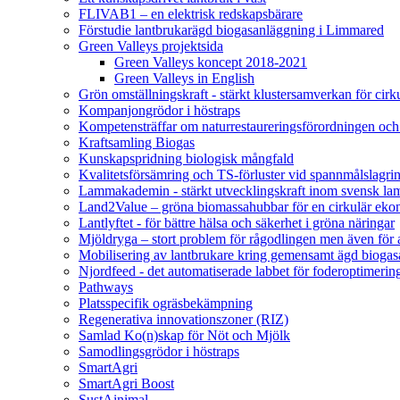
FLIVAB1 – en elektrisk redskapsbärare
Förstudie lantbrukarägd biogasanläggning i Limmared
Green Valleys projektsida
Green Valleys koncept 2018-2021
Green Valleys in English
Grön omställningskraft - stärkt klustersamverkan för cir
Kompanjongrödor i höstraps
Kompetensträffar om naturrestaureringsförordningen och
Kraftsamling Biogas
Kunskapspridning biologisk mångfald
Kvalitetsförsämring och TS-förluster vid spannmålslagri
Lammakademin - stärkt utvecklingskraft inom svensk l
Land2Value – gröna biomassahubbar för en cirkulär eko
Lantlyftet - för bättre hälsa och säkerhet i gröna näringar
Mjöldryga – stort problem för rågodlingen men även för
Mobilisering av lantbrukare kring gemensamt ägd bio
Njordfeed - det automatiserade labbet för foderoptimerin
Pathways
Platsspecifik ogräsbekämpning
Regenerativa innovationszoner (RIZ)
Samlad Ko(n)skap för Nöt och Mjölk
Samodlingsgrödor i höstraps
SmartAgri
SmartAgri Boost
SustAinimal