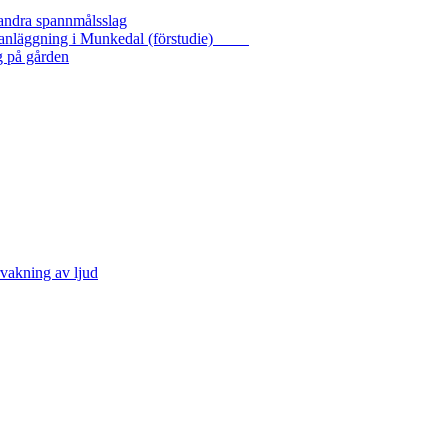
 andra spannmålsslag
gasanläggning i Munkedal (förstudie)
g på gården
vakning av ljud