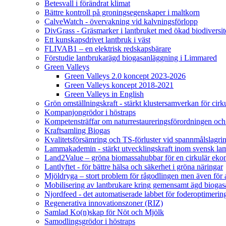
Betesvall i förändrat klimat
Bättre kontroll på groningsegenskaper i maltkorn
CalveWatch - övervakning vid kalvningsförlopp
DivGrass - Gräsmarker i lantbruket med ökad biodiversit
Ett kunskapsdrivet lantbruk i väst
FLIVAB1 – en elektrisk redskapsbärare
Förstudie lantbrukarägd biogasanläggning i Limmared
Green Valleys
Green Valleys 2.0 koncept 2023-2026
Green Valleys koncept 2018-2021
Green Valleys in English
Grön omställningskraft - stärkt klustersamverkan för cir
Kompanjongrödor i höstraps
Kompetensträffar om naturrestaureringsförordningen och
Kraftsamling Biogas
Kvalitetsförsämring och TS-förluster vid spannmålslagri
Lammakademin - stärkt utvecklingskraft inom svensk l
Land2Value – gröna biomassahubbar för en cirkulär eko
Lantlyftet - för bättre hälsa och säkerhet i gröna näringar
Mjöldryga – stort problem för rågodlingen men även för
Mobilisering av lantbrukare kring gemensamt ägd bio
Njordfeed - det automatiserade labbet för foderoptimerin
Regenerativa innovationszoner (RIZ)
Samlad Ko(n)skap för Nöt och Mjölk
Samodlingsgrödor i höstraps