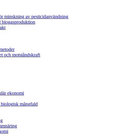
för minskning av pesticidanvändning
l biogasproduktion
akt
metoder
et och motståndskraft
kulär ekonomi
 biologisk mångfald
ng
ammnäring
nomi