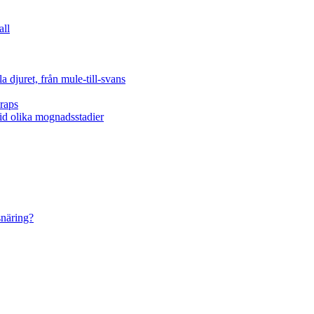
all
 djuret, från mule-till-svans
raps
vid olika mognadsstadier
snäring?