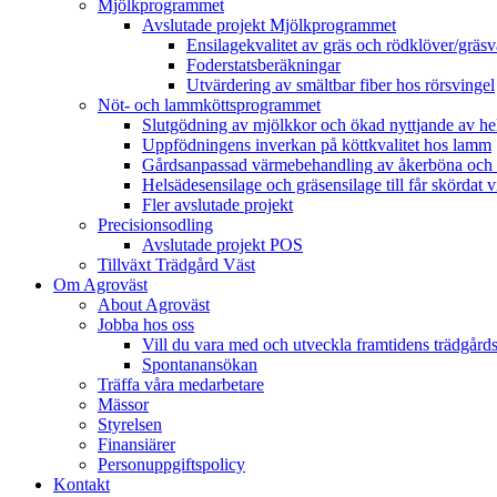
Mjölkprogrammet
Avslutade projekt Mjölkprogrammet
Ensilagekvalitet av gräs och rödklöver/gräsv
Foderstatsberäkningar
Utvärdering av smältbar fiber hos rörsvingel
Nöt- och lammköttsprogrammet
Slutgödning av mjölkkor och ökad nyttjande av hela
Uppfödningens inverkan på köttkvalitet hos lamm
Gårdsanpassad värmebehandling av åkerböna och 
Helsädesensilage och gräsensilage till får skördat 
Fler avslutade projekt
Precisionsodling
Avslutade projekt POS
Tillväxt Trädgård Väst
Om Agroväst
About Agroväst
Jobba hos oss
Vill du vara med och utveckla framtidens trädgård
Spontanansökan
Träffa våra medarbetare
Mässor
Styrelsen
Finansiärer
Personuppgiftspolicy
Kontakt