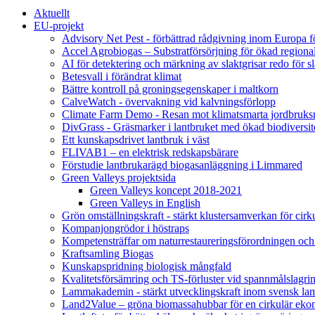
Aktuellt
EU-projekt
Advisory Net Pest - förbättrad rådgivning inom Europa 
Accel Agrobiogas – Substratförsörjning för ökad regiona
AI för detektering och märkning av slaktgrisar redo för sl
Betesvall i förändrat klimat
Bättre kontroll på groningsegenskaper i maltkorn
CalveWatch - övervakning vid kalvningsförlopp
Climate Farm Demo - Resan mot klimatsmarta jordbruks
DivGrass - Gräsmarker i lantbruket med ökad biodiversit
Ett kunskapsdrivet lantbruk i väst
FLIVAB1 – en elektrisk redskapsbärare
Förstudie lantbrukarägd biogasanläggning i Limmared
Green Valleys projektsida
Green Valleys koncept 2018-2021
Green Valleys in English
Grön omställningskraft - stärkt klustersamverkan för cir
Kompanjongrödor i höstraps
Kompetensträffar om naturrestaureringsförordningen och
Kraftsamling Biogas
Kunskapspridning biologisk mångfald
Kvalitetsförsämring och TS-förluster vid spannmålslagri
Lammakademin - stärkt utvecklingskraft inom svensk l
Land2Value – gröna biomassahubbar för en cirkulär eko