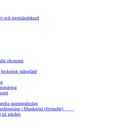
et och motståndskraft
kulär ekonomi
 biologisk mångfald
ng
ammnäring
nomi
 andra spannmålsslag
gasanläggning i Munkedal (förstudie)
g på gården