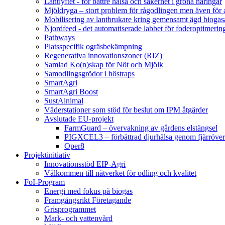
Lantlyftet - för bättre hälsa och säkerhet i gröna näringar
Mjöldryga – stort problem för rågodlingen men även för
Mobilisering av lantbrukare kring gemensamt ägd bio
Njordfeed - det automatiserade labbet för foderoptimerin
Pathways
Platsspecifik ogräsbekämpning
Regenerativa innovationszoner (RIZ)
Samlad Ko(n)skap för Nöt och Mjölk
Samodlingsgrödor i höstraps
SmartAgri
SmartAgri Boost
SustAinimal
Väderstationer som stöd för beslut om IPM åtgärder
Avslutade EU-projekt
FarmGuard – övervakning av gårdens elstängsel
PIGXCEL3 – förbättrad djurhälsa genom fjärröver
Oper8
Projektinitiativ
Innovationsstöd EIP-Agri
Välkommen till nätverket för odling och kvalitet
FoI-Program
Energi med fokus på biogas
Framgångsrikt Företagande
Grisprogrammet
Mark- och vattenvård