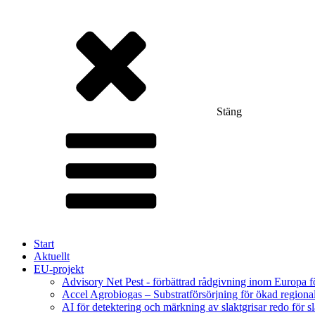
Stäng
Start
Aktuellt
EU-projekt
Advisory Net Pest - förbättrad rådgivning inom Europa 
Accel Agrobiogas – Substratförsörjning för ökad regiona
AI för detektering och märkning av slaktgrisar redo för sl