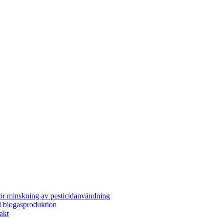
för minskning av pesticidanvändning
l biogasproduktion
akt