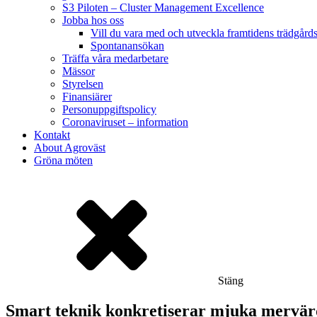
S3 Piloten – Cluster Management Excellence
Jobba hos oss
Vill du vara med och utveckla framtidens trädgård
Spontanansökan
Träffa våra medarbetare
Mässor
Styrelsen
Finansiärer
Personuppgiftspolicy
Coronaviruset – information
Kontakt
About Agroväst
Gröna möten
Stäng
Smart teknik konkretiserar mjuka mervä