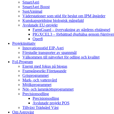
SmartAgri
SmartAgri Boost
SustAinimal
Väderstationer som stöd för beslut om IPM åtgärder
Kunskapspridning biologisk mångfald
Avslutade EU-projekt
FarmGuard – övervakning av gårdens elstängsel
PIGXCEL3 – förbättrad djurhälsa genom fjärröver
Oper8
Projektinitiativ
Innovationsstöd EIP-Agri
Förstudie transporter av spannmål
Välkommen till nätverket för odling och kvalitet
FoI-Program
Energi med fokus på biogas
Framgångsrikt Företagande
Grisprogrammet
Mark- och vattenvård
Mjölkprogrammet
Nöt- och lammköttsprogrammet
Precisionsodling
Precisionsodling
Avslutade projekt POS
Tillväxt Trädgård Väst
Om Agroväst