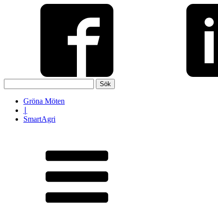
Sök
efter:
Gröna Möten
∣
SmartAgri