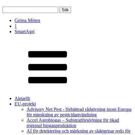
Sök
efter:
Gröna Möten
∣
SmartAgri
Aktuellt
EU-projekt
Advisory Net Pest - förbättrad rådgivning inom Europa
för minskning av pesticidanvändning
Accel Agrobiogas – Substratförsörjning för ökad
regional biogasproduktion
AI för detektering och märkning av slaktgrisar redo för