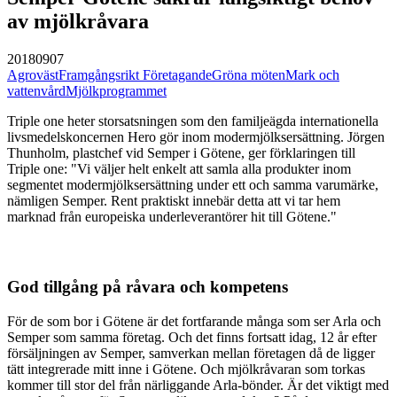
av mjölkråvara
20180907
Agroväst
Framgångsrikt Företagande
Gröna möten
Mark och
vattenvård
Mjölkprogrammet
Triple one heter storsatsningen som den familjeägda internationella
livsmedelskoncernen Hero gör inom modermjölksersättning. Jörgen
Thunholm, plastchef vid Semper i Götene, ger förklaringen till
Triple one: "Vi väljer helt enkelt att samla alla produkter inom
segmentet modermjölksersättning under ett och samma varumärke,
nämligen Semper. Rent praktiskt innebär detta att vi tar hem
marknad från europeiska underleverantörer hit till Götene."
God tillgång på råvara och kompetens
För de som bor i Götene är det fortfarande många som ser Arla och
Semper som samma företag. Och det finns fortsatt idag, 12 år efter
försäljningen av Semper, samverkan mellan företagen då de ligger
tätt integrerade mitt inne i Götene. Och mjölkråvaran som torkas
kommer till stor del från närliggande Arla-bönder. Är det viktigt med