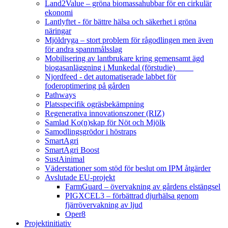
Land2Value – gröna biomassahubbar för en cirkulär
ekonomi
Lantlyftet - för bättre hälsa och säkerhet i gröna
näringar
Mjöldryga – stort problem för rågodlingen men även
för andra spannmålsslag
Mobilisering av lantbrukare kring gemensamt ägd
biogasanläggning i Munkedal (förstudie)
Njordfeed - det automatiserade labbet för
foderoptimering på gården
Pathways
Platsspecifik ogräsbekämpning
Regenerativa innovationszoner (RIZ)
Samlad Ko(n)skap för Nöt och Mjölk
Samodlingsgrödor i höstraps
SmartAgri
SmartAgri Boost
SustAinimal
Väderstationer som stöd för beslut om IPM åtgärder
Avslutade EU-projekt
FarmGuard – övervakning av gårdens elstängsel
PIGXCEL3 – förbättrad djurhälsa genom
fjärrövervakning av ljud
Oper8
Projektinitiativ