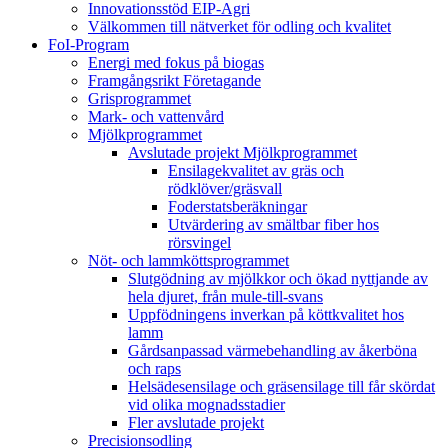
Innovationsstöd EIP-Agri
Välkommen till nätverket för odling och kvalitet
FoI-Program
Energi med fokus på biogas
Framgångsrikt Företagande
Grisprogrammet
Mark- och vattenvård
Mjölkprogrammet
Avslutade projekt Mjölkprogrammet
Ensilagekvalitet av gräs och
rödklöver/gräsvall
Foderstatsberäkningar
Utvärdering av smältbar fiber hos
rörsvingel
Nöt- och lammköttsprogrammet
Slutgödning av mjölkkor och ökad nyttjande av
hela djuret, från mule-till-svans
Uppfödningens inverkan på köttkvalitet hos
lamm
Gårdsanpassad värmebehandling av åkerböna
och raps
Helsädesensilage och gräsensilage till får skördat
vid olika mognadsstadier
Fler avslutade projekt
Precisionsodling