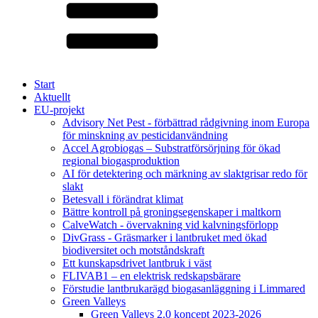
Start
Aktuellt
EU-projekt
Advisory Net Pest - förbättrad rådgivning inom Europa
för minskning av pesticidanvändning
Accel Agrobiogas – Substratförsörjning för ökad
regional biogasproduktion
AI för detektering och märkning av slaktgrisar redo för
slakt
Betesvall i förändrat klimat
Bättre kontroll på groningsegenskaper i maltkorn
CalveWatch - övervakning vid kalvningsförlopp
DivGrass - Gräsmarker i lantbruket med ökad
biodiversitet och motståndskraft
Ett kunskapsdrivet lantbruk i väst
FLIVAB1 – en elektrisk redskapsbärare
Förstudie lantbrukarägd biogasanläggning i Limmared
Green Valleys
Green Valleys 2.0 koncept 2023-2026