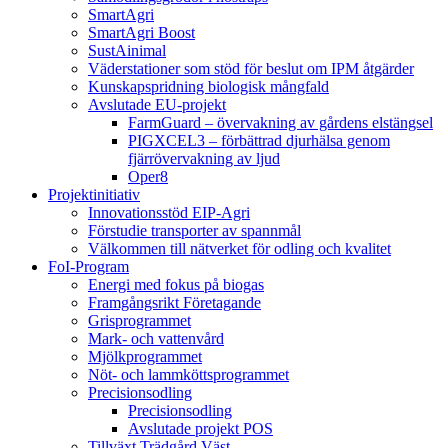
SmartAgri
SmartAgri Boost
SustAinimal
Väderstationer som stöd för beslut om IPM åtgärder
Kunskapspridning biologisk mångfald
Avslutade EU-projekt
FarmGuard – övervakning av gårdens elstängsel
PIGXCEL3 – förbättrad djurhälsa genom
fjärrövervakning av ljud
Oper8
Projektinitiativ
Innovationsstöd EIP-Agri
Förstudie transporter av spannmål
Välkommen till nätverket för odling och kvalitet
FoI-Program
Energi med fokus på biogas
Framgångsrikt Företagande
Grisprogrammet
Mark- och vattenvård
Mjölkprogrammet
Nöt- och lammköttsprogrammet
Precisionsodling
Precisionsodling
Avslutade projekt POS
Tillväxt Trädgård Väst