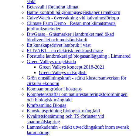
slakt
Betesvall i förändrat klimat
Bättre kontroll på groningsegenskaper i maltkorn
CalveWatch - övervakning vid kalvningsförlopp
Climate Farm Demo - Resan mot klimatsmarta
jordbruksmetoder
DivGrass - Gräsmarker i lantbruket med ökad
biodiversitet och motståndskraft
Ett kunskapsdrivet lantbruk i väst
FLIVAB1 – en elektrisk redskapsbärare
Förstudie lantbrukarägd biogasanläggning i Limmared
Green Valleys projektsida
Green Valleys koncept 2018-2021
Green Valleys in English
Grön omställningskraft - stärkt klustersamverkan för
cirkulär ekonomi
Kompanjongrödor i höstraps
Kompetensträffar om naturrestaureringsförordningen
och biologisk mångfald
Kraftsamling Biogas
Kunskapspridning biologisk mångfald
Kvalitetsförsämring och TS-förluster vid
spannmålslagring
Lammakademin - stärkt utvecklingskraft inom svensk
lammnäring