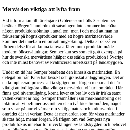
Mervärden viktiga att lyfta fram
Vid information till företagare i Götene som hölls 3 september
berättar Jörgen Thunholm att satsningen inte kommer innebära
någon produktionsökning i antal ton, men i och med att man nu
fokuserar på högriskprodukter med ett högre marknadsvärde
kommer det innebära en omsättningsökning. Detta är också en
förberedelse för att kunna ta nya affärer inom produktområde
modermjölksersättningar. Semper kan ses som ett gott exempel på
hur de svenska mervärdena hjälper oss stärka produktion i Sverige
och inte minst behovet av kvalificerad arbetskraft på landsbygden.
Under en tid har Semper bearbetat den kinesiska marknaden. En
delegation från Kina har besökt och granskat anläggningen. Det är
en komplicerad process att ta sig igenom. Jörgen menar att det är
viktigt att tydliggöra vilka viktiga mervärden vi har i området. Här
finns god råvarutillgång, korna lever ett bra liv och är friska samt
vattenkvalitet är hög. Semper framhåller i sin marknadsföring det
faktum att vi befinner oss mitt emellan två biosfärområden, något
som visar på hur vi värnar om viktiga natur- och kulturvärden i
området där vi verkar. Detta är mervärden som för vissa marknader
skattas högt, menar Jörgen. På frågan om vad Sempers nya
produktfokus innebär för utvecklingen av landsbygden och behovet
av mjölkråvara svarar Jörgen att satsningen som nu genomförs