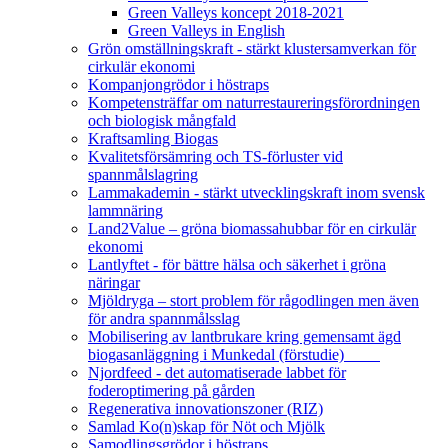
Green Valleys koncept 2018-2021
Green Valleys in English
Grön omställningskraft - stärkt klustersamverkan för
cirkulär ekonomi
Kompanjongrödor i höstraps
Kompetensträffar om naturrestaureringsförordningen
och biologisk mångfald
Kraftsamling Biogas
Kvalitetsförsämring och TS-förluster vid
spannmålslagring
Lammakademin - stärkt utvecklingskraft inom svensk
lammnäring
Land2Value – gröna biomassahubbar för en cirkulär
ekonomi
Lantlyftet - för bättre hälsa och säkerhet i gröna
näringar
Mjöldryga – stort problem för rågodlingen men även
för andra spannmålsslag
Mobilisering av lantbrukare kring gemensamt ägd
biogasanläggning i Munkedal (förstudie)
Njordfeed - det automatiserade labbet för
foderoptimering på gården
Regenerativa innovationszoner (RIZ)
Samlad Ko(n)skap för Nöt och Mjölk
Samodlingsgrödor i höstraps