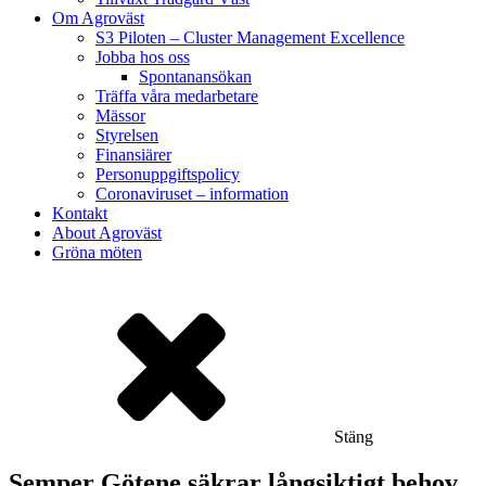
Om Agroväst
S3 Piloten – Cluster Management Excellence
Jobba hos oss
Spontanansökan
Träffa våra medarbetare
Mässor
Styrelsen
Finansiärer
Personuppgiftspolicy
Coronaviruset – information
Kontakt
About Agroväst
Gröna möten
Stäng
Semper Götene säkrar långsiktigt behov