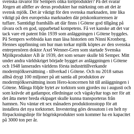
svenska råvaror för Sempers olika torrprodukter? På det svarar
Jörgen att alltfler av deras produkter har märkning om att det är
svensk mjölk. Det är viktigt för den svenska marknaden, inte lika
viktigt på den europeiska marknaden där priskonkurrensen är
tuffare. Samtidigt framhålls att där finns i Götene god tillgång på
råvara och en god, upparbetad kompetens. Få vet kanske att det var
tack vare ett patent från 1939 som anläggningen i Götene byggdes.
På Sempers webbsida kan man läsa historien om Ninni Kronberg.
Hennes uppfinning om hur man torkar mjölk köptes av den svenska
entreprenören doktor Axel Wenner-Gren som startade Svenska
Mjölkprodukter AB år 1939, det som senare skulle bli Semper. Mitt
under andra världskriget började bygget av anläggningen i Götene
och 1948 lanserades världens första industritillverkande
modermjölksersättning - tillverkad i Götene. Och nu 2018 satsas
alltså drygt 100 miljoner på att samla all produktion av
modermjölksersättning inom Hero-koncernen hit till anläggningen i
Götene. Många följde bytet av torktorn som gjordes nu i augusti och
som krävde att gatlampor, elledningar och vägskyltar togs ner för att
det åtta meter breda ekipaget skulle kunna transporteras från
hamnen. Nu väntar ett sex månaders produktionsstopp för att
installera det nya torktornet. Investering görs dessutom i en helt ny
förpackningslinje för högriskprodukter som kommer ha en kapacitet
på 3000 ton per år.