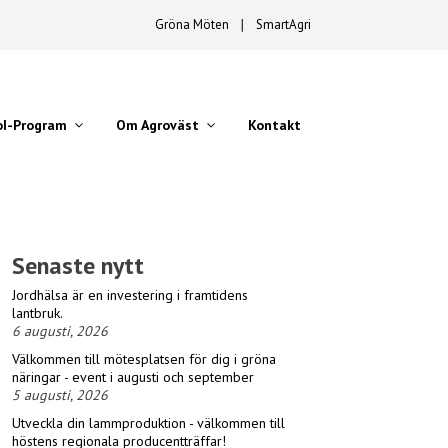
Gröna Möten
∣
SmartAgri
oI-Program
Om Agroväst
Kontakt
Senaste nytt
Jordhälsa är en investering i framtidens
lantbruk.
6 augusti, 2026
Välkommen till mötesplatsen för dig i gröna
näringar - event i augusti och september
5 augusti, 2026
Utveckla din lammproduktion - välkommen till
höstens regionala producentträffar!