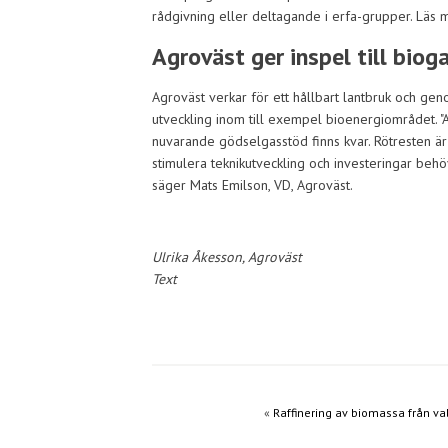
rådgivning eller deltagande i erfa-grupper. Läs
Agroväst ger inspel till bio
Agroväst verkar för ett hållbart lantbruk och gen
utveckling inom till exempel bioenergiområdet. "Ag
nuvarande gödselgasstöd finns kvar. Rötresten är
stimulera teknikutveckling och investeringar behöv
säger Mats Emilson, VD, Agroväst.
Ulrika Åkesson, Agroväst
Text
«
Raffinering av biomassa från va