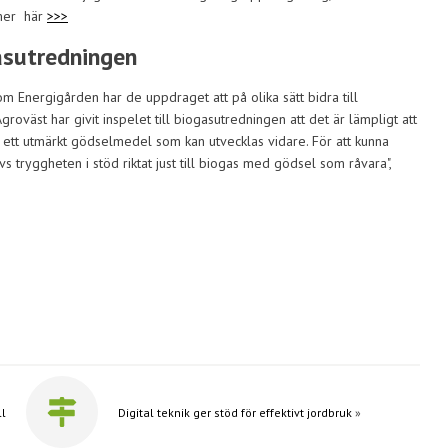
 mer här
>>>
gasutredningen
om Energigården har de uppdraget att på olika sätt bidra till
roväst har givit inspelet till biogasutredningen att det är lämpligt att
 ett utmärkt gödselmedel som kan utvecklas vidare. För att kunna
s tryggheten i stöd riktat just till biogas med gödsel som råvara",
ll
Digital teknik ger stöd för effektivt jordbruk
»