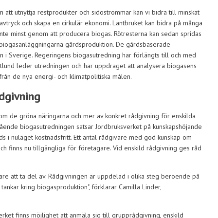
att utnyttja restprodukter och sidoströmmar kan vi bidra till minskat
tavtryck och skapa en cirkulär ekonomi. Lantbruket kan bidra på många
 inte minst genom att producera biogas. Rötresterna kan sedan spridas
 biogasanläggningarna gårdsproduktion. De gårdsbaserade
 i Sverige. Regeringens biogasutredning har förlängts till och med
und leder utredningen och har uppdraget att analysera biogasens
från de nya energi- och klimatpolitiska målen.
dgivning
m de gröna näringarna och mer av konkret rådgivning för enskilda
gående biogasutredningen satsar Jordbruksverket på kunskapshöjande
ds i nuläget kostnadsfritt. Ett antal rådgivare med god kunskap om
h finns nu tillgängliga för företagare. Vid enskild rådgivning ges råd
are att ta del av. Rådgivningen är uppdelad i olika steg beroende på
h tankar kring biogasproduktion", förklarar Camilla Linder,
ket finns möjlighet att anmäla sig till grupprådgivning, enskild