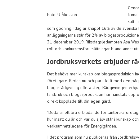
Genom 
Foto: U Åkesson
klima
sätt -
som gödning. Idag är knappt 16% av de svenska
anläggningarna står för 2% av biogasproduktionen
31 december 2019. Riksdagsledamoten Åsa Westl
roll och konkurrensförutsättningar bland annat uti
Jordbruksverkets erbjuder rå
Det behövs mer kunskap om biogasproduktion ino
företagare. Redan nu och parallellt med den på
biogasrådgivning i flera steg. Rådgivningen erbju
lantbruk och biogasproduktion har handlats upp oc
direkt kopplade till din egen gård.
"Detta är ett bra erbjudande för lantbruksföretag
hur insatt du är och var du själv står i kunskap oc
verksamhetsledare för Energigården.
I det program som nu publiceras från Jordbruksver