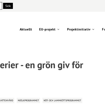
Aktuellt
EU-projekt
Projektinitiativ
F
rier - en grön giv för
VATTENVÅRD
MJÖLKPROGRAMMET
NÖT- OCH LAMMKÖTTSPROGRAMMET