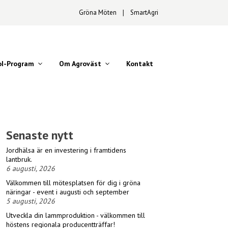
Gröna Möten
∣
SmartAgri
oI-Program
Om Agroväst
Kontakt
Senaste nytt
Jordhälsa är en investering i framtidens
lantbruk.
6 augusti, 2026
Välkommen till mötesplatsen för dig i gröna
näringar - event i augusti och september
5 augusti, 2026
Utveckla din lammproduktion - välkommen till
höstens regionala producentträffar!