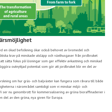
färsmöjlighet
med en ökad befolkning ökar också behovet av livsmedel och
itiska krav på minskade utsläpp och växthusgaser från jordbruket
 att sätta fokus på lösningar som ger effektiv avkastning och minskad
nliggöra outnyttjad potential som gör att jordbruket blir en del av
skning om hur gräs- och baljväxter kan fungera som råvara till både
ligheterna i närområdet samtidigt som vi minskar miljö- och
i ser nu genombrott för kommersialisering av gröna bioraffinaderier i
 en del av den gröna, nya given för Europa.