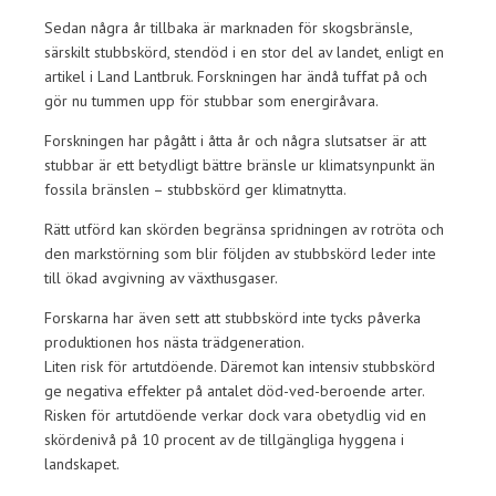
Sedan några år tillbaka är marknaden för skogsbränsle,
särskilt stubbskörd, stendöd i en stor del av landet, enligt en
artikel i Land Lantbruk. Forskningen har ändå tuffat på och
gör nu tummen upp för stubbar som energiråvara.
Forskningen har pågått i åtta år och några slutsatser är att
stubbar är ett betydligt bättre bränsle ur klimatsynpunkt än
fossila bränslen – stubbskörd ger klimatnytta.
Rätt utförd kan skörden begränsa spridningen av rotröta och
den markstörning som blir följden av stubbskörd leder inte
till ökad avgivning av växthusgaser.
Forskarna har även sett att stubbskörd inte tycks påverka
produktionen hos nästa trädgeneration.
Liten risk för artutdöende. Däremot kan intensiv stubbskörd
ge negativa effekter på antalet död-ved-beroende arter.
Risken för artutdöende verkar dock vara obetydlig vid en
skördenivå på 10 procent av de tillgängliga hyggena i
landskapet.