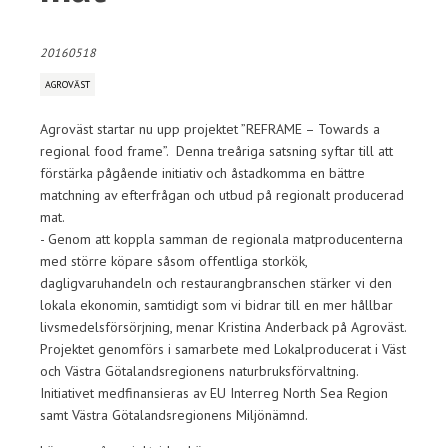
20160518
AGROVÄST
Agroväst startar nu upp projektet ”REFRAME – Towards a
regional food frame”. Denna treåriga satsning syftar till att
förstärka pågående initiativ och åstadkomma en bättre
matchning av efterfrågan och utbud på regionalt producerad
mat.
- Genom att koppla samman de regionala matproducenterna
med större köpare såsom offentliga storkök,
dagligvaruhandeln och restaurangbranschen stärker vi den
lokala ekonomin, samtidigt som vi bidrar till en mer hållbar
livsmedelsförsörjning, menar Kristina Anderback på Agroväst.
Projektet genomförs i samarbete med Lokalproducerat i Väst
och Västra Götalandsregionens naturbruksförvaltning.
Initiativet medfinansieras av EU Interreg North Sea Region
samt Västra Götalandsregionens Miljönämnd.