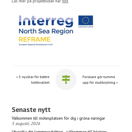
Läs mer på projektsidan här
>>>
«
5 nycklar för bättre
Forskare gör tumme
köttkvalitet
upp för stubbrytning
»
Senaste nytt
Välkommen till mötesplatsen för dig i gröna näringar
5 augusti, 2026
Utveckla din lammproduktion - välkommen till höstens