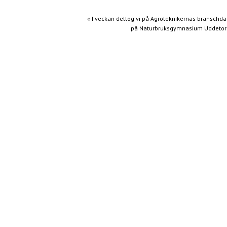
«
I veckan deltog vi på Agroteknikernas branschd
på Naturbruksgymnasium Uddetor