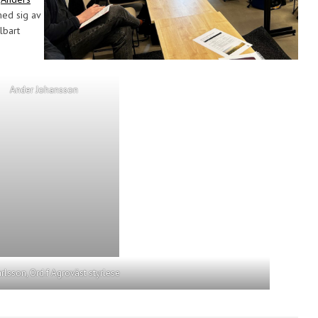
ed sig av
lbart
Ander Johansson
rlsson, Ord.f Agroväst styrlese