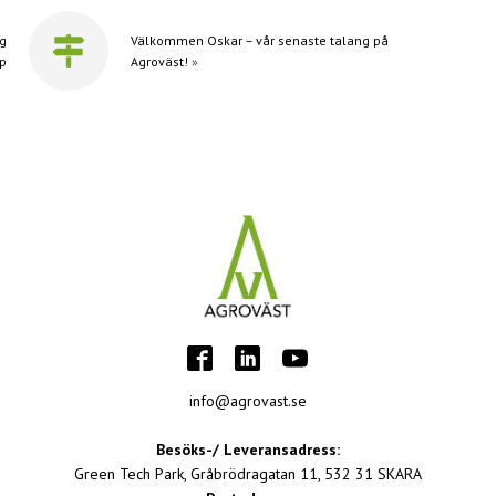
ag
Välkommen Oskar – vår senaste talang på
p
Agroväst!
»
info@agrovast.se
Besöks-/ Leveransadress:
Green Tech Park, Gråbrödragatan 11, 532 31 SKARA