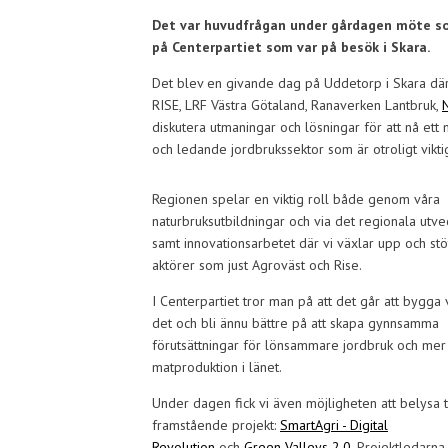
Det var huvudfrågan under gårdagen möte som
på Centerpartiet som var på besök i Skara.
Det blev en givande dag på Uddetorp i Skara där 
RISE, LRF Västra Götaland, Ranaverken Lantbruk,
diskutera utmaningar och lösningar för att nå ett
och ledande jordbrukssektor som är otroligt viktig
Regionen spelar en viktig roll både genom våra
naturbruksutbildningar och via det regionala utve
samt innovationsarbetet där vi växlar upp och stö
aktörer som just Agroväst och Rise.
I Centerpartiet tror man på att det går att bygga
det och bli ännu bättre på att skapa gynnsamma
förutsättningar för lönsammare jordbruk och mer
matproduktion i länet.
Under dagen fick vi även möjligheten att belysa 
framstående projekt:
SmartAgri - Digital
Revolution
och
Green Valleys 2.0
. Projektledarn