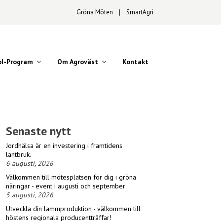
Gröna Möten
∣
SmartAgri
oI-Program
Om Agroväst
Kontakt
Senaste nytt
Jordhälsa är en investering i framtidens
lantbruk.
6 augusti, 2026
Välkommen till mötesplatsen för dig i gröna
näringar - event i augusti och september
5 augusti, 2026
Utveckla din lammproduktion - välkommen till
höstens regionala producentträffar!