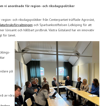
 vi anordnade för region- och riksdagspolitiker
region- och riksdagspolitiker från Centerpartiet träffade Agroväst,
Naturbruksförvaltningen
och Sparbanksstiftelsen Lidköping för att
 mer lönsamt och hållbart jordbruk. Västra Götaland har en innovativ
t för länet.
cklings-
ttar
 vidare på
två av våra
a
Anders