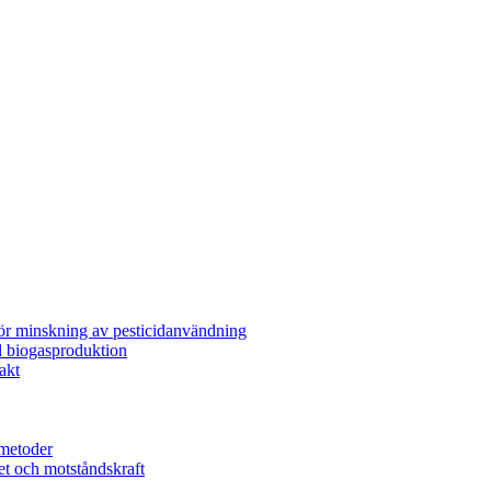
för minskning av pesticidanvändning
l biogasproduktion
akt
metoder
et och motståndskraft