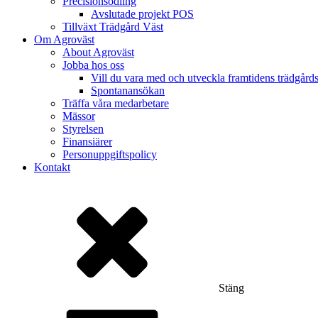
Precisionsodling
Avslutade projekt POS
Tillväxt Trädgård Väst
Om Agroväst
About Agroväst
Jobba hos oss
Vill du vara med och utveckla framtidens trädgård
Spontanansökan
Träffa våra medarbetare
Mässor
Styrelsen
Finansiärer
Personuppgiftspolicy
Kontakt
Stäng