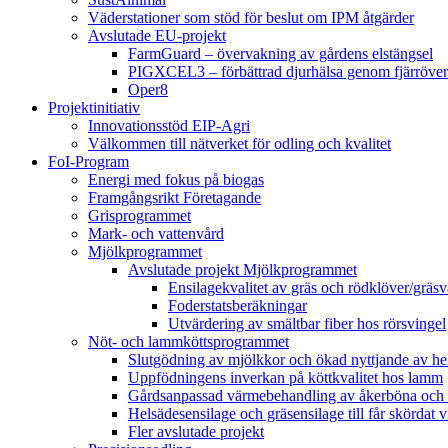
Väderstationer som stöd för beslut om IPM åtgärder
Avslutade EU-projekt
FarmGuard – övervakning av gårdens elstängsel
PIGXCEL3 – förbättrad djurhälsa genom fjärröver
Oper8
Projektinitiativ
Innovationsstöd EIP-Agri
Välkommen till nätverket för odling och kvalitet
FoI-Program
Energi med fokus på biogas
Framgångsrikt Företagande
Grisprogrammet
Mark- och vattenvård
Mjölkprogrammet
Avslutade projekt Mjölkprogrammet
Ensilagekvalitet av gräs och rödklöver/gräsv
Foderstatsberäkningar
Utvärdering av smältbar fiber hos rörsvingel
Nöt- och lammköttsprogrammet
Slutgödning av mjölkkor och ökad nyttjande av hela
Uppfödningens inverkan på köttkvalitet hos lamm
Gårdsanpassad värmebehandling av åkerböna och 
Helsädesensilage och gräsensilage till får skördat 
Fler avslutade projekt