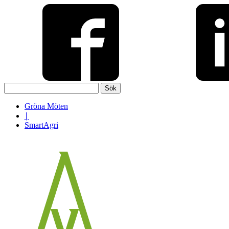
Sök
efter:
Gröna Möten
∣
SmartAgri