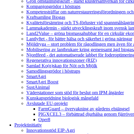
Grön omställningskraft - stärkt klustersamverkan för cir
Kompanjongrödor i höstraps
Kompetensträffar om naturrestaureringsförordningen och
Kraftsamling Biogas
Kvalitetsförsämring och TS-förluster vid spannmålslagri
Lammakademin - stärkt utvecklingskraft inom svensk l
Land2Value – gröna biomassahubbar för en cirkulär eko
Lantlyftet - för bättre hälsa och säkerhet i gröna näringar
Mjöldryga – stort problem för rågodlingen men även för
Mobilisering av lantbrukare kring gemensamt ägd bio
Njordfeed - det automatiserade labbet för foderoptimerin
Regenerativa innovationszoner (RIZ)
Samlad Ko(n)skap för Nöt och Mjölk
Samodlingsgrödor i höstraps
SmartAgri
SmartAgri Boost
SustAinimal
Väderstationer som stöd för beslut om IPM åtgärder
Kunskapspridning biologisk mångfald
Avslutade EU-projekt
FarmGuard – övervakning av gårdens elstängsel
PIGXCEL3 – förbättrad djurhälsa genom fjärröver
Oper8
Projektinitiativ
Innovationsstöd EIP-Agri