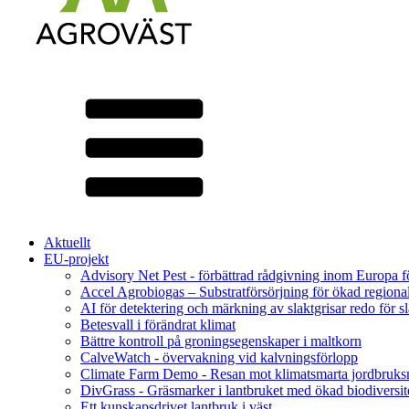
Aktuellt
EU-projekt
Advisory Net Pest - förbättrad rådgivning inom Europa 
Accel Agrobiogas – Substratförsörjning för ökad regiona
AI för detektering och märkning av slaktgrisar redo för sl
Betesvall i förändrat klimat
Bättre kontroll på groningsegenskaper i maltkorn
CalveWatch - övervakning vid kalvningsförlopp
Climate Farm Demo - Resan mot klimatsmarta jordbruks
DivGrass - Gräsmarker i lantbruket med ökad biodiversit
Ett kunskapsdrivet lantbruk i väst