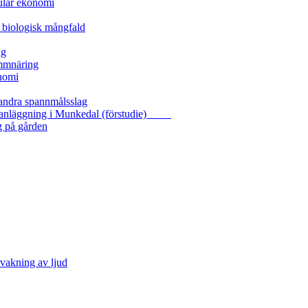
kulär ekonomi
 biologisk mångfald
ng
ammnäring
nomi
 andra spannmålsslag
gasanläggning i Munkedal (förstudie)
g på gården
vakning av ljud