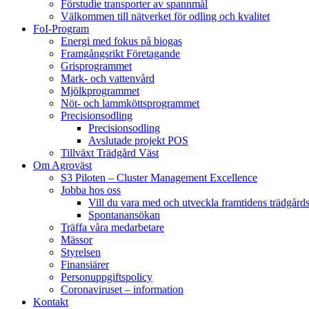
Förstudie transporter av spannmål
Välkommen till nätverket för odling och kvalitet
FoI-Program
Energi med fokus på biogas
Framgångsrikt Företagande
Grisprogrammet
Mark- och vattenvård
Mjölkprogrammet
Nöt- och lammköttsprogrammet
Precisionsodling
Precisionsodling
Avslutade projekt POS
Tillväxt Trädgård Väst
Om Agroväst
S3 Piloten – Cluster Management Excellence
Jobba hos oss
Vill du vara med och utveckla framtidens trädgård
Spontanansökan
Träffa våra medarbetare
Mässor
Styrelsen
Finansiärer
Personuppgiftspolicy
Coronaviruset – information
Kontakt