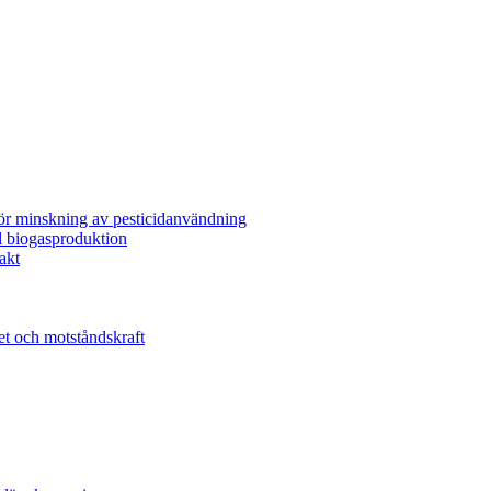
för minskning av pesticidanvändning
l biogasproduktion
akt
et och motståndskraft