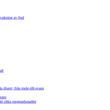
vakning av ljud
all
 djuret, från mule-till-svans
raps
vid olika mognadsstadier