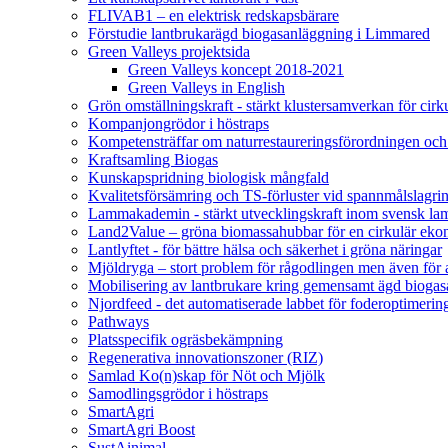
FLIVAB1 – en elektrisk redskapsbärare
Förstudie lantbrukarägd biogasanläggning i Limmared
Green Valleys projektsida
Green Valleys koncept 2018-2021
Green Valleys in English
Grön omställningskraft - stärkt klustersamverkan för cir
Kompanjongrödor i höstraps
Kompetensträffar om naturrestaureringsförordningen och
Kraftsamling Biogas
Kunskapspridning biologisk mångfald
Kvalitetsförsämring och TS-förluster vid spannmålslagri
Lammakademin - stärkt utvecklingskraft inom svensk l
Land2Value – gröna biomassahubbar för en cirkulär eko
Lantlyftet - för bättre hälsa och säkerhet i gröna näringar
Mjöldryga – stort problem för rågodlingen men även för
Mobilisering av lantbrukare kring gemensamt ägd bio
Njordfeed - det automatiserade labbet för foderoptimerin
Pathways
Platsspecifik ogräsbekämpning
Regenerativa innovationszoner (RIZ)
Samlad Ko(n)skap för Nöt och Mjölk
Samodlingsgrödor i höstraps
SmartAgri
SmartAgri Boost
SustAinimal