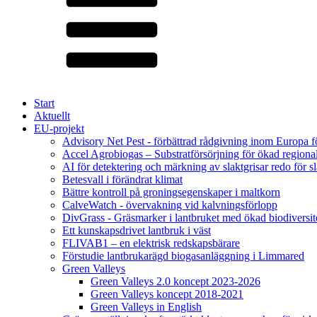
Start
Aktuellt
EU-projekt
Advisory Net Pest - förbättrad rådgivning inom Europa 
Accel Agrobiogas – Substratförsörjning för ökad regiona
AI för detektering och märkning av slaktgrisar redo för sl
Betesvall i förändrat klimat
Bättre kontroll på groningsegenskaper i maltkorn
CalveWatch - övervakning vid kalvningsförlopp
DivGrass - Gräsmarker i lantbruket med ökad biodiversit
Ett kunskapsdrivet lantbruk i väst
FLIVAB1 – en elektrisk redskapsbärare
Förstudie lantbrukarägd biogasanläggning i Limmared
Green Valleys
Green Valleys 2.0 koncept 2023-2026
Green Valleys koncept 2018-2021
Green Valleys in English