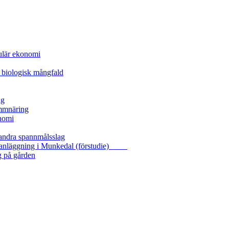
kulär ekonomi
 biologisk mångfald
ng
ammnäring
nomi
 andra spannmålsslag
gasanläggning i Munkedal (förstudie)
g på gården