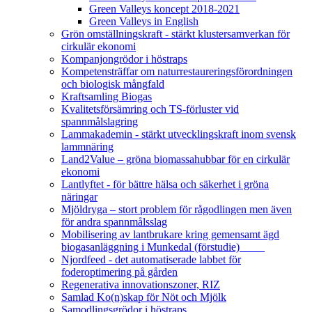
Green Valleys koncept 2018-2021
Green Valleys in English
Grön omställningskraft - stärkt klustersamverkan för
cirkulär ekonomi
Kompanjongrödor i höstraps
Kompetensträffar om naturrestaureringsförordningen
och biologisk mångfald
Kraftsamling Biogas
Kvalitetsförsämring och TS-förluster vid
spannmålslagring
Lammakademin - stärkt utvecklingskraft inom svensk
lammnäring
Land2Value – gröna biomassahubbar för en cirkulär
ekonomi
Lantlyftet - för bättre hälsa och säkerhet i gröna
näringar
Mjöldryga – stort problem för rågodlingen men även
för andra spannmålsslag
Mobilisering av lantbrukare kring gemensamt ägd
biogasanläggning i Munkedal (förstudie)
Njordfeed - det automatiserade labbet för
foderoptimering på gården
Regenerativa innovationszoner, RIZ
Samlad Ko(n)skap för Nöt och Mjölk
Samodlingsgrödor i höstraps