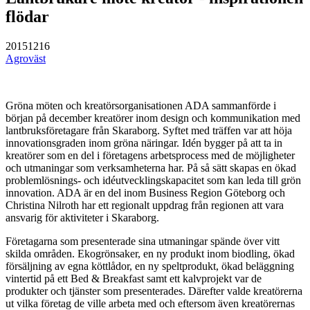
flödar
20151216
Agroväst
Gröna möten och kreatörsorganisationen ADA sammanförde i
början på december kreatörer inom design och kommunikation med
lantbruksföretagare från Skaraborg. Syftet med träffen var att höja
innovationsgraden inom gröna näringar. Idén bygger på att ta in
kreatörer som en del i företagens arbetsprocess med de möjligheter
och utmaningar som verksamheterna har. På så sätt skapas en ökad
problemlösnings- och idéutvecklingskapacitet som kan leda till grön
innovation. ADA är en del inom Business Region Göteborg och
Christina Nilroth har ett regionalt uppdrag från regionen att vara
ansvarig för aktiviteter i Skaraborg.
Företagarna som presenterade sina utmaningar spände över vitt
skilda områden. Ekogrönsaker, en ny produkt inom biodling, ökad
försäljning av egna köttlådor, en ny speltprodukt, ökad beläggning
vintertid på ett Bed & Breakfast samt ett kalvprojekt var de
produkter och tjänster som presenterades. Därefter valde kreatörerna
ut vilka företag de ville arbeta med och eftersom även kreatörernas