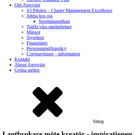
Om Agroväst
S3 Piloten – Cluster Management Excellence
Jobba hos oss
Spontanansökan
Träffa våra medarbetare
Mässor
Styrelsen
Finansiärer
Personuppgiftspolicy
Coronaviruset – information
Kontakt
About Agroväst
Gröna möten
Stäng
Lantbrukare möte kreatör - inspirationen