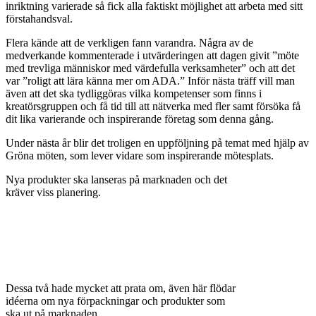
inriktning varierade så fick alla faktiskt möjlighet att arbeta med sitt
förstahandsval.
Flera kände att de verkligen fann varandra. Några av de
medverkande kommenterade i utvärderingen att dagen givit ”möte
med trevliga människor med värdefulla verksamheter” och att det
var ”roligt att lära känna mer om ADA.” Inför nästa träff vill man
även att det ska tydliggöras vilka kompetenser som finns i
kreatörsgruppen och få tid till att nätverka med fler samt försöka få
dit lika varierande och inspirerande företag som denna gång.
Under nästa år blir det troligen en uppföljning på temat med hjälp av
Gröna möten, som lever vidare som inspirerande mötesplats.
Nya produkter ska lanseras på marknaden och det
kräver viss planering.
Dessa två hade mycket att prata om, även här flödar
idéerna om nya förpackningar och produkter som
ska ut på marknaden.