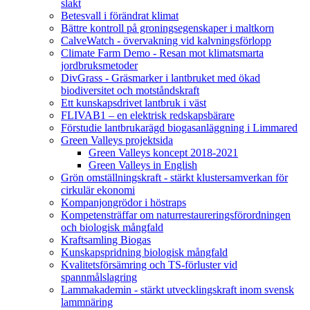
slakt
Betesvall i förändrat klimat
Bättre kontroll på groningsegenskaper i maltkorn
CalveWatch - övervakning vid kalvningsförlopp
Climate Farm Demo - Resan mot klimatsmarta
jordbruksmetoder
DivGrass - Gräsmarker i lantbruket med ökad
biodiversitet och motståndskraft
Ett kunskapsdrivet lantbruk i väst
FLIVAB1 – en elektrisk redskapsbärare
Förstudie lantbrukarägd biogasanläggning i Limmared
Green Valleys projektsida
Green Valleys koncept 2018-2021
Green Valleys in English
Grön omställningskraft - stärkt klustersamverkan för
cirkulär ekonomi
Kompanjongrödor i höstraps
Kompetensträffar om naturrestaureringsförordningen
och biologisk mångfald
Kraftsamling Biogas
Kunskapspridning biologisk mångfald
Kvalitetsförsämring och TS-förluster vid
spannmålslagring
Lammakademin - stärkt utvecklingskraft inom svensk
lammnäring