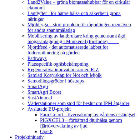
Land2Value – gröna biomassahubbar för en cirkulär
ekonomi
Lantlyftet - för bättre hälsa och säkerhet i gröna
näringar
Mjöldryga – stort problem för rågodlingen men även
för andra spannmålsslag
Mobilisering av lantbrukare kring gemensamt ägd
biogasanläggning i Munkedal (förstudie)
Njordfeed - det automatiserade labbet för
foderoptimering på gården
Pathways
Platsspecifik ogräsbekämpning
Regenerativa innovationszoner, RIZ
Samlad Ko(n)skap för Nöt och Mjölk
Samodlingsgrödor i höstraps
SmartAgri
SmartAgri Boost
SustAinimal
Väderstationer som stöd för beslut om IPM åtgärder
Avslutade EU-projekt
FarmGuard – övervakning av gårdens elstängsel
PIGXCEL3 – förbättrad djurhälsa genom
fjärrövervakning av ljud
Oper8
Projektinitiativ