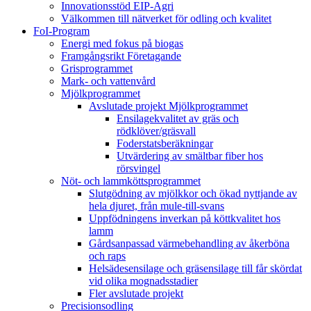
Innovationsstöd EIP-Agri
Välkommen till nätverket för odling och kvalitet
FoI-Program
Energi med fokus på biogas
Framgångsrikt Företagande
Grisprogrammet
Mark- och vattenvård
Mjölkprogrammet
Avslutade projekt Mjölkprogrammet
Ensilagekvalitet av gräs och
rödklöver/gräsvall
Foderstatsberäkningar
Utvärdering av smältbar fiber hos
rörsvingel
Nöt- och lammköttsprogrammet
Slutgödning av mjölkkor och ökad nyttjande av
hela djuret, från mule-till-svans
Uppfödningens inverkan på köttkvalitet hos
lamm
Gårdsanpassad värmebehandling av åkerböna
och raps
Helsädesensilage och gräsensilage till får skördat
vid olika mognadsstadier
Fler avslutade projekt
Precisionsodling