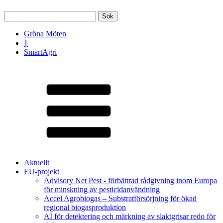
Sök
efter:
Gröna Möten
∣
SmartAgri
Aktuellt
EU-projekt
Advisory Net Pest - förbättrad rådgivning inom Europa
för minskning av pesticidanvändning
Accel Agrobiogas – Substratförsörjning för ökad
regional biogasproduktion
AI för detektering och märkning av slaktgrisar redo för