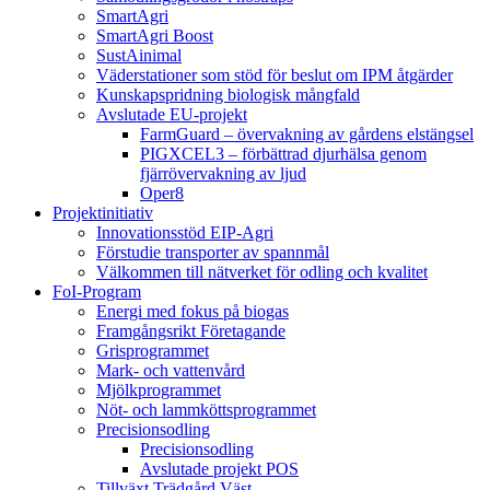
SmartAgri
SmartAgri Boost
SustAinimal
Väderstationer som stöd för beslut om IPM åtgärder
Kunskapspridning biologisk mångfald
Avslutade EU-projekt
FarmGuard – övervakning av gårdens elstängsel
PIGXCEL3 – förbättrad djurhälsa genom
fjärrövervakning av ljud
Oper8
Projektinitiativ
Innovationsstöd EIP-Agri
Förstudie transporter av spannmål
Välkommen till nätverket för odling och kvalitet
FoI-Program
Energi med fokus på biogas
Framgångsrikt Företagande
Grisprogrammet
Mark- och vattenvård
Mjölkprogrammet
Nöt- och lammköttsprogrammet
Precisionsodling
Precisionsodling
Avslutade projekt POS
Tillväxt Trädgård Väst