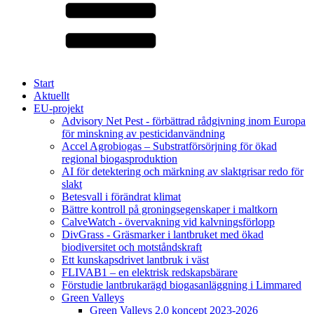
Start
Aktuellt
EU-projekt
Advisory Net Pest - förbättrad rådgivning inom Europa
för minskning av pesticidanvändning
Accel Agrobiogas – Substratförsörjning för ökad
regional biogasproduktion
AI för detektering och märkning av slaktgrisar redo för
slakt
Betesvall i förändrat klimat
Bättre kontroll på groningsegenskaper i maltkorn
CalveWatch - övervakning vid kalvningsförlopp
DivGrass - Gräsmarker i lantbruket med ökad
biodiversitet och motståndskraft
Ett kunskapsdrivet lantbruk i väst
FLIVAB1 – en elektrisk redskapsbärare
Förstudie lantbrukarägd biogasanläggning i Limmared
Green Valleys
Green Valleys 2.0 koncept 2023-2026