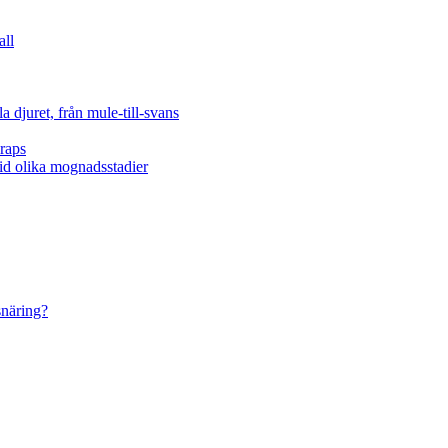
all
 djuret, från mule-till-svans
raps
vid olika mognadsstadier
snäring?