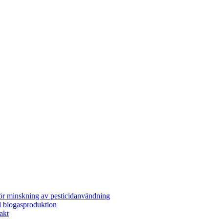
för minskning av pesticidanvändning
l biogasproduktion
akt