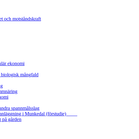
et och motståndskraft
kulär ekonomi
 biologisk mångfald
ng
ammnäring
nomi
 andra spannmålsslag
gasanläggning i Munkedal (förstudie)
g på gården