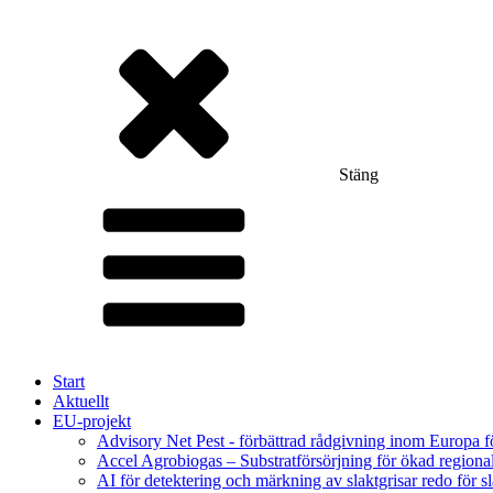
Stäng
Start
Aktuellt
EU-projekt
Advisory Net Pest - förbättrad rådgivning inom Europa 
Accel Agrobiogas – Substratförsörjning för ökad regiona
AI för detektering och märkning av slaktgrisar redo för sl