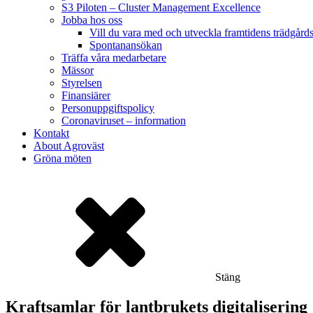
S3 Piloten – Cluster Management Excellence
Jobba hos oss
Vill du vara med och utveckla framtidens trädgård
Spontanansökan
Träffa våra medarbetare
Mässor
Styrelsen
Finansiärer
Personuppgiftspolicy
Coronaviruset – information
Kontakt
About Agroväst
Gröna möten
Stäng
Kraftsamlar för lantbrukets digitalisering