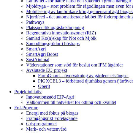
Lantlyftet - för bättre hälsa och säkerhet i gröna näringar
Mjöldryga – stort problem för rågodlingen men även för
Mobilisering av lantbrukare kring gemensamt ägd bio
Njordfeed - det automatiserade labbet för foderoptimerin
Pathways
Platsspecifik ogräsbekämpning
Regenerativa innovationszoner (RIZ)
Samlad Ko(n)skap för Nöt och Mjölk
Samodlingsgrödor i höstraps
SmartAgri
SmartAgri Boost
SustAinimal
Väderstationer som stöd för beslut om IPM åtgärder
Avslutade EU-projekt
FarmGuard – övervakning av gårdens elstängsel
PIGXCEL3 – förbättrad djurhälsa genom fjärröver
Oper8
Projektinitiativ
Innovationsstöd EIP-Agri
Välkommen till nätverket för odling och kvalitet
FoI-Program
Energi med fokus på biogas
Framgångsrikt Företagande
Grisprogrammet
Mark- och vattenvård