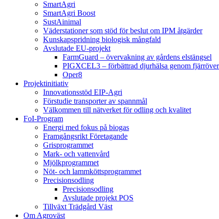
SmartAgri
SmartAgri Boost
SustAinimal
Väderstationer som stöd för beslut om IPM åtgärder
Kunskapspridning biologisk mångfald
Avslutade EU-projekt
FarmGuard – övervakning av gårdens elstängsel
PIGXCEL3 – förbättrad djurhälsa genom fjärröver
Oper8
Projektinitiativ
Innovationsstöd EIP-Agri
Förstudie transporter av spannmål
Välkommen till nätverket för odling och kvalitet
FoI-Program
Energi med fokus på biogas
Framgångsrikt Företagande
Grisprogrammet
Mark- och vattenvård
Mjölkprogrammet
Nöt- och lammköttsprogrammet
Precisionsodling
Precisionsodling
Avslutade projekt POS
Tillväxt Trädgård Väst
Om Agroväst