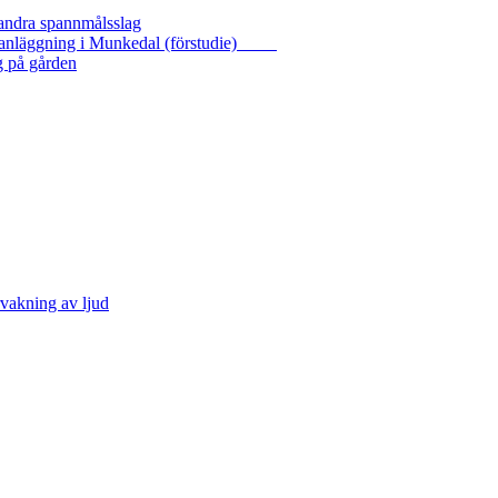
 andra spannmålsslag
gasanläggning i Munkedal (förstudie)
g på gården
vakning av ljud