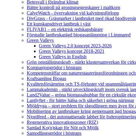
Betesvall i förändrat klimat
Bättre kontroll på groningsegenskaper i maltkorn
CalveWatch - övervakning vid kalvningsförlopp
DivGrass - Gräsmarker i lantbruket med ökad biodiversit
Ett kunskapsdrivet lantbruk i väst
FLIVAB1 – en elektrisk redskapsbärare
Förstudie lantbrukarägd biogasanläggning i Limmared
Green Valleys
Green Valleys 2.0 koncept 2023-2026
Green Valleys koncept 2018-2021
Green Valleys in English
Grön omställningskraft - stärkt klustersamverkan för cir
Kompanjongrödor i höstraps
Kompetensträffar om naturrestaureringsförordningen och
Kraftsamling Biogas
Kvalitetsförsämring och TS-förluster vid spannmålslagri
Lammakademin - stärkt utvecklingskraft inom svensk l
Land2Value – gröna biomassahubbar för en cirkulär eko
Lantlyftet - för bättre hälsa och säkerhet i gröna näringar
Mjöldryga – stort problem för rågodlingen men även för
Mobilisering av lantbrukare kring gemensamt ägd bio
Njordfeed - det automatiserade labbet för foderoptimerin
Regenerativa innovationszoner (RIZ)
Samlad Ko(n)skap för Nöt och Mjölk
Samodlingsgrödor i höstraps