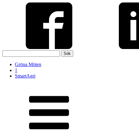
Sök
efter:
Gröna Möten
∣
SmartAgri