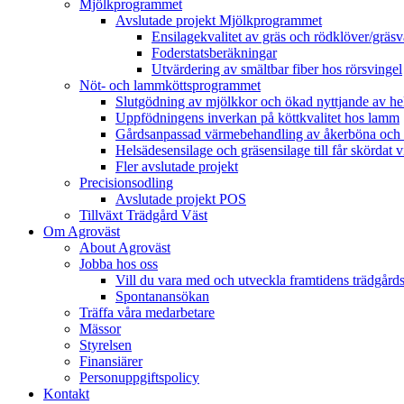
Mjölkprogrammet
Avslutade projekt Mjölkprogrammet
Ensilagekvalitet av gräs och rödklöver/gräsv
Foderstatsberäkningar
Utvärdering av smältbar fiber hos rörsvingel
Nöt- och lammköttsprogrammet
Slutgödning av mjölkkor och ökad nyttjande av hela
Uppfödningens inverkan på köttkvalitet hos lamm
Gårdsanpassad värmebehandling av åkerböna och 
Helsädesensilage och gräsensilage till får skördat 
Fler avslutade projekt
Precisionsodling
Avslutade projekt POS
Tillväxt Trädgård Väst
Om Agroväst
About Agroväst
Jobba hos oss
Vill du vara med och utveckla framtidens trädgård
Spontanansökan
Träffa våra medarbetare
Mässor
Styrelsen
Finansiärer
Personuppgiftspolicy
Kontakt