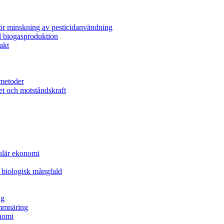
för minskning av pesticidanvändning
l biogasproduktion
akt
metoder
et och motståndskraft
kulär ekonomi
 biologisk mångfald
ng
ammnäring
nomi