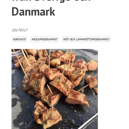
Danmark
20170517
AGROVÄST
MJÖLKPROGRAMMET
NÖT- OCH LAMMKÖTTSPROGRAMMET