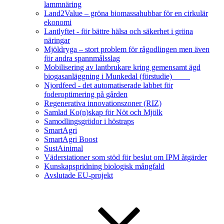
lammnäring
Land2Value – gröna biomassahubbar för en cirkulär
ekonomi
Lantlyftet - för bättre hälsa och säkerhet i gröna
näringar
Mjöldryga – stort problem för rågodlingen men även
för andra spannmålsslag
Mobilisering av lantbrukare kring gemensamt ägd
biogasanläggning i Munkedal (förstudie)
Njordfeed - det automatiserade labbet för
foderoptimering på gården
Regenerativa innovationszoner (RIZ)
Samlad Ko(n)skap för Nöt och Mjölk
Samodlingsgrödor i höstraps
SmartAgri
SmartAgri Boost
SustAinimal
Väderstationer som stöd för beslut om IPM åtgärder
Kunskapspridning biologisk mångfald
Avslutade EU-projekt