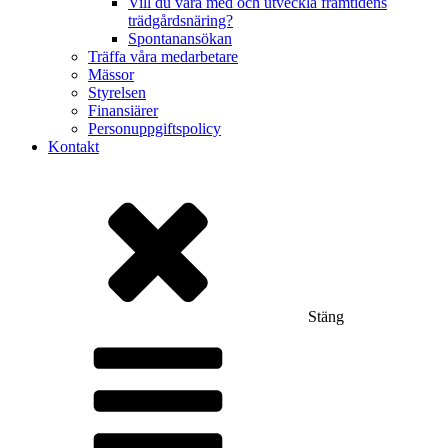
Vill du vara med och utveckla framtidens
trädgårdsnäring?
Spontanansökan
Träffa våra medarbetare
Mässor
Styrelsen
Finansiärer
Personuppgiftspolicy
Kontakt
Stäng