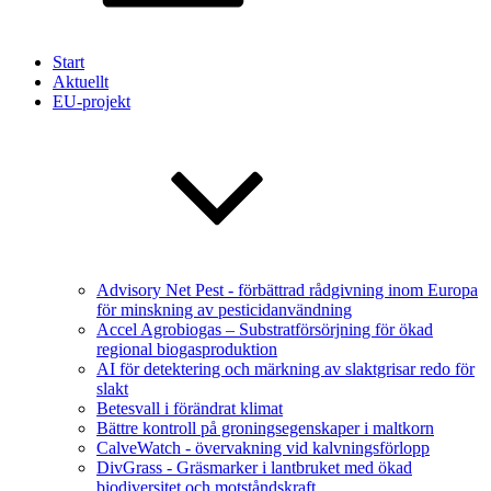
Start
Aktuellt
EU-projekt
Advisory Net Pest - förbättrad rådgivning inom Europa
för minskning av pesticidanvändning
Accel Agrobiogas – Substratförsörjning för ökad
regional biogasproduktion
AI för detektering och märkning av slaktgrisar redo för
slakt
Betesvall i förändrat klimat
Bättre kontroll på groningsegenskaper i maltkorn
CalveWatch - övervakning vid kalvningsförlopp
DivGrass - Gräsmarker i lantbruket med ökad
biodiversitet och motståndskraft