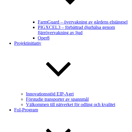
FarmGuard – övervakning av gårdens elstängsel
PIGXCEL3 – förbättrad djurhälsa genom
fjärrövervakning av ljud
Oper8
Projektinitiativ
Innovationsstöd EIP-Agri
Förstudie transporter av spannmål
Välkommen till nätverket för odling och kvalitet
FoI-Program