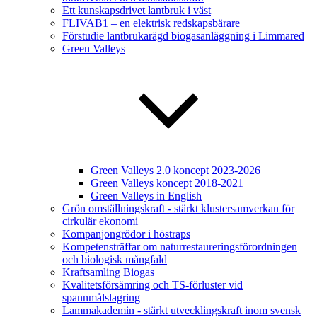
Ett kunskapsdrivet lantbruk i väst
FLIVAB1 – en elektrisk redskapsbärare
Förstudie lantbrukarägd biogasanläggning i Limmared
Green Valleys
Green Valleys 2.0 koncept 2023-2026
Green Valleys koncept 2018-2021
Green Valleys in English
Grön omställningskraft - stärkt klustersamverkan för
cirkulär ekonomi
Kompanjongrödor i höstraps
Kompetensträffar om naturrestaureringsförordningen
och biologisk mångfald
Kraftsamling Biogas
Kvalitetsförsämring och TS-förluster vid
spannmålslagring
Lammakademin - stärkt utvecklingskraft inom svensk