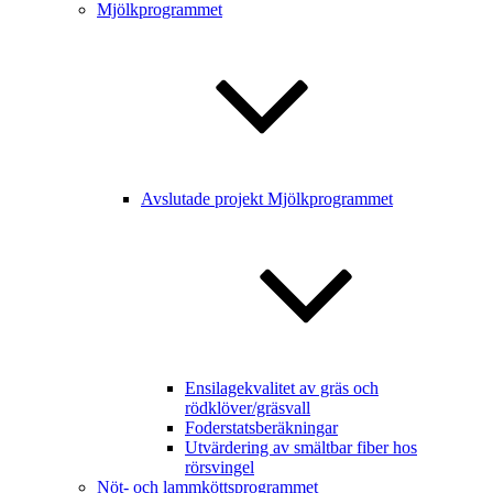
Mjölkprogrammet
Avslutade projekt Mjölkprogrammet
Ensilagekvalitet av gräs och
rödklöver/gräsvall
Foderstatsberäkningar
Utvärdering av smältbar fiber hos
rörsvingel
Nöt- och lammköttsprogrammet