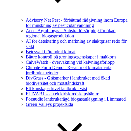
Advisory Net Pest - förbättrad rådgivning inom Europa
för minskning av pesticidanvändning
Accel Agrobiogas – Substratförsörjning för ökad
regional biogasproduktion
AI för detektering och märkning av slaktgrisar redo för
slakt
Betesvall i förändrat klimat
Bättre kontroll på groningsegenskaper i maltkorn
CalveWatch - övervakning vid kalvningsförlopp
Climate Farm Demo - Resan mot klimatsmarta
jordbruksmetoder
DivGrass - Gräsmarker i lantbruket med ökad
biodiversitet och motståndskraft
Ett kunskapsdrivet lantbruk i väst
FLIVAB1 – en elektrisk redskapsbärare
Förstudie lantbrukarägd biogasanläggning i Limmared
Green Valleys projektsida