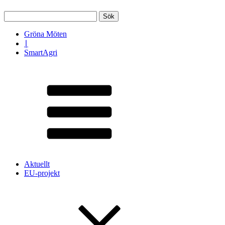
Sök
efter:
Gröna Möten
∣
SmartAgri
Aktuellt
EU-projekt