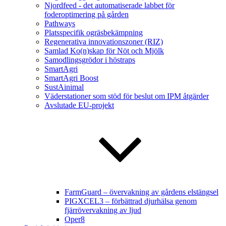
Njordfeed - det automatiserade labbet för
foderoptimering på gården
Pathways
Platsspecifik ogräsbekämpning
Regenerativa innovationszoner (RIZ)
Samlad Ko(n)skap för Nöt och Mjölk
Samodlingsgrödor i höstraps
SmartAgri
SmartAgri Boost
SustAinimal
Väderstationer som stöd för beslut om IPM åtgärder
Avslutade EU-projekt
FarmGuard – övervakning av gårdens elstängsel
PIGXCEL3 – förbättrad djurhälsa genom
fjärrövervakning av ljud
Oper8