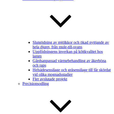
Slutgödning av mjölkkor och ökad nyttjande av
hela djuret, från mule-till-svans
Uppfödningens inverkan på köttkvalitet hos
lamm
Gårdsanpassad värmebehandling av åkerböna
och raps
Helsädesensilage och gräsensilage till får skördat
vid olika mognadsstadier
Fler avslutade projekt
Precisionsodling