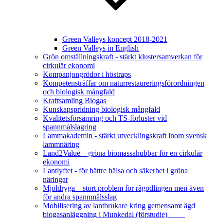
Green Valleys koncept 2018-2021
Green Valleys in English
Grön omställningskraft - stärkt klustersamverkan för
cirkulär ekonomi
Kompanjongrödor i höstraps
Kompetensträffar om naturrestaureringsförordningen
och biologisk mångfald
Kraftsamling Biogas
Kunskapspridning biologisk mångfald
Kvalitetsförsämring och TS-förluster vid
spannmålslagring
Lammakademin - stärkt utvecklingskraft inom svensk
lammnäring
Land2Value – gröna biomassahubbar för en cirkulär
ekonomi
Lantlyftet - för bättre hälsa och säkerhet i gröna
näringar
Mjöldryga – stort problem för rågodlingen men även
för andra spannmålsslag
Mobilisering av lantbrukare kring gemensamt ägd
biogasanläggning i Munkedal (förstudie)