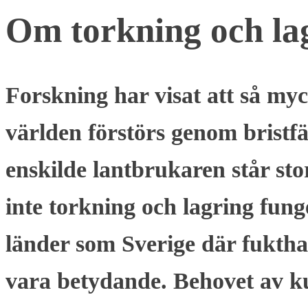
Om torkning och la
Forskning har visat att så myc
världen förstörs genom bristfä
enskilde lantbrukaren står s
inte torkning och lagring funge
länder som Sverige där fukth
vara betydande. Behovet av ku