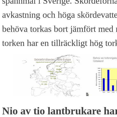
spannmål i Sverige. Skördeförhå
avkastning och höga skördevatte
behöva torkas bort jämfört med me
torken har en tillräckligt hög to
Nio av tio lantbrukare har