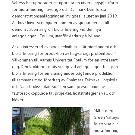
Valleys har uppdraget att upprätta en utvecklingsplattform
för bioraffinering i Sverige och Danmark. Den första
demonstrationsanläggningen invigdes i slutet av juni 2019.
Aarhus Universitet bjuder som en av sju partners in till
demonstration av grön bioraffinering vid den nya
anläggningen i Foulum, utanför Aarhus på Jylland.
Är du intresserad av biogasteknik, cirkulär bioekonomi och
bioraffinering för produktion av högvärdigt proteinfoder?
Välkommen till Aarhus Universitet Foulum för en intressant
dag. Den 9 oktober möts vi upp vid anläggningen för grön
bioraffinering för en visning under pågående produktion
tillsammans med föredrag av Chalmers Tekniska Högskola
och Naturbruksskolan Sötåsen samt presentation av
fältförsök kopplade till projektet, höststrategier i vall och
klöver.
Målet med
Green Valleys
är att visa hur
bioraffinering