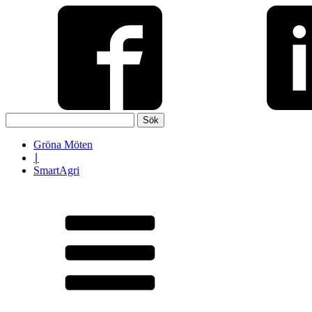
Sök
efter:
Gröna Möten
∣
SmartAgri