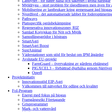
Lantlyftet - för bättre hälsa och säkerhet i gröna näringar
Mjöldryga – stort problem för rågodlingen men även för
Mobilisering av lantbrukare kring gemensamt ägd bio
Njordfeed - det automatiserade labbet för foderoptimerin
Pathways
Platsspecifik ogräsbekämpning
Regenerativa innovationszoner, RIZ
Samlad Ko(n)skap för Nöt och Mjölk
Samodlingsgrödor i höstraps
SmartAgri
SmartAgri Boost
SustAinimal
Väderstationer som stöd för beslut om IPM åtgärder
Avslutade EU-projekt
FarmGuard – övervakning av gårdens elstängsel
PIGXCEL3 – förbättrad djurhälsa genom fjärröver
Oper8
Projektinitiativ
Innovationsstöd EIP-Agri
Välkommen till nätverket för odling och kvalitet
FoI-Program
Energi med fokus på biogas
Framgångsrikt Företagande
Grisprogrammet
Mark- och vattenvård