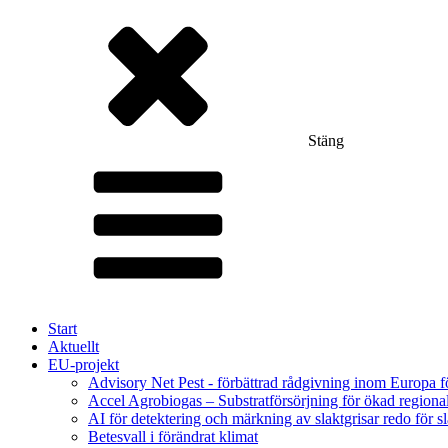
Stäng
Start
Aktuellt
EU-projekt
Advisory Net Pest - förbättrad rådgivning inom Europa 
Accel Agrobiogas – Substratförsörjning för ökad regiona
AI för detektering och märkning av slaktgrisar redo för sl
Betesvall i förändrat klimat