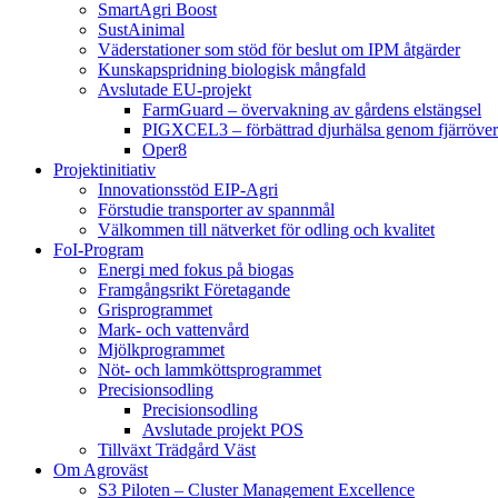
SmartAgri Boost
SustAinimal
Väderstationer som stöd för beslut om IPM åtgärder
Kunskapspridning biologisk mångfald
Avslutade EU-projekt
FarmGuard – övervakning av gårdens elstängsel
PIGXCEL3 – förbättrad djurhälsa genom fjärröver
Oper8
Projektinitiativ
Innovationsstöd EIP-Agri
Förstudie transporter av spannmål
Välkommen till nätverket för odling och kvalitet
FoI-Program
Energi med fokus på biogas
Framgångsrikt Företagande
Grisprogrammet
Mark- och vattenvård
Mjölkprogrammet
Nöt- och lammköttsprogrammet
Precisionsodling
Precisionsodling
Avslutade projekt POS
Tillväxt Trädgård Väst
Om Agroväst
S3 Piloten – Cluster Management Excellence