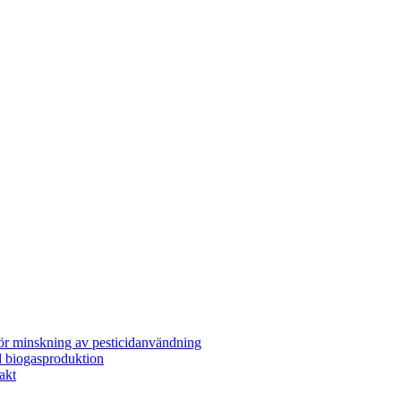
för minskning av pesticidanvändning
l biogasproduktion
akt