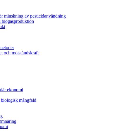
för minskning av pesticidanvändning
l biogasproduktion
akt
metoder
et och motståndskraft
kulär ekonomi
 biologisk mångfald
ng
ammnäring
nomi