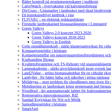
Bättre kontroll på groningsegenskaper i maltkorn
CalveWatch - övervakning vid kalvningsförlopp
DivGrass - Gräsmarker i lantbruket med ökad biodiversit
Ett kunskapsdrivet lantbruk i väst
FLIVAB1 – en elektrisk redskapsbärare
Förstudie lantbrukarägd biogasanläggning i Limmared
Green Valleys
Green Valleys 2.0 koncept 2023-2026
Green Valleys koncept 2018-2021
Green Valleys in English
Grön omställningskraft - stärkt klustersamverkan för cir
Kompanjongrödor i höstraps
Kompetensträffar om naturrestaureringsförordningen och
Kraftsamling Biogas
Kvalitetsförsämring och TS-förluster vid spannmålslagri
Lammakademin - stärkt utvecklingskraft inom svensk l
Land2Value – gröna biomassahubbar för en cirkulär eko
Lantlyftet - för bättre hälsa och säkerhet i gröna näringar
Mjöldryga – stort problem för rågodlingen men även för
Mobilisering av lantbrukare kring gemensamt ägd bio
Njordfeed - det automatiserade labbet för foderoptimerin
Regenerativa innovationszoner, RIZ
Samlad Ko(n)skap för Nöt och Mjölk
Samodlingsgrödor i höstraps
SmartAgri