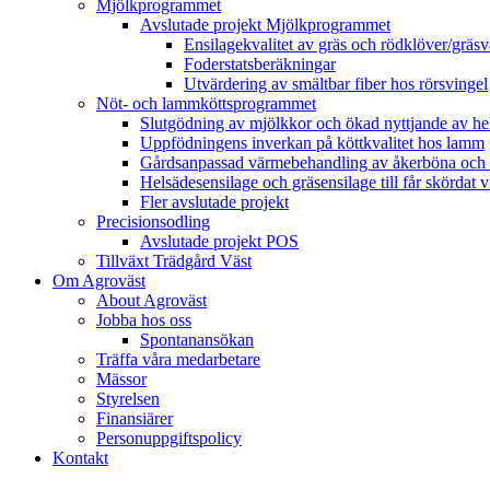
Mjölkprogrammet
Avslutade projekt Mjölkprogrammet
Ensilagekvalitet av gräs och rödklöver/gräsv
Foderstatsberäkningar
Utvärdering av smältbar fiber hos rörsvingel
Nöt- och lammköttsprogrammet
Slutgödning av mjölkkor och ökad nyttjande av hela
Uppfödningens inverkan på köttkvalitet hos lamm
Gårdsanpassad värmebehandling av åkerböna och 
Helsädesensilage och gräsensilage till får skördat 
Fler avslutade projekt
Precisionsodling
Avslutade projekt POS
Tillväxt Trädgård Väst
Om Agroväst
About Agroväst
Jobba hos oss
Spontanansökan
Träffa våra medarbetare
Mässor
Styrelsen
Finansiärer
Personuppgiftspolicy
Kontakt