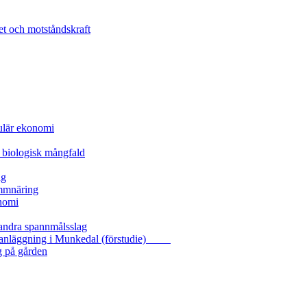
et och motståndskraft
kulär ekonomi
 biologisk mångfald
ng
ammnäring
nomi
 andra spannmålsslag
gasanläggning i Munkedal (förstudie)
g på gården