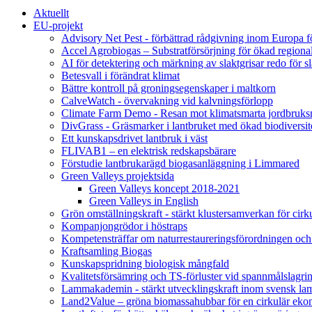
Aktuellt
EU-projekt
Advisory Net Pest - förbättrad rådgivning inom Europa 
Accel Agrobiogas – Substratförsörjning för ökad regiona
AI för detektering och märkning av slaktgrisar redo för sl
Betesvall i förändrat klimat
Bättre kontroll på groningsegenskaper i maltkorn
CalveWatch - övervakning vid kalvningsförlopp
Climate Farm Demo - Resan mot klimatsmarta jordbruks
DivGrass - Gräsmarker i lantbruket med ökad biodiversit
Ett kunskapsdrivet lantbruk i väst
FLIVAB1 – en elektrisk redskapsbärare
Förstudie lantbrukarägd biogasanläggning i Limmared
Green Valleys projektsida
Green Valleys koncept 2018-2021
Green Valleys in English
Grön omställningskraft - stärkt klustersamverkan för cir
Kompanjongrödor i höstraps
Kompetensträffar om naturrestaureringsförordningen och
Kraftsamling Biogas
Kunskapspridning biologisk mångfald
Kvalitetsförsämring och TS-förluster vid spannmålslagri
Lammakademin - stärkt utvecklingskraft inom svensk l
Land2Value – gröna biomassahubbar för en cirkulär eko