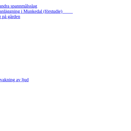
 andra spannmålsslag
gasanläggning i Munkedal (förstudie)
g på gården
vakning av ljud