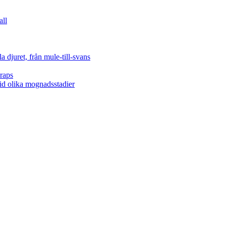
all
 djuret, från mule-till-svans
raps
vid olika mognadsstadier