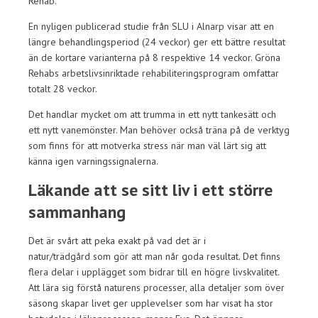
Rehab.
En nyligen publicerad studie från SLU i Alnarp visar att en
längre behandlingsperiod (24 veckor) ger ett bättre resultat
än de kortare varianterna på 8 respektive 14 veckor. Gröna
Rehabs arbetslivsinriktade rehabiliteringsprogram omfattar
totalt 28 veckor.
Det handlar mycket om att trumma in ett nytt tankesätt och
ett nytt vanemönster. Man behöver också träna på de verktyg
som finns för att motverka stress när man väl lärt sig att
känna igen varningssignalerna.
Läkande att se sitt liv i ett större
sammanhang
Det är svårt att peka exakt på vad det är i
natur/trädgård som gör att man når goda resultat. Det finns
flera delar i upplägget som bidrar till en högre livskvalitet.
Att lära sig förstå naturens processer, alla detaljer som över
säsong skapar livet ger upplevelser som har visat ha stor