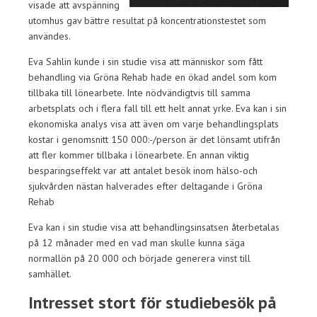
visade att avspänning
utomhus gav bättre resultat på koncentrationstestet som
användes.
Eva Sahlin kunde i sin studie visa att människor som fått
behandling via Gröna Rehab hade en ökad andel som kom
tillbaka till lönearbete. Inte nödvändigtvis till samma
arbetsplats och i flera fall till ett helt annat yrke. Eva kan i sin
ekonomiska analys visa att även om varje behandlingsplats
kostar i genomsnitt 150 000:-/person är det lönsamt utifrån
att fler kommer tillbaka i lönearbete. En annan viktig
besparingseffekt var att antalet besök inom hälso-och
sjukvården nästan halverades efter deltagande i Gröna
Rehab
Eva kan i sin studie visa att behandlingsinsatsen återbetalas
på 12 månader med en vad man skulle kunna säga
normallön på 20 000 och började generera vinst till
samhället.
Intresset stort för studiebesök på