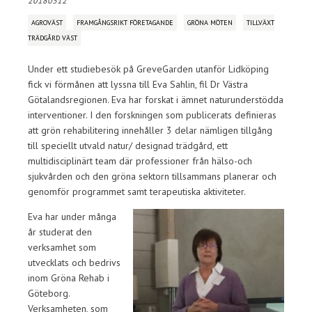
20180312
AGROVÄST
FRAMGÅNGSRIKT FÖRETAGANDE
GRÖNA MÖTEN
TILLVÄXT
TRÄDGÅRD VÄST
Under ett studiebesök på GreveGarden utanför Lidköping
fick vi förmånen att lyssna till Eva Sahlin, fil Dr Västra
Götalandsregionen. Eva har forskat i ämnet naturunderstödda
interventioner. I den forskningen som publicerats definieras
att grön rehabilitering innehåller 3 delar nämligen tillgång
till speciellt utvald natur/ designad trädgård, ett
multidisciplinärt team där professioner från hälso-och
sjukvården och den gröna sektorn tillsammans planerar och
genomför programmet samt terapeutiska aktiviteter.
Eva har under många
år studerat den
verksamhet som
utvecklats och bedrivs
inom Gröna Rehab i
Göteborg.
Verksamheten, som