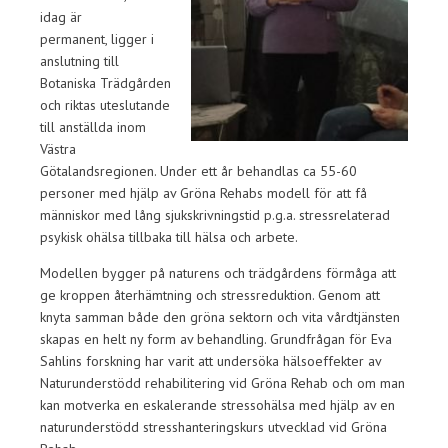
idag är
permanent, ligger i
anslutning till
Botaniska Trädgården
och riktas uteslutande
till anställda inom
Västra
Götalandsregionen. Under ett år behandlas ca 55-60
personer med hjälp av Gröna Rehabs modell för att få
människor med lång sjukskrivningstid p.g.a. stressrelaterad
psykisk ohälsa tillbaka till hälsa och arbete.
Modellen bygger på naturens och trädgårdens förmåga att
ge kroppen återhämtning och stressreduktion. Genom att
knyta samman både den gröna sektorn och vita vårdtjänsten
skapas en helt ny form av behandling. Grundfrågan för Eva
Sahlins forskning har varit att undersöka hälsoeffekter av
Naturunderstödd rehabilitering vid Gröna Rehab och om man
kan motverka en eskalerande stressohälsa med hjälp av en
naturunderstödd stresshanteringskurs utvecklad vid Gröna