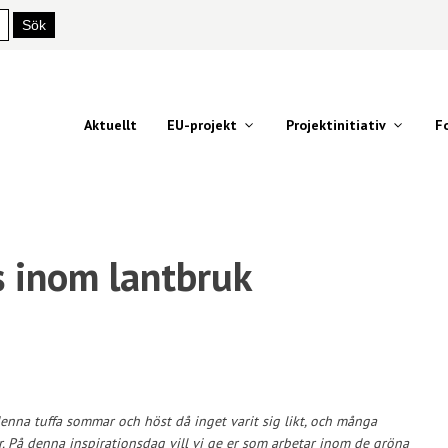
Aktuellt
EU-projekt
Projektinitiativ
F
s inom lantbruk
denna tuffa sommar och höst då inget varit sig likt, och många
r. På denna inspirationsdag vill vi ge er som arbetar inom de gröna