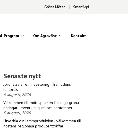
Gröna Möten
∣
SmartAgri
oI-Program
Om Agroväst
Kontakt
Senaste nytt
Jordhälsa är en investering i framtidens
lantbruk.
6 augusti, 2026
Välkommen till mötesplatsen för dig i gröna
näringar - event i augusti och september
5 augusti, 2026
Utveckla din lammproduktion - välkommen till
höstens regionala producentträffar!