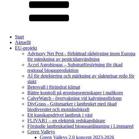
Start
Aktuellt
EU-projekt
Advisory Net Pest - förbättrad rådgivning inom Europa
för minskning av pesticidanvändning
Accel Agrobiogas – Substratförsörjning för ökad
regional biogasproduktion
AI för detektering och märkning av slaktgrisar redo för
slakt
Betesvall i förändrat klimat
Bättre kontroll på groningsegenskaper i maltkorn
CalveWatch - övervakning vid kalvningsförlopp
DivGrass - Gräsmarker i lantbruket med ökad
biodiversitet och motståndskraft
Ett kunskapsdrivet lantbruk i väst
FLIVAB1 – en elektrisk redskapsbärare
Förstudie lantbrukarägd biogasanläggning i Limmared
Green Valleys
Green Valleys 2.0 koncept 2023-2026