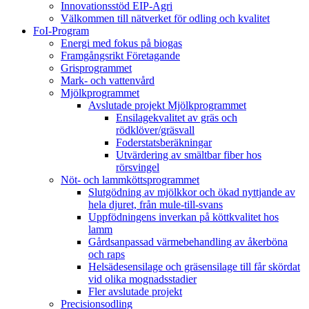
Innovationsstöd EIP-Agri
Välkommen till nätverket för odling och kvalitet
FoI-Program
Energi med fokus på biogas
Framgångsrikt Företagande
Grisprogrammet
Mark- och vattenvård
Mjölkprogrammet
Avslutade projekt Mjölkprogrammet
Ensilagekvalitet av gräs och
rödklöver/gräsvall
Foderstatsberäkningar
Utvärdering av smältbar fiber hos
rörsvingel
Nöt- och lammköttsprogrammet
Slutgödning av mjölkkor och ökad nyttjande av
hela djuret, från mule-till-svans
Uppfödningens inverkan på köttkvalitet hos
lamm
Gårdsanpassad värmebehandling av åkerböna
och raps
Helsädesensilage och gräsensilage till får skördat
vid olika mognadsstadier
Fler avslutade projekt
Precisionsodling