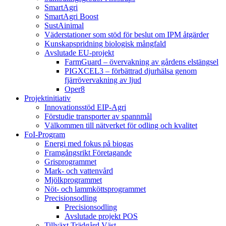
SmartAgri
SmartAgri Boost
SustAinimal
Väderstationer som stöd för beslut om IPM åtgärder
Kunskapspridning biologisk mångfald
Avslutade EU-projekt
FarmGuard – övervakning av gårdens elstängsel
PIGXCEL3 – förbättrad djurhälsa genom
fjärrövervakning av ljud
Oper8
Projektinitiativ
Innovationsstöd EIP-Agri
Förstudie transporter av spannmål
Välkommen till nätverket för odling och kvalitet
FoI-Program
Energi med fokus på biogas
Framgångsrikt Företagande
Grisprogrammet
Mark- och vattenvård
Mjölkprogrammet
Nöt- och lammköttsprogrammet
Precisionsodling
Precisionsodling
Avslutade projekt POS
Tillväxt Trädgård Väst