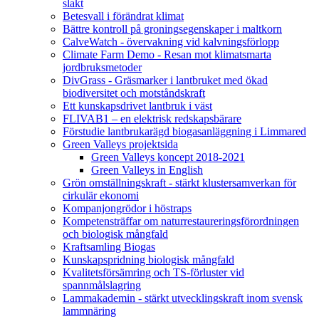
slakt
Betesvall i förändrat klimat
Bättre kontroll på groningsegenskaper i maltkorn
CalveWatch - övervakning vid kalvningsförlopp
Climate Farm Demo - Resan mot klimatsmarta
jordbruksmetoder
DivGrass - Gräsmarker i lantbruket med ökad
biodiversitet och motståndskraft
Ett kunskapsdrivet lantbruk i väst
FLIVAB1 – en elektrisk redskapsbärare
Förstudie lantbrukarägd biogasanläggning i Limmared
Green Valleys projektsida
Green Valleys koncept 2018-2021
Green Valleys in English
Grön omställningskraft - stärkt klustersamverkan för
cirkulär ekonomi
Kompanjongrödor i höstraps
Kompetensträffar om naturrestaureringsförordningen
och biologisk mångfald
Kraftsamling Biogas
Kunskapspridning biologisk mångfald
Kvalitetsförsämring och TS-förluster vid
spannmålslagring
Lammakademin - stärkt utvecklingskraft inom svensk
lammnäring