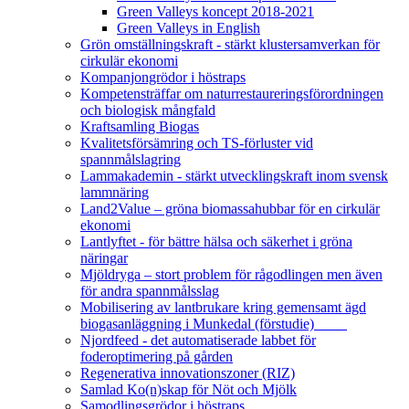
Green Valleys koncept 2018-2021
Green Valleys in English
Grön omställningskraft - stärkt klustersamverkan för
cirkulär ekonomi
Kompanjongrödor i höstraps
Kompetensträffar om naturrestaureringsförordningen
och biologisk mångfald
Kraftsamling Biogas
Kvalitetsförsämring och TS-förluster vid
spannmålslagring
Lammakademin - stärkt utvecklingskraft inom svensk
lammnäring
Land2Value – gröna biomassahubbar för en cirkulär
ekonomi
Lantlyftet - för bättre hälsa och säkerhet i gröna
näringar
Mjöldryga – stort problem för rågodlingen men även
för andra spannmålsslag
Mobilisering av lantbrukare kring gemensamt ägd
biogasanläggning i Munkedal (förstudie)
Njordfeed - det automatiserade labbet för
foderoptimering på gården
Regenerativa innovationszoner (RIZ)
Samlad Ko(n)skap för Nöt och Mjölk
Samodlingsgrödor i höstraps