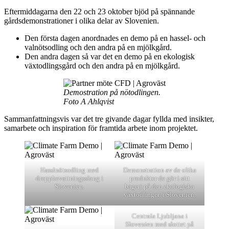
Eftermiddagarna den 22 och 23 oktober bjöd på spännande
gårdsdemonstrationer i olika delar av Slovenien.
Den första dagen anordnades en demo på en hassel- och
valnötsodling och den andra på en mjölkgård.
Den andra dagen så var det en demo på en ekologisk
växtodlingsgård och den andra på en mjölkgård.
Demostration på nötodlingen.
Foto A Ahlqvist
Sammanfattningsvis var det tre givande dagar fyllda med insikter,
samarbete och inspiration för framtida arbete inom projektet.
Hasslnötsodling med
Demonstration av de olika
droppbevattningsslang i
produkter de gör i sitt
Slovenien.
bageri på den ekologiska
växtodlingen i Slovenien.
Centrala Ljubljana i
Slovenien med slottet på