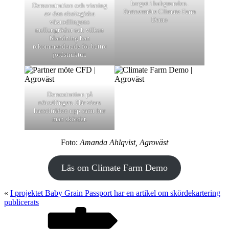
berget i bakgrunden.
Demonstration och visning
Partnermöte Climate Farm
av den ekologiska
Demo
växtodlingens
mellangrödor och vilken
blandning han
rekommenderade för bättre
jordstruktur.
Demostration på
nötodlingen. Här visas
hasselträden upp samt hur
man skördar.
Foto:
Amanda Ahlqvist, Agroväst
Läs om Climate Farm Demo
«
I projektet Baby Grain Passport har en artikel om skördekartering
publicerats