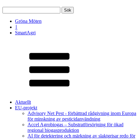
Sök
efter:
Gröna Möten
∣
SmartAgri
Aktuellt
EU-projekt
Advisory Net Pest - förbättrad rådgivning inom Europa
för minskning av pesticidanvändning
Accel Agrobiogas – Substratförsörjning för ökad
regional biogasproduktion
AI för detektering och märkning av slaktgrisar redo för