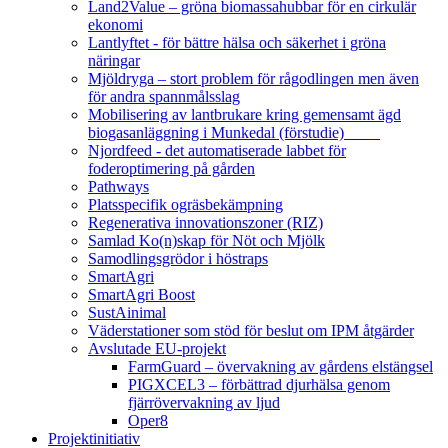
Land2Value – gröna biomassahubbar för en cirkulär
ekonomi
Lantlyftet - för bättre hälsa och säkerhet i gröna
näringar
Mjöldryga – stort problem för rågodlingen men även
för andra spannmålsslag
Mobilisering av lantbrukare kring gemensamt ägd
biogasanläggning i Munkedal (förstudie)
Njordfeed - det automatiserade labbet för
foderoptimering på gården
Pathways
Platsspecifik ogräsbekämpning
Regenerativa innovationszoner (RIZ)
Samlad Ko(n)skap för Nöt och Mjölk
Samodlingsgrödor i höstraps
SmartAgri
SmartAgri Boost
SustAinimal
Väderstationer som stöd för beslut om IPM åtgärder
Avslutade EU-projekt
FarmGuard – övervakning av gårdens elstängsel
PIGXCEL3 – förbättrad djurhälsa genom
fjärrövervakning av ljud
Oper8
Projektinitiativ