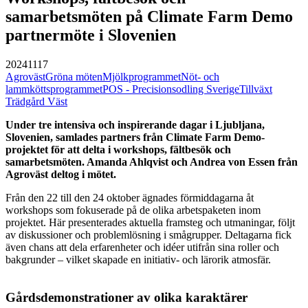
samarbetsmöten på Climate Farm Demo
partnermöte i Slovenien
20241117
Agroväst
Gröna möten
Mjölkprogrammet
Nöt- och
lammköttsprogrammet
POS - Precisionsodling Sverige
Tillväxt
Trädgård Väst
Under tre intensiva och inspirerande dagar i Ljubljana,
Slovenien, samlades partners från Climate Farm Demo-
projektet för att delta i workshops, fältbesök och
samarbetsmöten. Amanda Ahlqvist och Andrea von Essen från
Agroväst deltog i mötet.
Från den 22 till den 24 oktober ägnades förmiddagarna åt
workshops som fokuserade på de olika arbetspaketen inom
projektet. Här presenterades aktuella framsteg och utmaningar, följt
av diskussioner och problemlösning i smågrupper. Deltagarna fick
även chans att dela erfarenheter och idéer utifrån sina roller och
bakgrunder – vilket skapade en initiativ- och lärorik atmosfär.
Gårdsdemonstrationer av olika karaktärer