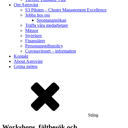
Om Agroväst
S3 Piloten – Cluster Management Excellence
Jobba hos oss
Spontanansökan
Träffa våra medarbetare
Mässor
Styrelsen
Finansiärer
Personuppgiftspolicy
Coronaviruset – information
Kontakt
About Agroväst
Gröna möten
Stäng
Workshops, fältbesök och