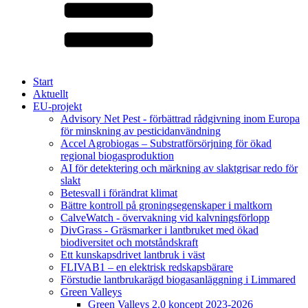
Start
Aktuellt
EU-projekt
Advisory Net Pest - förbättrad rådgivning inom Europa
för minskning av pesticidanvändning
Accel Agrobiogas – Substratförsörjning för ökad
regional biogasproduktion
AI för detektering och märkning av slaktgrisar redo för
slakt
Betesvall i förändrat klimat
Bättre kontroll på groningsegenskaper i maltkorn
CalveWatch - övervakning vid kalvningsförlopp
DivGrass - Gräsmarker i lantbruket med ökad
biodiversitet och motståndskraft
Ett kunskapsdrivet lantbruk i väst
FLIVAB1 – en elektrisk redskapsbärare
Förstudie lantbrukarägd biogasanläggning i Limmared
Green Valleys
Green Valleys 2.0 koncept 2023-2026