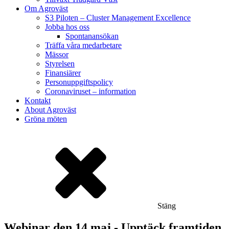
Om Agroväst
S3 Piloten – Cluster Management Excellence
Jobba hos oss
Spontanansökan
Träffa våra medarbetare
Mässor
Styrelsen
Finansiärer
Personuppgiftspolicy
Coronaviruset – information
Kontakt
About Agroväst
Gröna möten
Stäng
Webinar den 14 maj - Upptäck framtiden