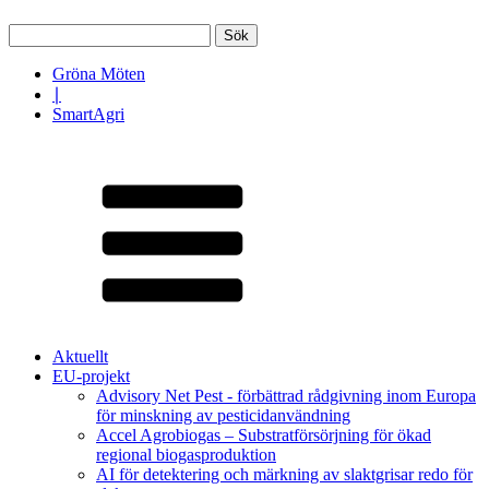
Sök
efter:
Gröna Möten
∣
SmartAgri
Aktuellt
EU-projekt
Advisory Net Pest - förbättrad rådgivning inom Europa
för minskning av pesticidanvändning
Accel Agrobiogas – Substratförsörjning för ökad
regional biogasproduktion
AI för detektering och märkning av slaktgrisar redo för