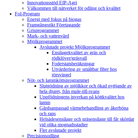
Innovationsstöd EIP-Agri
Välkommen till nätverket för odling och kvalitet
FoI-Program
Energi med fokus på biogas
Framgångsrikt Företagande
Grisprogrammet
Mark- och vattenvård
Mjölkprogrammet
Avslutade projekt Mjölkprogrammet
Ensilagekvalitet av gräs och
rödklöver/gräsvall
Foderstatsberäkningar
Utvärdering av smältbar fiber hos
rörsvingel
Nöt- och lammköttsprogrammet
Slutgödning av mjölkkor och ökad nyttjande av
hela djuret, från mule-till-svans
Uppfödningens inverkan på köttkvalitet hos
lamm
Gårdsanpassad värmebehandling av åkerböna
och raps
Helsädesensilage och gräsensilage till får skördat
vid olika mognadsstadier
Fler avslutade projekt
Precisionsodling