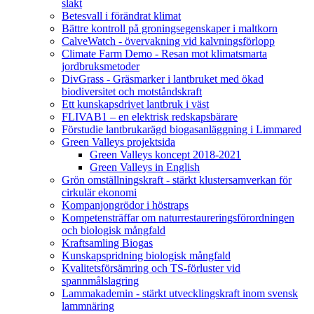
slakt
Betesvall i förändrat klimat
Bättre kontroll på groningsegenskaper i maltkorn
CalveWatch - övervakning vid kalvningsförlopp
Climate Farm Demo - Resan mot klimatsmarta
jordbruksmetoder
DivGrass - Gräsmarker i lantbruket med ökad
biodiversitet och motståndskraft
Ett kunskapsdrivet lantbruk i väst
FLIVAB1 – en elektrisk redskapsbärare
Förstudie lantbrukarägd biogasanläggning i Limmared
Green Valleys projektsida
Green Valleys koncept 2018-2021
Green Valleys in English
Grön omställningskraft - stärkt klustersamverkan för
cirkulär ekonomi
Kompanjongrödor i höstraps
Kompetensträffar om naturrestaureringsförordningen
och biologisk mångfald
Kraftsamling Biogas
Kunskapspridning biologisk mångfald
Kvalitetsförsämring och TS-förluster vid
spannmålslagring
Lammakademin - stärkt utvecklingskraft inom svensk
lammnäring