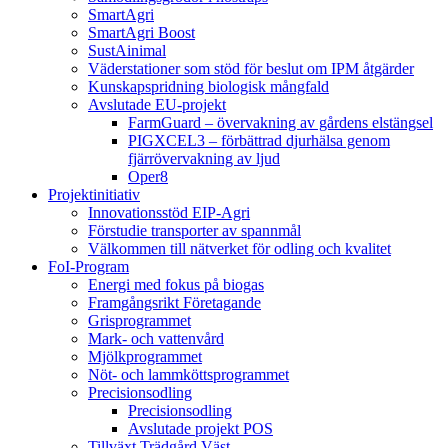
SmartAgri
SmartAgri Boost
SustAinimal
Väderstationer som stöd för beslut om IPM åtgärder
Kunskapspridning biologisk mångfald
Avslutade EU-projekt
FarmGuard – övervakning av gårdens elstängsel
PIGXCEL3 – förbättrad djurhälsa genom
fjärrövervakning av ljud
Oper8
Projektinitiativ
Innovationsstöd EIP-Agri
Förstudie transporter av spannmål
Välkommen till nätverket för odling och kvalitet
FoI-Program
Energi med fokus på biogas
Framgångsrikt Företagande
Grisprogrammet
Mark- och vattenvård
Mjölkprogrammet
Nöt- och lammköttsprogrammet
Precisionsodling
Precisionsodling
Avslutade projekt POS
Tillväxt Trädgård Väst