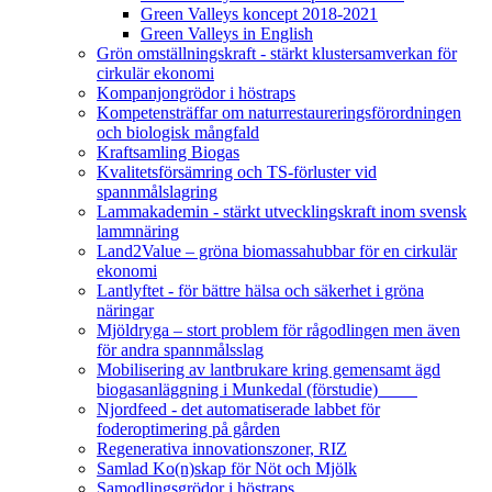
Green Valleys koncept 2018-2021
Green Valleys in English
Grön omställningskraft - stärkt klustersamverkan för
cirkulär ekonomi
Kompanjongrödor i höstraps
Kompetensträffar om naturrestaureringsförordningen
och biologisk mångfald
Kraftsamling Biogas
Kvalitetsförsämring och TS-förluster vid
spannmålslagring
Lammakademin - stärkt utvecklingskraft inom svensk
lammnäring
Land2Value – gröna biomassahubbar för en cirkulär
ekonomi
Lantlyftet - för bättre hälsa och säkerhet i gröna
näringar
Mjöldryga – stort problem för rågodlingen men även
för andra spannmålsslag
Mobilisering av lantbrukare kring gemensamt ägd
biogasanläggning i Munkedal (förstudie)
Njordfeed - det automatiserade labbet för
foderoptimering på gården
Regenerativa innovationszoner, RIZ
Samlad Ko(n)skap för Nöt och Mjölk
Samodlingsgrödor i höstraps