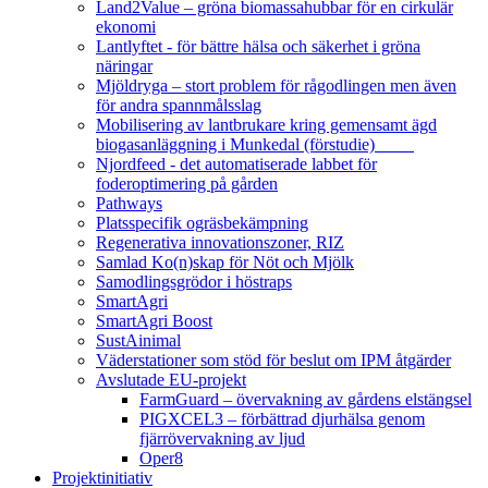
Land2Value – gröna biomassahubbar för en cirkulär
ekonomi
Lantlyftet - för bättre hälsa och säkerhet i gröna
näringar
Mjöldryga – stort problem för rågodlingen men även
för andra spannmålsslag
Mobilisering av lantbrukare kring gemensamt ägd
biogasanläggning i Munkedal (förstudie)
Njordfeed - det automatiserade labbet för
foderoptimering på gården
Pathways
Platsspecifik ogräsbekämpning
Regenerativa innovationszoner, RIZ
Samlad Ko(n)skap för Nöt och Mjölk
Samodlingsgrödor i höstraps
SmartAgri
SmartAgri Boost
SustAinimal
Väderstationer som stöd för beslut om IPM åtgärder
Avslutade EU-projekt
FarmGuard – övervakning av gårdens elstängsel
PIGXCEL3 – förbättrad djurhälsa genom
fjärrövervakning av ljud
Oper8
Projektinitiativ