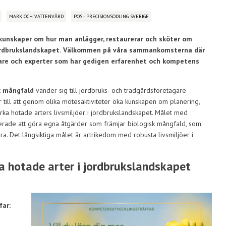
MARK OCH VATTENVÅRD
POS - PRECISIONSODLING SVERIGE
få kunskaper om hur man anlägger, restaurerar och sköter om
ordbrukslandskapet.
Välkommen på våra sammankomsterna där
skare och experter som har gedigen erfarenhet och kompetens
k mångfald
vänder sig till jordbruks- och trädgårdsföretagare
r till att genom olika mötesaktiviteter öka kunskapen om planering,
rka hotade arters livsmiljöer i jordbrukslandskapet. Målet med
pirerade att göra egna åtgärder som främjar biologisk mångfald, som
ra. Det långsiktiga målet är artrikedom med robusta livsmiljöer i
 hotade arter i jordbrukslandskapet
far: