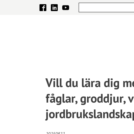
Vill du lära dig 
fåglar, groddjur, v
jordbrukslandska
20250822