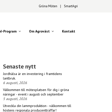
Gröna Möten
∣
SmartAgri
oI-Program
Om Agroväst
Kontakt
Senaste nytt
Jordhälsa är en investering i framtidens
lantbruk.
6 augusti, 2026
Välkommen till mötesplatsen för dig i gröna
näringar - event i augusti och september
5 augusti, 2026
Utveckla din lammproduktion - välkommen till
höstens regionala producentträffar!