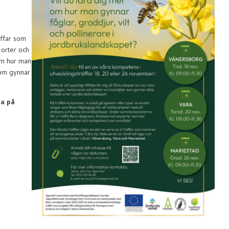
äffar som
 orter och
 om hur man
som gynnar
na på