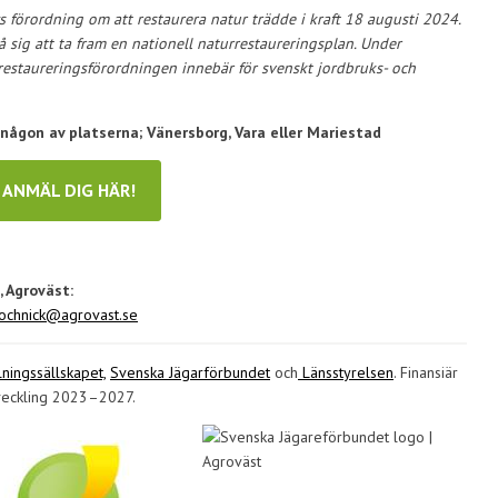
 förordning om att restaurera natur trädde i kraft 18 augusti 2024.
 sig att ta fram en nationell naturrestaureringsplan. Under
restaureringsförordningen innebär för svenskt jordbruks- och
ågon av platserna; Vänersborg, Vara eller Mariestad
ANMÄL DIG HÄR!
, Agroväst:
jochnick@agrovast.se
ningssällskapet,
Svenska Jägarförbundet
och
Länsstyrelsen
. Finansiär
veckling 2023–2027.