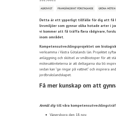
AGROVÄST
FRAMGÅNGSRIKT FÖRETAGANDE
GRÖNA MÖTEN
Detta är ett ypperligt tillfälle för dig att 
livsmiljöer som gynnar olika hotade arter i j
vi kommer att få träffa flera rådgivare, for
inom området.
Kompetensutvecklingsprojektet om biologis
verksamma i Västra Götalands län. Projektet syfta
anläggning och skötsel av småbiotoper för att stä
mötesaktiviteterna är att deltagarna ska bli ins
sedan kan ”ge ringar på vattnet” och inspirera and
jordbrukslandskapet.
Få mer kunskap om att gynna
Anmäl dig
till våra kompetensutvecklingsträf
Vänersborg den 18 nov.