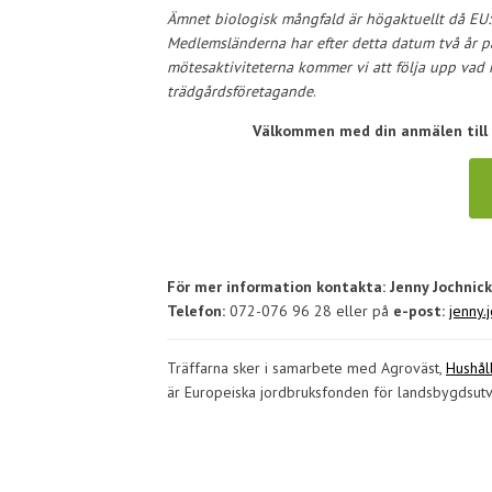
Ämnet biologisk mångfald är högaktuellt då EU:s
Medlemsländerna har efter detta datum två år på
mötesaktiviteterna kommer vi att följa upp vad 
trädgårdsföretagande
.
Välkommen med din anmälen till n
För mer information kontakta: Jenny Jochnick
Telefon:
072-076 96 28 eller på
e-post:
jenny.
Träffarna sker i samarbete med Agroväst,
Hushåll
är Europeiska jordbruksfonden för landsbygdsut