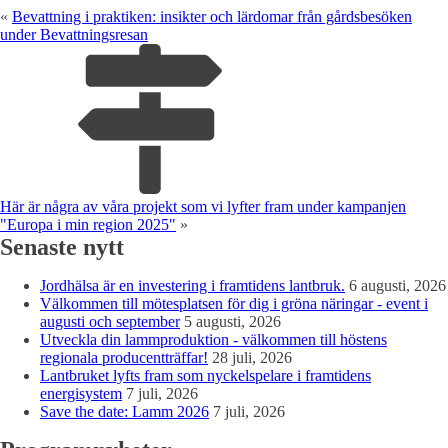
«
Bevattning i praktiken: insikter och lärdomar från gårdsbesöken
under Bevattningsresan
Här är några av våra projekt som vi lyfter fram under kampanjen
"Europa i min region 2025"
»
Senaste nytt
Jordhälsa är en investering i framtidens lantbruk.
6 augusti, 2026
Välkommen till mötesplatsen för dig i gröna näringar - event i
augusti och september
5 augusti, 2026
Utveckla din lammproduktion - välkommen till höstens
regionala producentträffar!
28 juli, 2026
Lantbruket lyfts fram som nyckelspelare i framtidens
energisystem
7 juli, 2026
Save the date: Lamm 2026
7 juli, 2026