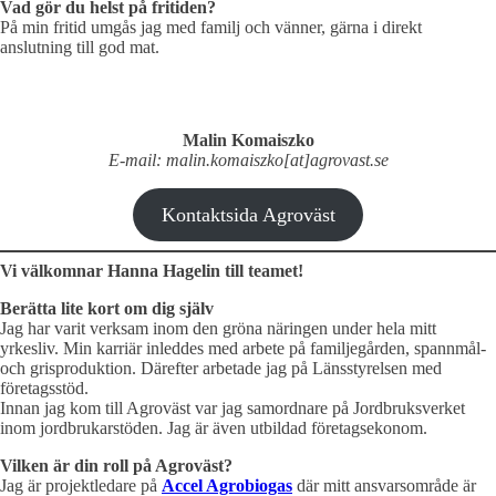
Vad gör du helst på fritiden?
På min fritid umgås jag med familj och vänner, gärna i direkt
anslutning till god mat.
Malin Komaiszko
E-mail: malin.komaiszko[at]agrovast.se
Kontaktsida Agroväst
Vi välkomnar Hanna Hagelin till teamet!
Berätta lite kort om dig själv
Jag har varit verksam inom den gröna näringen under hela mitt
yrkesliv. Min karriär inleddes med arbete på familjegården, spannmål-
och grisproduktion. Därefter arbetade jag på Länsstyrelsen med
företagsstöd.
Innan jag kom till Agroväst var jag samordnare på Jordbruksverket
inom jordbrukarstöden. Jag är även utbildad företagsekonom.
Vilken är din roll på Agroväst?
Jag är projektledare på
Accel Agrobiogas
där mitt ansvarsområde är