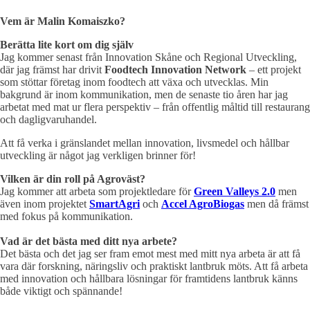
Vem är Malin Komaiszko?
Berätta lite kort om dig själv
Jag kommer senast från Innovation Skåne och Regional Utveckling,
där jag främst har drivit
Foodtech Innovation Network
– ett projekt
som stöttar företag inom foodtech att växa och utvecklas. Min
bakgrund är inom kommunikation, men de senaste tio åren har jag
arbetat med mat ur flera perspektiv – från offentlig måltid till restaurang
och dagligvaruhandel.
Att få verka i gränslandet mellan innovation, livsmedel och hållbar
utveckling är något jag verkligen brinner för!
Vilken är din roll på Agroväst?
Jag kommer att arbeta som projektledare för
Green Valleys 2.0
men
även inom projektet
SmartAgri
och
Accel AgroBiogas
men då främst
med fokus på kommunikation.
Vad är det bästa med ditt nya arbete?
Det bästa och det jag ser fram emot mest med mitt nya arbeta är att få
vara där forskning, näringsliv och praktiskt lantbruk möts. Att få arbeta
med innovation och hållbara lösningar för framtidens lantbruk känns
både viktigt och spännande!