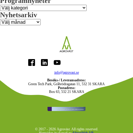
Programnyheter
Programnyheter
Nyhetsarkiv
Nyhetsarkiv
info@agrovast.se
Besöks-/ Leveransadress:
Green Tech Park, Gråbrödragatan 11, 532 31 SKARA
Postadress:
Box 63, 532 21 SKARA
© 2017 -
2026
Agroväst. All rights reserved.