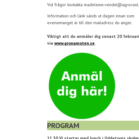
Vid frågor kontakta madeleine.vendel@agrovast.
Information och länk sänds ut dagen innan som
evenemanget är till den mailadress du anger.
Viktigt att du anmäler dig senast 20 februar
via
www.gronamoten.se
.
PROGRAM
11.30 Vi startar med lunch i Uddetorps skolm