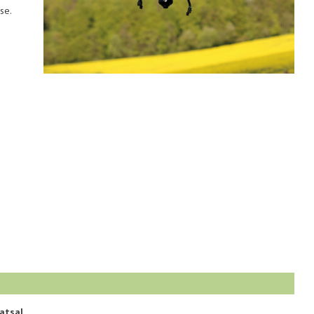
se.
i
atsal