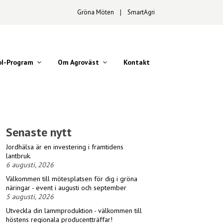
Gröna Möten
∣
SmartAgri
oI-Program
Om Agroväst
Kontakt
Senaste nytt
Jordhälsa är en investering i framtidens
lantbruk.
6 augusti, 2026
Välkommen till mötesplatsen för dig i gröna
näringar - event i augusti och september
5 augusti, 2026
Utveckla din lammproduktion - välkommen till
höstens regionala producentträffar!