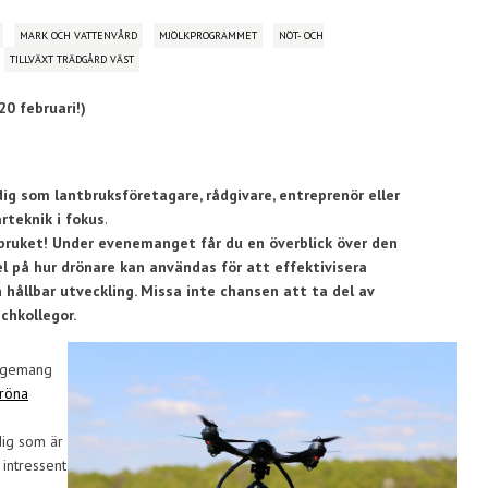
MARK OCH VATTENVÅRD
MJÖLKPROGRAMMET
NÖT- OCH
TILLVÄXT TRÄDGÅRD VÄST
0 februari!)
ig som lantbruksföretagare, rådgivare, entreprenör eller
rteknik i fokus
.
tbruket! Under evenemanget får du en överblick över den
l på hur drönare kan användas för att effektivisera
n hållbar utveckling. Missa inte chansen att ta del av
chkollegor.
angemang
röna
dig som är
 intressent