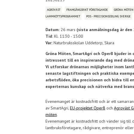
AGROVÄST
FRAMGÅNGSRIKT FÖRETAGANDE
GRÖNA MÖTEN
LAMMKÖTTSPROGRAMMET
POS - PRECISIONSODLING SVERIGE
Datum:
26 mars
(sista anmälningsdag är den 2
Tid:
Kl. 11:30 - 15:00
Var:
Naturbruksskolan Uddetorp, Skara
Gröna Möten, SmartAgri och Oper8 bjuder in d
intressent
till en inspirerande dag med dröna
Vi utforskar drönarnas möjligheter inom lan
senaste lagstiftningen och praktiska exempe
arbetsflöden, öka precisionen och bidra till e
experternas kunskap och nätverka med brans
Evenemanget är kostnadsfritt och är ett samarr
av SmartAgri,
EU-projektet Oper8
och
Agroväst G
möten
.
Evenemanget är kostnadsfritt och vänder sig till 
lantbruksföretagare, rådgivare, entreprenör eller