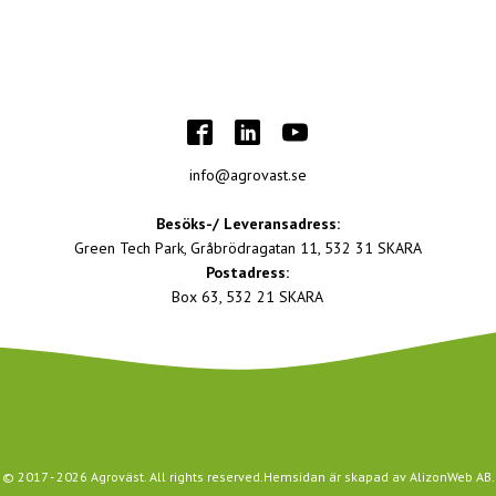
info@agrovast.se
Besöks-/ Leveransadress:
Green Tech Park, Gråbrödragatan 11, 532 31 SKARA
Postadress:
Box 63, 532 21 SKARA
© 2017 -
2026
Agroväst. All rights reserved.
Hemsidan är skapad av
AlizonWeb AB
.