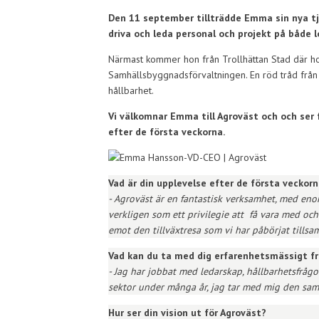
Den 11 september tillträdde Emma
sin nya t
driva och leda personal och projekt på både 
Närmast kommer hon från Trollhättan Stad där ho
Samhällsbyggnadsförvaltningen. En röd tråd från 
hållbarhet.
Vi välkomnar Emma till Agroväst och och ser
efter de första veckorna.
Vad är din upplevelse efter de första veckor
- Agroväst är en fantastisk verksamhet, med en
verkligen som ett privilegie att få vara med oc
emot den tillväxtresa som vi har påbörjat tills
Vad kan du ta med dig erfarenhetsmässigt fr
- Jag har jobbat med ledarskap, hållbarhetsfråg
sektor under många år, jag tar med mig den sam
Hur ser din vision ut för Agroväst?