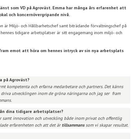
jänst
som VD på Agroväst. Emma har många års erfarenhet att
lokal och koncernövergripande nivå.
n är Miljö- och Hållbarhetschef samt biträdande förvaltningschef på
hennes tidigare arbetsplatser är sitt engagemang inom miljö- och
 fram emot att höra om hennes intryck av sin nya arbetsplats
na på Agroväst?
ormt kompetenta och erfarna medarbetare och partners. Det känns
h driva utvecklingen inom de gröna näringarna och jag ser fram
ammans.
ån dina tidigare arbetsplatser?
or samt innovation och utveckling både inom privat och offentlig
lade erfarenheten och att det är
tillsammans
som vi skapar resultat.