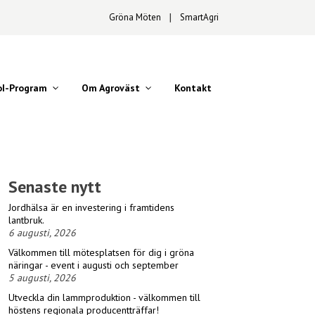
Gröna Möten
∣
SmartAgri
oI-Program
Om Agroväst
Kontakt
Senaste nytt
Jordhälsa är en investering i framtidens
lantbruk.
6 augusti, 2026
Välkommen till mötesplatsen för dig i gröna
näringar - event i augusti och september
5 augusti, 2026
Utveckla din lammproduktion - välkommen till
höstens regionala producentträffar!