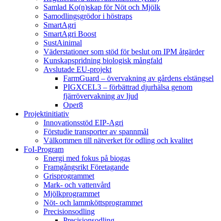
Samlad Ko(n)skap för Nöt och Mjölk
Samodlingsgrödor i höstraps
SmartAgri
SmartAgri Boost
SustAinimal
Väderstationer som stöd för beslut om IPM åtgärder
Kunskapspridning biologisk mångfald
Avslutade EU-projekt
FarmGuard – övervakning av gårdens elstängsel
PIGXCEL3 – förbättrad djurhälsa genom
fjärrövervakning av ljud
Oper8
Projektinitiativ
Innovationsstöd EIP-Agri
Förstudie transporter av spannmål
Välkommen till nätverket för odling och kvalitet
FoI-Program
Energi med fokus på biogas
Framgångsrikt Företagande
Grisprogrammet
Mark- och vattenvård
Mjölkprogrammet
Nöt- och lammköttsprogrammet
Precisionsodling
Precisionsodling