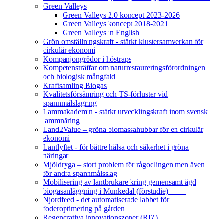
Green Valleys
Green Valleys 2.0 koncept 2023-2026
Green Valleys koncept 2018-2021
Green Valleys in English
Grön omställningskraft - stärkt klustersamverkan för
cirkulär ekonomi
Kompanjongrödor i höstraps
Kompetensträffar om naturrestaureringsförordningen
och biologisk mångfald
Kraftsamling Biogas
Kvalitetsförsämring och TS-förluster vid
spannmålslagring
Lammakademin - stärkt utvecklingskraft inom svensk
lammnäring
Land2Value – gröna biomassahubbar för en cirkulär
ekonomi
Lantlyftet - för bättre hälsa och säkerhet i gröna
näringar
Mjöldryga – stort problem för rågodlingen men även
för andra spannmålsslag
Mobilisering av lantbrukare kring gemensamt ägd
biogasanläggning i Munkedal (förstudie)
Njordfeed - det automatiserade labbet för
foderoptimering på gården
Regenerativa innovationszoner (RIZ)