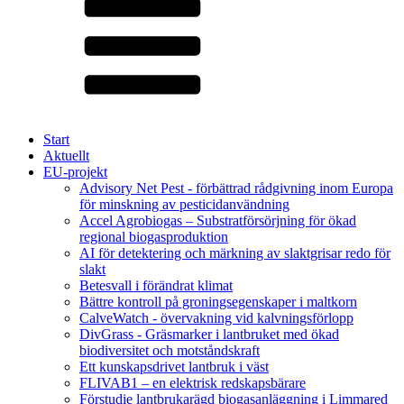
Start
Aktuellt
EU-projekt
Advisory Net Pest - förbättrad rådgivning inom Europa
för minskning av pesticidanvändning
Accel Agrobiogas – Substratförsörjning för ökad
regional biogasproduktion
AI för detektering och märkning av slaktgrisar redo för
slakt
Betesvall i förändrat klimat
Bättre kontroll på groningsegenskaper i maltkorn
CalveWatch - övervakning vid kalvningsförlopp
DivGrass - Gräsmarker i lantbruket med ökad
biodiversitet och motståndskraft
Ett kunskapsdrivet lantbruk i väst
FLIVAB1 – en elektrisk redskapsbärare
Förstudie lantbrukarägd biogasanläggning i Limmared