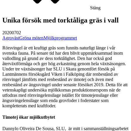
Stäng
Unika försök med torktåliga gräs i vall
20200702
Agroväst
Gröna möten
Mjölkprogrammet
Rörsvingel är ett kraftigt gräs som funnits naturligt länge i vår
svenska fauna. På senare tid har den blivit uppmärksammad inom
vallodling på grund av dess torktålighet. Den har också god
återväxtförmåga och ger hög avkastning genom hela växtsäsongen.
Under tre växtsäsonger har SLU i Skara genomfört försök på
Lantmännens försöksgård Viken i Falköping där renbestånd av
rörsvingel jämförts med renbestånd av timotej och även med
renbestånd av ängssvingel under senaste försöket 2019. Detta för att
vetenskapligt undersöka mjölkkornas produktionsrespons när de
utfodras med rörsvingelensilage istället för timotejensilage eller
ängssvingelensilage som enda grovfoder i foderstater som
kompletterats med kraftfoder.
Timotej ökar mjölkutbytet
Dannylo Oliveira De Sousa, SLU, är mitt i sammanställningsarbetet