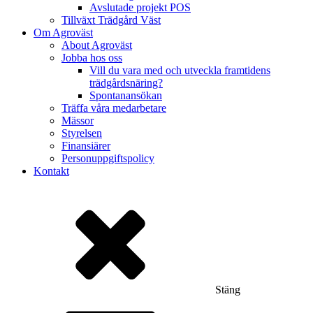
Avslutade projekt POS
Tillväxt Trädgård Väst
Om Agroväst
About Agroväst
Jobba hos oss
Vill du vara med och utveckla framtidens
trädgårdsnäring?
Spontanansökan
Träffa våra medarbetare
Mässor
Styrelsen
Finansiärer
Personuppgiftspolicy
Kontakt
Stäng