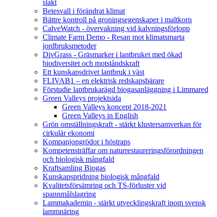
slakt
Betesvall i förändrat klimat
Bättre kontroll på groningsegenskaper i maltkorn
CalveWatch - övervakning vid kalvningsförlopp
Climate Farm Demo - Resan mot klimatsmarta
jordbruksmetoder
DivGrass - Gräsmarker i lantbruket med ökad
biodiversitet och motståndskraft
Ett kunskapsdrivet lantbruk i väst
FLIVAB1 – en elektrisk redskapsbärare
Förstudie lantbrukarägd biogasanläggning i Limmared
Green Valleys projektsida
Green Valleys koncept 2018-2021
Green Valleys in English
Grön omställningskraft - stärkt klustersamverkan för
cirkulär ekonomi
Kompanjongrödor i höstraps
Kompetensträffar om naturrestaureringsförordningen
och biologisk mångfald
Kraftsamling Biogas
Kunskapspridning biologisk mångfald
Kvalitetsförsämring och TS-förluster vid
spannmålslagring
Lammakademin - stärkt utvecklingskraft inom svensk
lammnäring