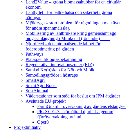
Land2Value – gröna biomassahubbar för en cirkulär
ekonomi
Lantlyftet - för bättre hälsa och säkerhet i gröna
näringar
Mjöldryga – stort problem för rågodlingen men även
för andra spannmålsslag
Mobilisering av lantbrukare kring gemensamt ägd
biogasanläggning i Munkedal (förstudie)
Njordfeed - det automatiserade labbet för
foderoptimering på gården
Pathways
Platsspecifik ogräsbekämpning
Regenerativa innovationszoner (RIZ)
Samlad Ko(n)skap för Nöt och Mjölk
Samodlingsgrödor i höstraps
SmartAgri
SmartAgri Boost
SustAinimal
Väderstationer som stöd för beslut om IPM åtgärder
Avslutade EU-projekt
FarmGuard – övervakning av gårdens elstängsel
PIGXCEL3 – förbättrad djurhälsa genom
fjärrövervakning av ljud
Oper8
Projektinitiativ