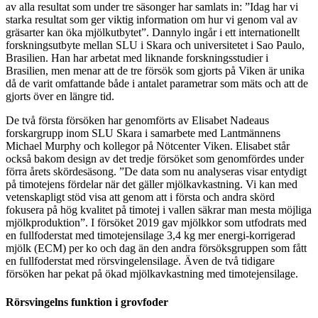
av alla resultat som under tre säsonger har samlats in: ”Idag har vi
starka resultat som ger viktig information om hur vi genom val av
gräsarter kan öka mjölkutbytet”. Dannylo ingår i ett internationellt
forskningsutbyte mellan SLU i Skara och universitetet i Sao Paulo,
Brasilien. Han har arbetat med liknande forskningsstudier i
Brasilien, men menar att de tre försök som gjorts på Viken är unika
då de varit omfattande både i antalet parametrar som mäts och att de
gjorts över en längre tid.
De två första försöken har genomförts av Elisabet Nadeaus
forskargrupp inom SLU Skara i samarbete med Lantmännens
Michael Murphy och kollegor på Nötcenter Viken. Elisabet står
också bakom design av det tredje försöket som genomfördes under
förra årets skördesäsong. ”De data som nu analyseras visar entydigt
på timotejens fördelar när det gäller mjölkavkastning. Vi kan med
vetenskapligt stöd visa att genom att i första och andra skörd
fokusera på hög kvalitet på timotej i vallen säkrar man mesta möjliga
mjölkproduktion”. I försöket 2019 gav mjölkkor som utfodrats med
en fullfoderstat med timotejensilage 3,4 kg mer energi-korrigerad
mjölk (ECM) per ko och dag än den andra försöksgruppen som fått
en fullfoderstat med rörsvingelensilage. Även de två tidigare
försöken har pekat på ökad mjölkavkastning med timotejensilage.
Rörsvingelns funktion i grovfoder