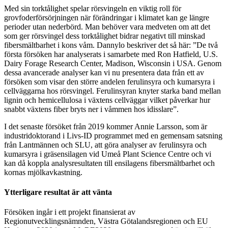
Med sin torktålighet spelar rörsvingeln en viktig roll för
grovfoderförsörjningen när förändringar i klimatet kan ge längre
perioder utan nederbörd. Man behöver vara medveten om att det
som ger rörsvingel dess torktålighet bidrar negativt till minskad
fibersmältbarhet i kons våm. Dannylo beskriver det så här: ”De två
första försöken har analyserats i samarbete med Ron Hatfield, U.S.
Dairy Forage Research Center, Madison, Wisconsin i USA. Genom
dessa avancerade analyser kan vi nu presentera data från ett av
försöken som visar den större andelen ferulinsyra och kumarsyra i
cellväggarna hos rörsvingel. Ferulinsyran knyter starka band mellan
lignin och hemicellulosa i växtens cellväggar vilket påverkar hur
snabbt växtens fiber bryts ner i våmmen hos idisslare”.
I det senaste försöket från 2019 kommer Annie Larsson, som är
industridoktorand i Livs-ID programmet med en gemensam satsning
från Lantmännen och SLU, att göra analyser av ferulinsyra och
kumarsyra i gräsensilagen vid Umeå Plant Science Centre och vi
kan då koppla analysresultaten till ensilagens fibersmältbarhet och
kornas mjölkavkastning.
Ytterligare resultat är att vänta
Försöken ingår i ett projekt finansierat av
Regionutvecklingsnämnden, Västra Götalandsregionen och EU