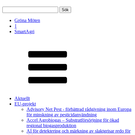
Sök
efter:
Gröna Möten
∣
SmartAgri
Aktuellt
EU-projekt
Advisory Net Pest - förbättrad rådgivning inom Europa
för minskning av pesticidanvändning
Accel Agrobiogas – Substratförsörjning för ökad
regional biogasproduktion
AI för detektering och märkning av slaktgrisar redo för