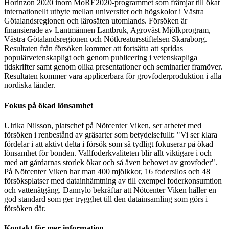
Horinzon 2020 inom MoRE2020-programmet som främjar till ökat
internationellt utbyte mellan universitet och högskolor i Västra
Götalandsregionen och lärosäten utomlands. Försöken är
finansierade av Lantmännen Lantbruk, Agroväst Mjölkprogram,
Västra Götalandsregionen och Nötkreatursstiftelsen Skaraborg.
Resultaten från försöken kommer att fortsätta att spridas
populärvetenskapligt och genom publicering i vetenskapliga
tidskrifter samt genom olika presentationer och seminarier framöver.
Resultaten kommer vara applicerbara för grovfoderproduktion i alla
nordiska länder.
Fokus på ökad lönsamhet
Ulrika Nilsson, platschef på Nötcenter Viken, ser arbetet med
försöken i renbestånd av gräsarter som betydelsefullt: "Vi ser klara
fördelar i att aktivt delta i försök som så tydligt fokuserar på ökad
lönsamhet för bonden. Vallfoderkvaliteten blir allt viktigare i och
med att gårdarnas storlek ökar och så även behovet av grovfoder".
På Nötcenter Viken har man 400 mjölkkor, 16 fodersilos och 48
försöksplatser med datainhämtning av till exempel foderkonsumtion
och vattenåtgång. Dannylo bekräftar att Nötcenter Viken håller en
god standard som ger trygghet till den datainsamling som görs i
försöken där.
Kontakt för mer information