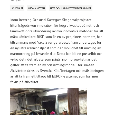
20181012
AGROVÄST
GRÖNA MÖTEN
NÖT- OCH LAMMKÖTTSPROGRAMMET
Inom Interreg Öresund-Kattegatt-Skagerrakprojektet
Efterfrågedriven innovation för högre kvalitet på nöt- och
lammkött görs utvärdering av nya innovativa metoder för att
mäta köttkvalitet. RISE, som är en av projektets partners, har
tillsammans med Växa Sverige arbetat fram underlaget för
en ny ultrascanningstjänst som ger möjlighet till mätning av
marmorering på levande djur. Detta kan bli en pusselbit och
viktig del i det arbete som pågår inom projektet när det
gäller att ta fram en ny prissättningsmodell för slakten.
Aktiviteten drivs av Svenska Köttföretagen och målsättningen
är att ta fram ett tillägg till EUROP-systemet som har mer
fokus på ätkvalitet.