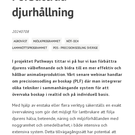
djurhållning
20240708
AGROVÄST
MJÖLKPROGRAMMET
NÖT- OCH
LAMMKÖTTSPROGRAMMET
POS - PRECISIONSODLING SVERIGE
I projektet Pathways tittar vi på hur vi kan förbättra
djurens välbefinnande och bidra till en mer effektiv och
hållbar animalieproduktion. Vårt senare webinar handlar
om precisionsodling av boskap (PLF) där man integrerar
olika tekniker i sammanhängande system för att
övervaka boskap i realtid och på individuell basis.
Med hjälp av enstaka eller flera verktyg säkerställs en exakt
övervakning som gör det möjligt för lantbrukare att följa
djurens hälsa, beteende, näring och miljöförhållanden med
noggrannhet och omedelbarhet, i både intensiva och
extensiva system. Detta tillvägagångssätt har potential att