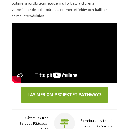
optimera jordbruksmetoderna, förbättra djurens
välbefinnande och bidra till en mer effektiv och hållbar
animalieproduktion.
LÄS MER OM PROJEKTET PATHWAYS
«
Återblick från
Somriga aktiviteter i
Borgeby Fältdagar
projektet DivGrass
»
2024