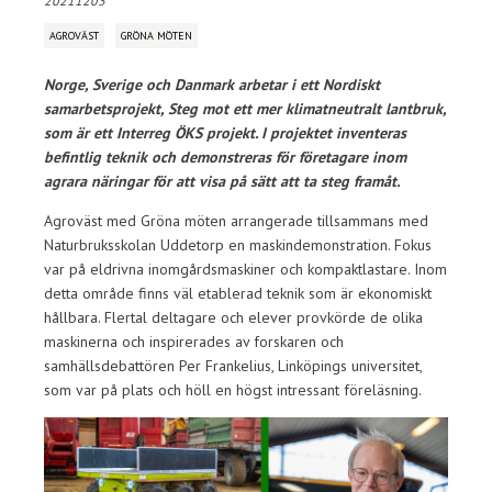
20211203
AGROVÄST
GRÖNA MÖTEN
Norge, Sverige och Danmark arbetar i ett Nordiskt
samarbetsprojekt,
Steg mot ett mer klimatneutralt lantbruk
,
som är ett Interreg ÖKS projekt. I projektet inventeras
befintlig teknik och demonstreras för företagare inom
agrara näringar för att visa på sätt att ta steg framåt.
Agroväst med Gröna möten arrangerade tillsammans med
Naturbruksskolan Uddetorp en maskindemonstration. Fokus
var på eldrivna inomgårdsmaskiner och kompaktlastare. Inom
detta område finns väl etablerad teknik som är ekonomiskt
hållbara. Flertal deltagare och elever provkörde de olika
maskinerna och inspirerades av forskaren och
samhällsdebattören Per Frankelius, Linköpings universitet,
som var på plats och höll en högst intressant föreläsning.