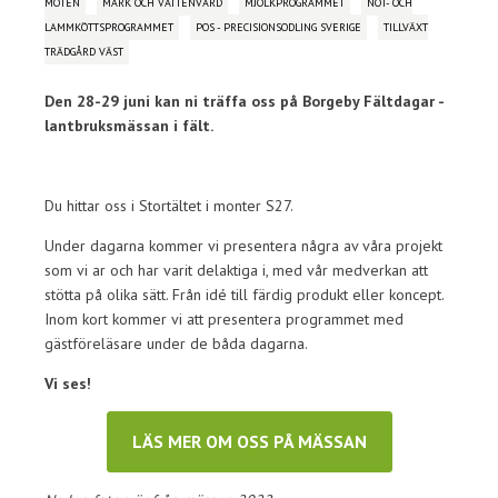
MÖTEN
MARK OCH VATTENVÅRD
MJÖLKPROGRAMMET
NÖT- OCH
LAMMKÖTTSPROGRAMMET
POS - PRECISIONSODLING SVERIGE
TILLVÄXT
TRÄDGÅRD VÄST
Den 28-29 juni kan ni träffa oss på Borgeby Fältdagar -
lantbruksmässan i fält.
Du hittar oss i Stortältet i monter S27.
Under dagarna kommer vi presentera några av våra projekt
som vi ar och har varit delaktiga i, med vår medverkan att
stötta på olika sätt. Från idé till färdig produkt eller koncept.
Inom kort kommer vi att presentera programmet med
gästföreläsare under de båda dagarna.
Vi ses!
LÄS MER OM OSS PÅ MÄSSAN