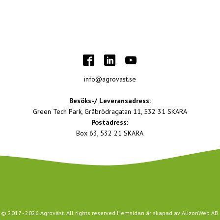
info@agrovast.se
Besöks-/ Leveransadress:
Green Tech Park, Gråbrödragatan 11, 532 31 SKARA
Postadress:
Box 63, 532 21 SKARA
© 2017 -
2026
Agroväst. All rights reserved.
Hemsidan är skapad av
AlizonWeb AB
.