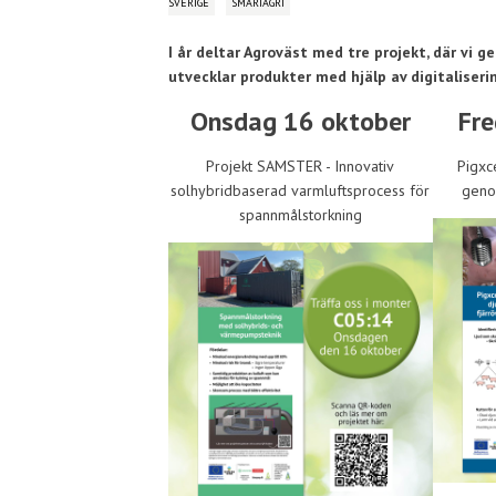
SVERIGE
SMARTAGRI
I år deltar Agroväst med tre projekt, där vi
utvecklar produkter med hjälp av digitaliseri
Onsdag 16 oktober
Fre
Projekt SAMSTER - Innovativ
Pigxc
solhybridbaserad varmluftsprocess för
genom
spannmålstorkning