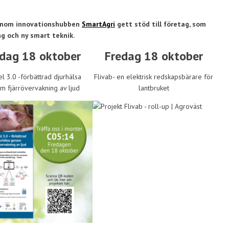
 genom innovationshubben
SmartAgri
gett stöd till företag, som
ng och ny smart teknik.
dag 18 oktober
Fredag 18 oktober
el 3.0 -förbättrad djurhälsa
Flivab- en elektrisk redskapsbärare för
 fjärrövervakning av ljud
lantbruket