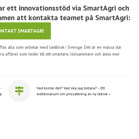
lar ett innovationsstöd via SmartAgri och
ommen att kontakta teamet på SmartAgri:
ONTAKT SMARTAGRI
ffas alla som arbetar med lantbruk i Sverige. Det är en mässa där
öra affärer som leder till ett smartare, lönsammare och ännu mer
 -
Vad kostar det? Vad ska jag betala? – Ett
pp
webbinarium om prissättning av ny teknik
»