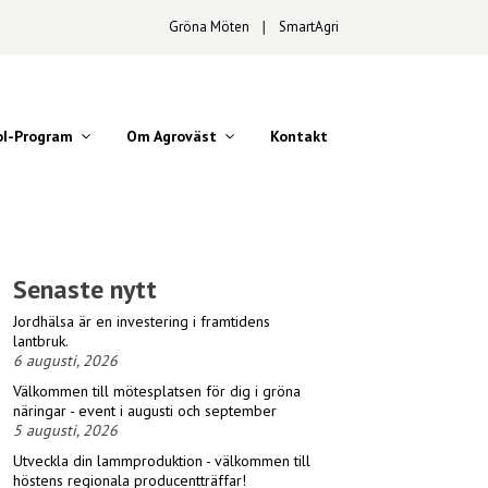
Gröna Möten
∣
SmartAgri
oI-Program
Om Agroväst
Kontakt
Senaste nytt
Jordhälsa är en investering i framtidens
lantbruk.
6 augusti, 2026
Välkommen till mötesplatsen för dig i gröna
näringar - event i augusti och september
5 augusti, 2026
Utveckla din lammproduktion - välkommen till
höstens regionala producentträffar!