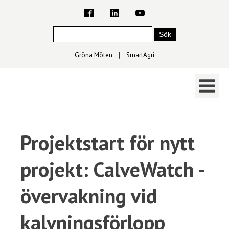
Gröna Möten
∣
SmartAgri
Projektstart för nytt
projekt: CalveWatch -
övervakning vid
kalvningsförlopp