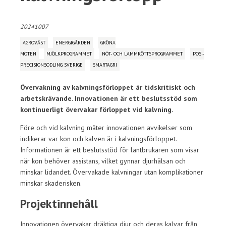
20241007
AGROVÄST
ENERGIGÅRDEN
GRÖNA
MÖTEN
MJÖLKPROGRAMMET
NÖT- OCH LAMMKÖTTSPROGRAMMET
POS -
PRECISIONSODLING SVERIGE
SMARTAGRI
Övervakning av kalvningsförloppet är tidskritiskt och
arbetskrävande. Innovationen är ett beslutsstöd som
kontinuerligt övervakar förloppet vid kalvning.
Före och vid kalvning mäter innovationen avvikelser som
indikerar var kon och kalven är i kalvningsförloppet.
Informationen är ett beslutsstöd för lantbrukaren som visar
när kon behöver assistans, vilket gynnar djurhälsan och
minskar lidandet. Övervakade kalvningar utan komplikationer
minskar skaderisken.
Projektinnehåll
Innovationen övervakar dräktiga djur och deras kalvar från