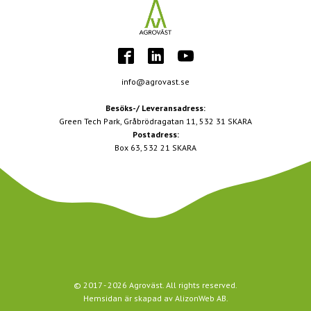
info@agrovast.se
Besöks-/ Leveransadress:
Green Tech Park, Gråbrödragatan 11, 532 31 SKARA
Postadress:
Box 63, 532 21 SKARA
© 2017 -
2026
Agroväst. All rights reserved.
Hemsidan är skapad av
AlizonWeb AB
.