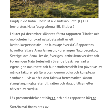
Ungdjur vid höbal i höstlikt älvlandskap Foto: (C) Ola
Jennersten, Naturfotograferna, IBL Bildbyrå
I slutet på december släpptes första rapporten ”Hinder och
möjligheter för ökad naturbetesdrift ur ett
lantbrukarperspektiv – en kunskapsöversikt”. Rapportens
huvudförfattare Anna Jamieson, Föreningen Naturbeteskött i
Sverige, och Anna Hessle, Sveriges lantbruksuniversitet och
Föreningen Naturbeteskött i Sverige beskriver vad är
egentligen naturbete och hur naturbetesdrift kan påverkas av
många faktorer på flera plan genom olika och komplexa
samband – vissa nära den faktiska betesmarken såsom
stängsling, möjligheter till vatten och daglig tillsyn eller
närvaro av rovdjur.
Läs pressmeddelandet här
>>>
och hela rapporten här
>>>
SustAinimal finansieras av: