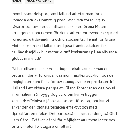
MÖTEN
MJÖLKPROGRAMMET
Inom Livsmedelsprogram Halland arbetar man för att
utveckla och öka befintlig produktion och förädling av
råvaror och livsmedel. Tillsammans med Gröna Möten
arrangeras inom ramen för detta arbete ett evenemang med
föredrag, gårdsvandring och dialogsamtal. Temat för Gröna
Mötens premiär i Halland är: Ljusa framtidsutsikter för
halländsk mjölk - hur möter vi tuff konkurrens på en växande
global marknad?
"Vi har tillsammans med näringen lokalt satt samman ett
program där vi fördjupar oss inom mjölkproduktion och de
möjligheter som finns för avsättning av mejeriprodukter från
Halland i ett vidare perspektiv. Bland föredragen ges också
information från byggrådgivare om hur vi bygger
kostnadseffektiva mjölkkostallar och föredrag om hur vi
använder den digitala tekniken effektivt och med
djurvälfärden i fokus. Det blir också en rundvandring på Olof
Lars Gård i Tvååker där vi får möjlighet att utbyta idéer och
erfarenheter företagare emellan".