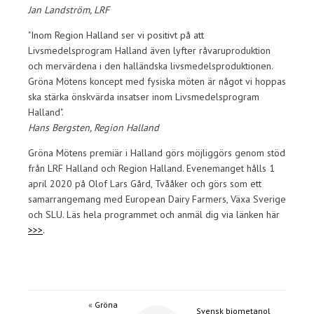
Jan Landström, LRF
"Inom Region Halland ser vi positivt på att
Livsmedelsprogram Halland även lyfter råvaruproduktion
och mervärdena i den halländska livsmedelsproduktionen.
Gröna Mötens koncept med fysiska möten är något vi hoppas
ska stärka önskvärda insatser inom Livsmedelsprogram
Halland".
Hans Bergsten, Region Halland
Gröna Mötens premiär i Halland görs möjliggörs genom stöd
från LRF Halland och Region Halland. Evenemanget hålls 1
april 2020 på Olof Lars Gård, Tvååker och görs som ett
samarrangemang med European Dairy Farmers, Växa Sverige
och SLU. Läs hela programmet och anmäl dig via länken här
>>>
.
«
Gröna
Svensk biometanol