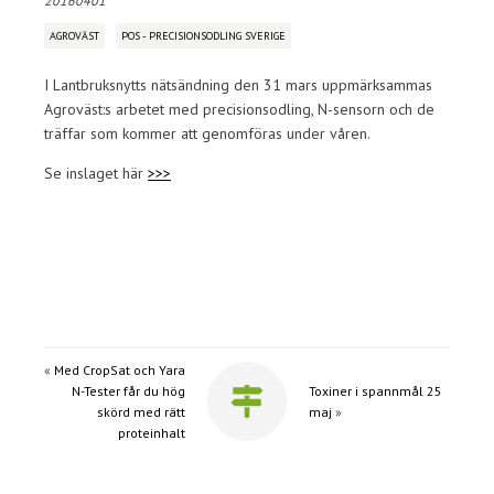
20160401
AGROVÄST
POS - PRECISIONSODLING SVERIGE
I Lantbruksnytts nätsändning den 31 mars uppmärksammas
Agroväst:s arbetet med precisionsodling, N-sensorn och de
träffar som kommer att genomföras under våren.
Se inslaget här
>>>
«
Med CropSat och Yara
N-Tester får du hög
Toxiner i spannmål 25
skörd med rätt
maj
»
proteinhalt