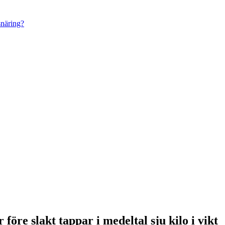
snäring?
 före slakt tappar i medeltal sju kilo i vikt