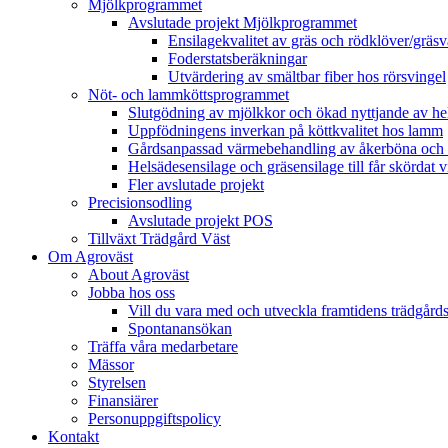
Mjölkprogrammet
Avslutade projekt Mjölkprogrammet
Ensilagekvalitet av gräs och rödklöver/gräsv
Foderstatsberäkningar
Utvärdering av smältbar fiber hos rörsvingel
Nöt- och lammköttsprogrammet
Slutgödning av mjölkkor och ökad nyttjande av hela
Uppfödningens inverkan på köttkvalitet hos lamm
Gårdsanpassad värmebehandling av åkerböna och 
Helsädesensilage och gräsensilage till får skördat 
Fler avslutade projekt
Precisionsodling
Avslutade projekt POS
Tillväxt Trädgård Väst
Om Agroväst
About Agroväst
Jobba hos oss
Vill du vara med och utveckla framtidens trädgård
Spontanansökan
Träffa våra medarbetare
Mässor
Styrelsen
Finansiärer
Personuppgiftspolicy
Kontakt