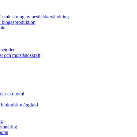
för minskning av pesticidanvändning
l biogasproduktion
akt
metoder
et och motståndskraft
kulär ekonomi
 biologisk mångfald
ng
ammnäring
nomi