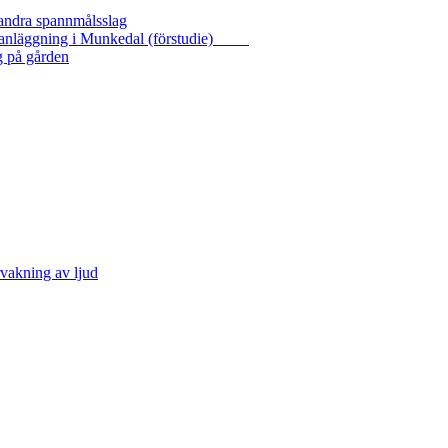
 andra spannmålsslag
gasanläggning i Munkedal (förstudie)
g på gården
vakning av ljud