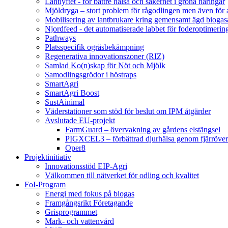
Lantlyftet - för bättre hälsa och säkerhet i gröna näringar
Mjöldryga – stort problem för rågodlingen men även för
Mobilisering av lantbrukare kring gemensamt ägd bio
Njordfeed - det automatiserade labbet för foderoptimerin
Pathways
Platsspecifik ogräsbekämpning
Regenerativa innovationszoner (RIZ)
Samlad Ko(n)skap för Nöt och Mjölk
Samodlingsgrödor i höstraps
SmartAgri
SmartAgri Boost
SustAinimal
Väderstationer som stöd för beslut om IPM åtgärder
Avslutade EU-projekt
FarmGuard – övervakning av gårdens elstängsel
PIGXCEL3 – förbättrad djurhälsa genom fjärröver
Oper8
Projektinitiativ
Innovationsstöd EIP-Agri
Välkommen till nätverket för odling och kvalitet
FoI-Program
Energi med fokus på biogas
Framgångsrikt Företagande
Grisprogrammet
Mark- och vattenvård