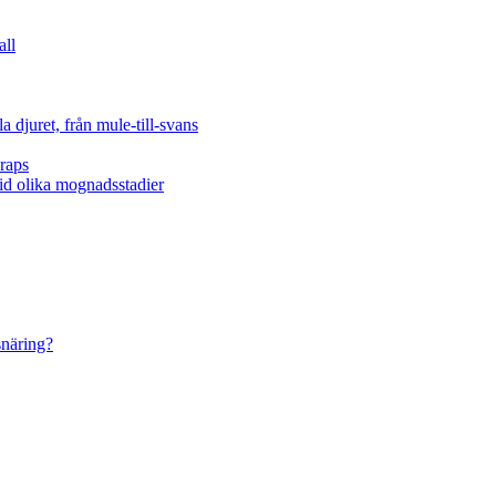
all
 djuret, från mule-till-svans
raps
vid olika mognadsstadier
snäring?