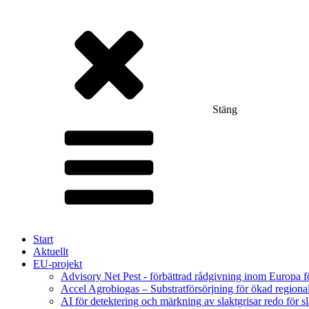
Stäng
Start
Aktuellt
EU-projekt
Advisory Net Pest - förbättrad rådgivning inom Europa 
Accel Agrobiogas – Substratförsörjning för ökad regiona
AI för detektering och märkning av slaktgrisar redo för sl