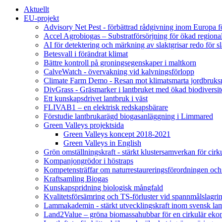
Aktuellt
EU-projekt
Advisory Net Pest - förbättrad rådgivning inom Europa 
Accel Agrobiogas – Substratförsörjning för ökad regiona
AI för detektering och märkning av slaktgrisar redo för sl
Betesvall i förändrat klimat
Bättre kontroll på groningsegenskaper i maltkorn
CalveWatch - övervakning vid kalvningsförlopp
Climate Farm Demo - Resan mot klimatsmarta jordbruks
DivGrass - Gräsmarker i lantbruket med ökad biodiversit
Ett kunskapsdrivet lantbruk i väst
FLIVAB1 – en elektrisk redskapsbärare
Förstudie lantbrukarägd biogasanläggning i Limmared
Green Valleys projektsida
Green Valleys koncept 2018-2021
Green Valleys in English
Grön omställningskraft - stärkt klustersamverkan för cir
Kompanjongrödor i höstraps
Kompetensträffar om naturrestaureringsförordningen och
Kraftsamling Biogas
Kunskapspridning biologisk mångfald
Kvalitetsförsämring och TS-förluster vid spannmålslagri
Lammakademin - stärkt utvecklingskraft inom svensk l
Land2Value – gröna biomassahubbar för en cirkulär eko