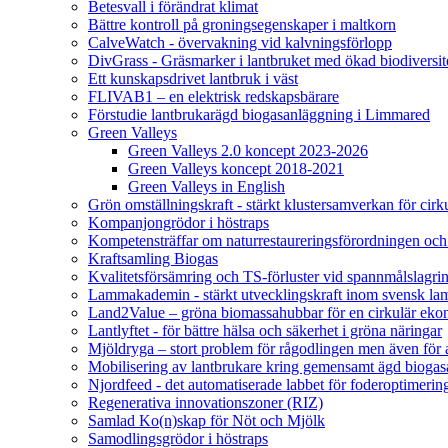
Betesvall i förändrat klimat
Bättre kontroll på groningsegenskaper i maltkorn
CalveWatch - övervakning vid kalvningsförlopp
DivGrass - Gräsmarker i lantbruket med ökad biodiversit
Ett kunskapsdrivet lantbruk i väst
FLIVAB1 – en elektrisk redskapsbärare
Förstudie lantbrukarägd biogasanläggning i Limmared
Green Valleys
Green Valleys 2.0 koncept 2023-2026
Green Valleys koncept 2018-2021
Green Valleys in English
Grön omställningskraft - stärkt klustersamverkan för cir
Kompanjongrödor i höstraps
Kompetensträffar om naturrestaureringsförordningen och
Kraftsamling Biogas
Kvalitetsförsämring och TS-förluster vid spannmålslagri
Lammakademin - stärkt utvecklingskraft inom svensk l
Land2Value – gröna biomassahubbar för en cirkulär eko
Lantlyftet - för bättre hälsa och säkerhet i gröna näringar
Mjöldryga – stort problem för rågodlingen men även för
Mobilisering av lantbrukare kring gemensamt ägd bio
Njordfeed - det automatiserade labbet för foderoptimerin
Regenerativa innovationszoner (RIZ)
Samlad Ko(n)skap för Nöt och Mjölk
Samodlingsgrödor i höstraps