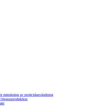
för minskning av pesticidanvändning
l biogasproduktion
akt