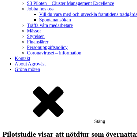
S3 Piloten – Cluster Management Excellence
Jobba hos oss
Vill du vara med och utveckla framtidens trädgård
Spontanansökan
Träffa våra medarbetare
Mässor
Styrelsen
Finansiärer
Personuppgiftspolicy
Coronaviruset – information
Kontakt
About Agroväst
Gröna möten
Stäng
Pilotstudie visar att nötdjur som övernattar