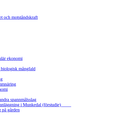
et och motståndskraft
kulär ekonomi
 biologisk mångfald
ng
ammnäring
nomi
 andra spannmålsslag
gasanläggning i Munkedal (förstudie)
g på gården