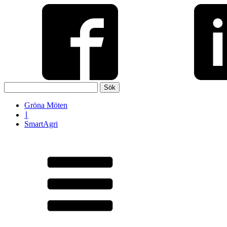
Sök
efter:
Gröna Möten
∣
SmartAgri