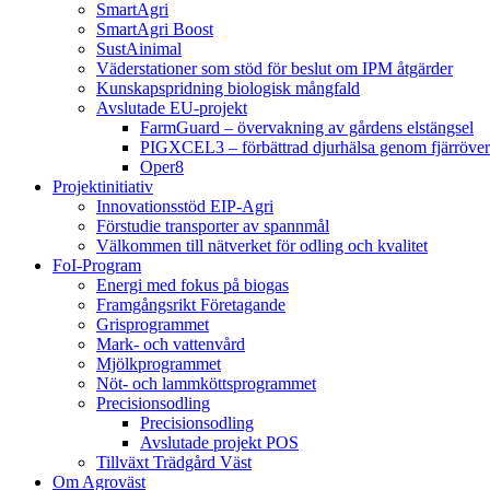
SmartAgri
SmartAgri Boost
SustAinimal
Väderstationer som stöd för beslut om IPM åtgärder
Kunskapspridning biologisk mångfald
Avslutade EU-projekt
FarmGuard – övervakning av gårdens elstängsel
PIGXCEL3 – förbättrad djurhälsa genom fjärröver
Oper8
Projektinitiativ
Innovationsstöd EIP-Agri
Förstudie transporter av spannmål
Välkommen till nätverket för odling och kvalitet
FoI-Program
Energi med fokus på biogas
Framgångsrikt Företagande
Grisprogrammet
Mark- och vattenvård
Mjölkprogrammet
Nöt- och lammköttsprogrammet
Precisionsodling
Precisionsodling
Avslutade projekt POS
Tillväxt Trädgård Väst
Om Agroväst