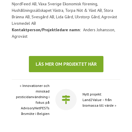
NjordFeed AB, Växa Sverige Ekonomisk förening,
Hushållningssällskapet Västra, Torpa Nöt & Växt AB, Stora
Bränna AB, Svesgård AB, Lida Gård, Ulvstorp Gård, Agroväst
Livsmedel AB
Kontaktperson/Projektledare namn:
Anders Johansson,
Agroväst
LÄS MER OM PROJEKTET HÄR
«
Innovationer och
minskad
Nytt projekt:
pesticidanvändning i
Land2Value – från
fokus på
biomassa till värde
»
AdvisoryNetPESTs
årsmöte i Belgien