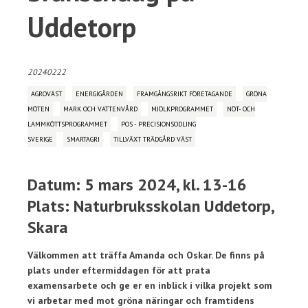
Uddetorp
20240222
AGROVÄST
ENERGIGÅRDEN
FRAMGÅNGSRIKT FÖRETAGANDE
GRÖNA
MÖTEN
MARK OCH VATTENVÅRD
MJÖLKPROGRAMMET
NÖT- OCH
LAMMKÖTTSPROGRAMMET
POS - PRECISIONSODLING
SVERIGE
SMARTAGRI
TILLVÄXT TRÄDGÅRD VÄST
Datum: 5 mars 2024, kl. 13-16
Plats: Naturbruksskolan Uddetorp,
Skara
Välkommen att träffa Amanda och Oskar. De finns på
plats under eftermiddagen för att prata
examensarbete och ge er en inblick i vilka projekt som
vi arbetar med mot gröna näringar och framtidens