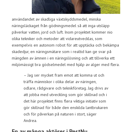
användandet av skadliga växtskyddsmedel, minska
näringsläckaget från gödningsmedel så att inga utsläpp
påverkar vatten, jord och luft. Inom projektet kommer nio
olika tekniker och metoder att vidareutvecklas, som
exempelvis en autonom robot för att upptäcka och bekämpa
skadedjur, en näringsmätare som i realtid kan ge svar på
mängden av ämnen i en näringslösning och att tillverka ett
miljömässigt bra gödselmedel med hjälp av alger med flera.
– Jag ser mycket fram emot att komma ut och
träffa människor i olika delar av näringen,
odlare, rådgivare och teknikföretag. Jag drivs av
att jobba med utveckling som gör skillnad och i
det här projektet finns flera viktiga initiativ som
gör skillnad för både den enskilda lantbrukaren
och för påverkan på naturen i stort, säger
Andrea.
En av många aktörer i PestNu