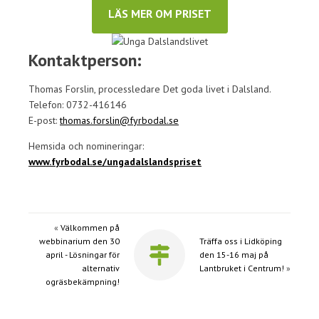
LÄS MER OM PRISET
Kontaktperson:
Thomas Forslin, processledare Det goda livet i Dalsland.
Telefon: 0732-416146
E-post:
thomas.forslin@fyrbodal.se
Hemsida och nomineringar:
www.fyrbodal.se/ungadalslandspriset
«
Välkommen på
webbinarium den 30
Träffa oss i Lidköping
april - Lösningar för
den 15-16 maj på
alternativ
Lantbruket i Centrum!
»
ogräsbekämpning!