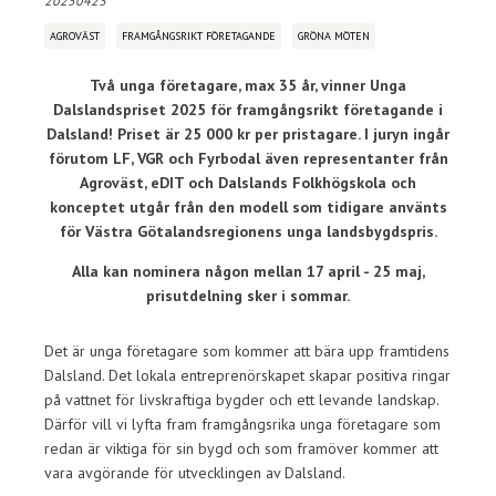
20250423
AGROVÄST
FRAMGÅNGSRIKT FÖRETAGANDE
GRÖNA MÖTEN
Två unga företagare, max 35 år, vinner Unga
Dalslandspriset 2025 för framgångsrikt företagande i
Dalsland! Priset är 25 000 kr per pristagare. I juryn ingår
förutom LF, VGR och Fyrbodal även representanter från
Agroväst, eDIT och Dalslands Folkhögskola och
konceptet utgår från den modell som tidigare använts
för Västra Götalandsregionens unga landsbygdspris.
Alla kan nominera någon mellan 17 april - 25 maj,
prisutdelning sker i sommar.
Det är unga företagare som kommer att bära upp framtidens
Dalsland. Det lokala entreprenörskapet skapar positiva ringar
på vattnet för livskraftiga bygder och ett levande landskap.
Därför vill vi lyfta fram framgångsrika unga företagare som
redan är viktiga för sin bygd och som framöver kommer att
vara avgörande för utvecklingen av Dalsland.