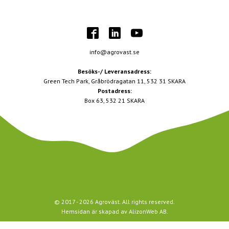
info@agrovast.se
Besöks-/ Leveransadress:
Green Tech Park, Gråbrödragatan 11, 532 31 SKARA
Postadress:
Box 63, 532 21 SKARA
© 2017 -
2026
Agroväst. All rights reserved.
Hemsidan är skapad av
AlizonWeb AB
.