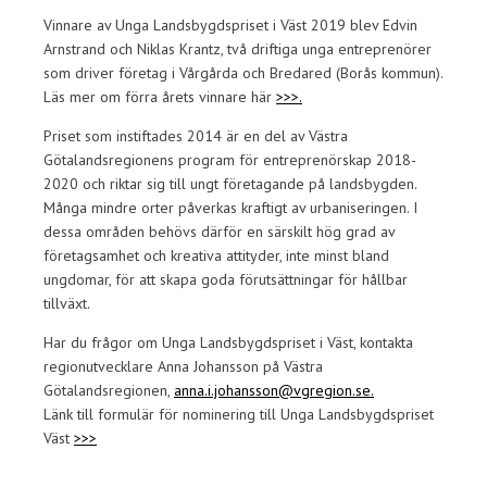
Vinnare av Unga Landsbygdspriset i Väst 2019 blev Edvin
Arnstrand och Niklas Krantz, två driftiga unga entreprenörer
som driver företag i Vårgårda och Bredared (Borås kommun).
Läs mer om förra årets vinnare här
>>>.
Priset som instiftades 2014 är en del av Västra
Götalandsregionens program för entreprenörskap 2018-
2020 och riktar sig till ungt företagande på landsbygden.
Många mindre orter påverkas kraftigt av urbaniseringen. I
dessa områden behövs därför en särskilt hög grad av
företagsamhet och kreativa attityder, inte minst bland
ungdomar, för att skapa goda förutsättningar för hållbar
tillväxt.
Har du frågor om Unga Landsbygdspriset i Väst, kontakta
regionutvecklare Anna Johansson på Västra
Götalandsregionen,
anna.i.johansson@vgregion.se.
Länk till formulär för nominering till Unga Landsbygdspriset
Väst
>>>