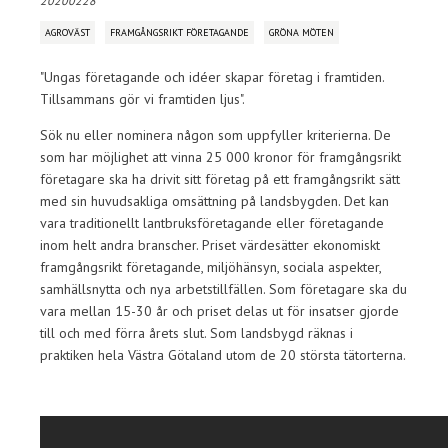
20200228
AGROVÄST
FRAMGÅNGSRIKT FÖRETAGANDE
GRÖNA MÖTEN
"Ungas företagande och idéer skapar företag i framtiden.
Tillsammans gör vi framtiden ljus".
Sök nu eller nominera någon som uppfyller kriterierna. De
som har möjlighet att vinna 25 000 kronor för framgångsrikt
företagare ska ha drivit sitt företag på ett framgångsrikt sätt
med sin huvudsakliga omsättning på landsbygden. Det kan
vara traditionellt lantbruksföretagande eller företagande
inom helt andra branscher. Priset värdesätter ekonomiskt
framgångsrikt företagande, miljöhänsyn, sociala aspekter,
samhällsnytta och nya arbetstillfällen. Som företagare ska du
vara mellan 15-30 år och priset delas ut för insatser gjorde
till och med förra årets slut. Som landsbygd räknas i
praktiken hela Västra Götaland utom de 20 största tätorterna.