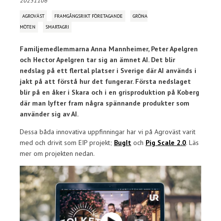
20251106
AGROVÄST
FRAMGÅNGSRIKT FÖRETAGANDE
GRÖNA
MÖTEN
SMARTAGRI
Familjemedlemmarna Anna Mannheimer, Peter Apelgren
och Hector Apelgren tar sig an ämnet AI. Det blir
nedslag på ett flertal platser i Sverige där AI används i
jakt på att förstå hur det fungerar. Första nedslaget
blir på en åker i Skara och i en grisproduktion på Koberg
där man lyfter fram några spännande produkter som
använder sig av AI.
Dessa båda innovativa uppfinningar har vi på Agroväst varit
med och drivit som EIP projekt;
BugIt
och
Pig Scale 2.0
. Läs
mer om projekten nedan.