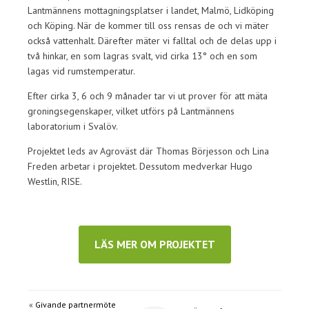
Lantmännens mottagningsplatser i landet, Malmö, Lidköping
och Köping. När de kommer till oss rensas de och vi mäter
också vattenhalt. Därefter mäter vi falltal och de delas upp i
två hinkar, en som lagras svalt, vid cirka 13° och en som
lagas vid rumstemperatur.
Efter cirka 3, 6 och 9 månader tar vi ut prover för att mäta
groningsegenskaper, vilket utförs på Lantmännens
laboratorium i Svalöv.
Projektet leds av Agroväst där Thomas Börjesson och Lina
Freden arbetar i projektet. Dessutom medverkar Hugo
Westlin, RISE.
Förb
Thomas Börjesson och Hugo Westlin
LÄS MER OM PROJEKTET
«
Givande partnermöte