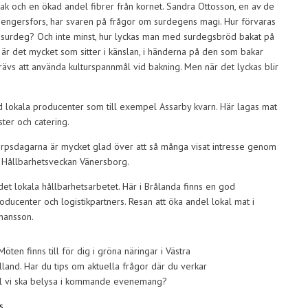
 och en ökad andel fibrer från kornet. Sandra Ottosson, en av de
Fengersfors, har svaren på frågor om surdegens magi. Hur förvaras
s surdeg? Och inte minst, hur lyckas man med surdegsbröd bakat på
är det mycket som sitter i känslan, i händerna på den som bakar
rävs att använda kulturspannmål vid bakning. Men när det lyckas blir
 lokala producenter som till exempel Assarby kvarn. Här lagas mat
ster och catering.
orpsdagarna är mycket glad över att så många visat intresse genom
 Hållbarhetsveckan Vänersborg.
 i det lokala hållbarhetsarbetet. Här i Brålanda finns en god
roducenter och logistikpartners. Resan att öka andel lokal mat i
ohansson.
ten finns till för dig i gröna näringar i Västra
land. Har du tips om aktuella frågor där du verkar
ill vi ska belysa i kommande evenemang?
s.