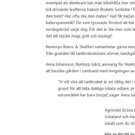
exempel en stenkvarn kan man bibehålla mer smak
två drivande krafterna bakom Brukets Godaste i 
den bäst? Hur ofta ska den matas? Vad får kalla
kulturspannmål? De som lyssnade förstod att här 
surdegsbröd varje dag. För det är lite mer som k
det ett stycke magi, gott och mustigt!
Nuntorps Bistro & Skafferi samarbetar gärna med
från grunden till lantbruksskolans elever, lunchgä
Anna Johansson, Nuntorp Gård, ansvarig för Nunt
att besöka gården i samband med invigningen av
"Vi vill visa att lantbruket är en viktig del
grund för att hitta duktiga lokala odlare, p
närområdet har bara börjat", säger Anna J
Agroväst Gröna Mö
Götaland och Hal
lokalt som du v
Hör av dig till os