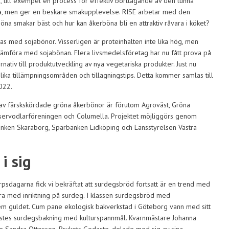
, till exempel en process för effektiv borttagande av den tunna
äta, men ger en beskare smakupplevelse. RISE arbetar med den
 böna smakar bäst och hur kan åkerböna bli en attraktiv råvara i köket?
s med sojabönor. Visserligen är proteinhalten inte lika hög, men
t jämföra med sojabönan. Flera livsmedelsföretag har nu fått prova på
ernativ till produktutveckling av nya vegetariska produkter. Just nu
ika tillämpningsområden och tillagningstips. Detta kommer samlas till
022.
 av färskskördade gröna åkerbönor är förutom Agroväst, Gröna
onservodlarföreningen och Columella. Projektet möjliggörs genom
nken Skaraborg, Sparbanken Lidköping och Länsstyrelsen Västra
i sig
rpsdagarna fick vi bekräftat att surdegsbröd fortsatt är en trend med
yra med inriktning på surdeg. I klassen surdegsbröd med
em guldet. Cum pane ekologisk bakverkstad i Göteborg vann med sitt
ystes surdegsbakning med kulturspannmål. Kvarnmästare Johanna