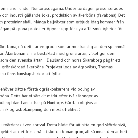
seminarier under Nuntorpsdagarna. Under lördagen presenterades
och industri gällande lokal produktion av åkerböna (favaböna). Det
ch proteininnehåll. Många baljväxter som erbjuds idag kommer från
rågan på gröna proteiner öppnar upp för nya affärsmöjligheter för
 åkerböna, då detta är en gröda som är mer känslig än den spannmål
ar. Åkerbönan är närbesläktad med gröna ärter, vilket gör dem
 som den svenska ärtan. I Dalsland och norra Skaraborg pågår ett
ad grönskördad åkerböna. Projektet leds av Agrovästs, Thomas
u finns kunskapsluckor att fylla:
behöver bättre förstå ogräskonkurrens vid odling av
böna. Detta har vi särskilt märkt efter två säsonger av
odling bland annat här på Nuntorps Gård. Troligtvis är
nisk ogräsbekämpning den mest effektiva".
utvärderas även sortval. Detta både för att hitta en god skördenivå,
rojektet är det fokus på att skörda bönan grön, alltså innan den är helt