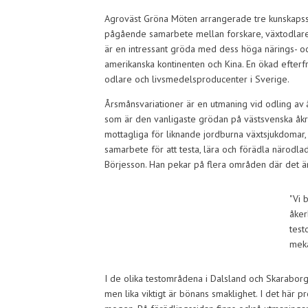
Agroväst Gröna Möten arrangerade tre kunskaps
pågående samarbete mellan forskare, växtodlare 
är en intressant gröda med dess höga närings- o
amerikanska kontinenten och Kina. En ökad efterf
odlare och livsmedelsproducenter i Sverige.
Årsmånsvariationer är en utmaning vid odling av
som är den vanligaste grödan på västsvenska åkr
mottagliga för liknande jordburna växtsjukdomar,
samarbete för att testa, lära och förädla närodl
Börjesson. Han pekar på flera områden där det änn
"Vi 
åker
test
meka
I de olika testområdena i Dalsland och Skaraborg 
men lika viktigt är bönans smaklighet. I det här p