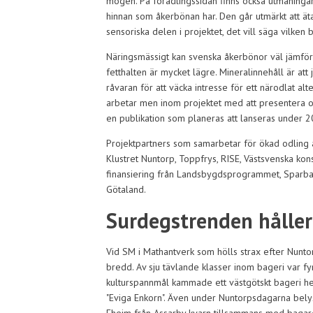
mogen. På förädlingssidan finns också utmaningar
hinnan som åkerbönan har. Den går utmärkt att 
sensoriska delen i projektet, det vill säga vilken
Näringsmässigt kan svenska åkerbönor väl jämföra
fetthalten är mycket lägre. Mineralinnehåll är at
råvaran för att väcka intresse för ett närodlat alt
arbetar men inom projektet med att presentera ol
en publikation som planeras att lanseras under 2
Projektpartners som samarbetar för ökad odling
Klustret Nuntorp, Toppfrys, RISE, Västsvenska k
finansiering från Landsbygdsprogrammet, Sparba
Götaland.
Surdegstrenden håller 
Vid SM i Mathantverk som hölls strax efter Nunto
bredd. Av sju tävlande klasser inom bageri var f
kulturspannmål kammade ett västgötskt bageri h
"Eviga Enkorn". Även under Nuntorpsdagarna bel