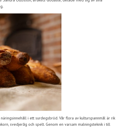
 Sandra Ottosson, Brukets Godaste, delade med sig av sina
g.
äringsinnehåll i ett surdegsbröd. Vår flora av kulturspannmål är rik
nkorn, svedjeråg och spelt. Genom en varsam malningsteknik i till