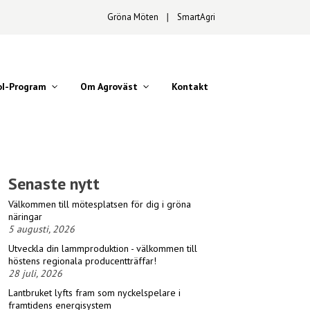
Gröna Möten
∣
SmartAgri
oI-Program
Om Agroväst
Kontakt
Senaste nytt
Välkommen till mötesplatsen för dig i gröna
näringar
5 augusti, 2026
Utveckla din lammproduktion - välkommen till
höstens regionala producentträffar!
28 juli, 2026
Lantbruket lyfts fram som nyckelspelare i
framtidens energisystem