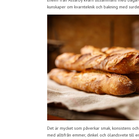
Eheim från Assarby kvarn tillsammans med bagare
kunskaper om kvarnteknik och bakning med surde
Det är mycket som påverkar smak, konsistens och n
med alltifrån emmer, dinkel och ölandsvete till e