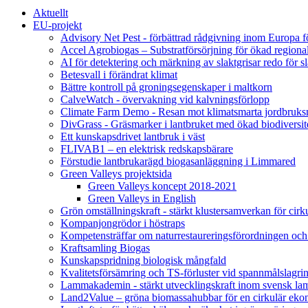
Aktuellt
EU-projekt
Advisory Net Pest - förbättrad rådgivning inom Europa 
Accel Agrobiogas – Substratförsörjning för ökad regiona
AI för detektering och märkning av slaktgrisar redo för sl
Betesvall i förändrat klimat
Bättre kontroll på groningsegenskaper i maltkorn
CalveWatch - övervakning vid kalvningsförlopp
Climate Farm Demo - Resan mot klimatsmarta jordbruks
DivGrass - Gräsmarker i lantbruket med ökad biodiversit
Ett kunskapsdrivet lantbruk i väst
FLIVAB1 – en elektrisk redskapsbärare
Förstudie lantbrukarägd biogasanläggning i Limmared
Green Valleys projektsida
Green Valleys koncept 2018-2021
Green Valleys in English
Grön omställningskraft - stärkt klustersamverkan för cir
Kompanjongrödor i höstraps
Kompetensträffar om naturrestaureringsförordningen och
Kraftsamling Biogas
Kunskapspridning biologisk mångfald
Kvalitetsförsämring och TS-förluster vid spannmålslagri
Lammakademin - stärkt utvecklingskraft inom svensk l
Land2Value – gröna biomassahubbar för en cirkulär eko