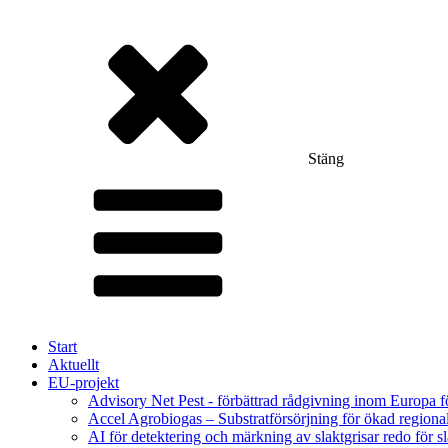
Stäng
Start
Aktuellt
EU-projekt
Advisory Net Pest - förbättrad rådgivning inom Europa 
Accel Agrobiogas – Substratförsörjning för ökad regiona
AI för detektering och märkning av slaktgrisar redo för sl