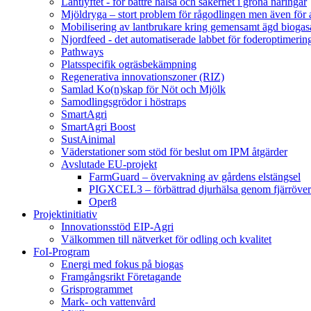
Lantlyftet - för bättre hälsa och säkerhet i gröna näringar
Mjöldryga – stort problem för rågodlingen men även för
Mobilisering av lantbrukare kring gemensamt ägd bio
Njordfeed - det automatiserade labbet för foderoptimerin
Pathways
Platsspecifik ogräsbekämpning
Regenerativa innovationszoner (RIZ)
Samlad Ko(n)skap för Nöt och Mjölk
Samodlingsgrödor i höstraps
SmartAgri
SmartAgri Boost
SustAinimal
Väderstationer som stöd för beslut om IPM åtgärder
Avslutade EU-projekt
FarmGuard – övervakning av gårdens elstängsel
PIGXCEL3 – förbättrad djurhälsa genom fjärröver
Oper8
Projektinitiativ
Innovationsstöd EIP-Agri
Välkommen till nätverket för odling och kvalitet
FoI-Program
Energi med fokus på biogas
Framgångsrikt Företagande
Grisprogrammet
Mark- och vattenvård