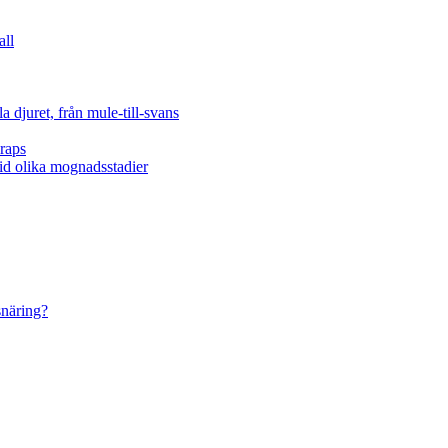
all
 djuret, från mule-till-svans
raps
vid olika mognadsstadier
snäring?