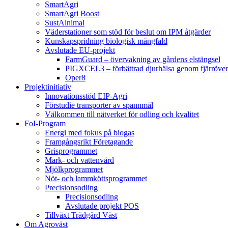
SmartAgri
SmartAgri Boost
SustAinimal
Väderstationer som stöd för beslut om IPM åtgärder
Kunskapspridning biologisk mångfald
Avslutade EU-projekt
FarmGuard – övervakning av gårdens elstängsel
PIGXCEL3 – förbättrad djurhälsa genom fjärröver
Oper8
Projektinitiativ
Innovationsstöd EIP-Agri
Förstudie transporter av spannmål
Välkommen till nätverket för odling och kvalitet
FoI-Program
Energi med fokus på biogas
Framgångsrikt Företagande
Grisprogrammet
Mark- och vattenvård
Mjölkprogrammet
Nöt- och lammköttsprogrammet
Precisionsodling
Precisionsodling
Avslutade projekt POS
Tillväxt Trädgård Väst
Om Agroväst