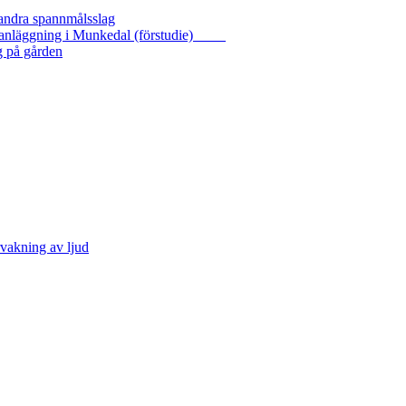
 andra spannmålsslag
gasanläggning i Munkedal (förstudie)
g på gården
vakning av ljud