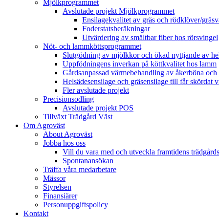
Mjölkprogrammet
Avslutade projekt Mjölkprogrammet
Ensilagekvalitet av gräs och rödklöver/gräsv
Foderstatsberäkningar
Utvärdering av smältbar fiber hos rörsvingel
Nöt- och lammköttsprogrammet
Slutgödning av mjölkkor och ökad nyttjande av hela
Uppfödningens inverkan på köttkvalitet hos lamm
Gårdsanpassad värmebehandling av åkerböna och 
Helsädesensilage och gräsensilage till får skördat 
Fler avslutade projekt
Precisionsodling
Avslutade projekt POS
Tillväxt Trädgård Väst
Om Agroväst
About Agroväst
Jobba hos oss
Vill du vara med och utveckla framtidens trädgård
Spontanansökan
Träffa våra medarbetare
Mässor
Styrelsen
Finansiärer
Personuppgiftspolicy
Kontakt