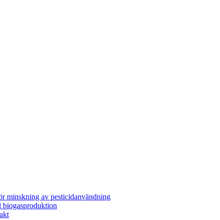
för minskning av pesticidanvändning
l biogasproduktion
akt