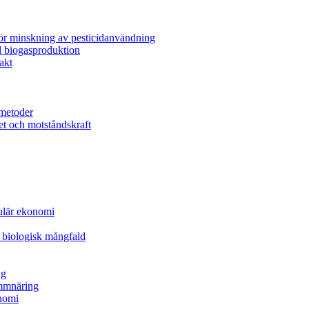
för minskning av pesticidanvändning
l biogasproduktion
akt
metoder
et och motståndskraft
kulär ekonomi
 biologisk mångfald
ng
ammnäring
nomi