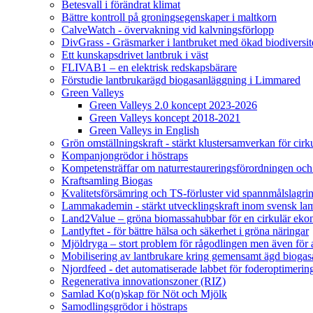
Betesvall i förändrat klimat
Bättre kontroll på groningsegenskaper i maltkorn
CalveWatch - övervakning vid kalvningsförlopp
DivGrass - Gräsmarker i lantbruket med ökad biodiversit
Ett kunskapsdrivet lantbruk i väst
FLIVAB1 – en elektrisk redskapsbärare
Förstudie lantbrukarägd biogasanläggning i Limmared
Green Valleys
Green Valleys 2.0 koncept 2023-2026
Green Valleys koncept 2018-2021
Green Valleys in English
Grön omställningskraft - stärkt klustersamverkan för cir
Kompanjongrödor i höstraps
Kompetensträffar om naturrestaureringsförordningen och
Kraftsamling Biogas
Kvalitetsförsämring och TS-förluster vid spannmålslagri
Lammakademin - stärkt utvecklingskraft inom svensk l
Land2Value – gröna biomassahubbar för en cirkulär eko
Lantlyftet - för bättre hälsa och säkerhet i gröna näringar
Mjöldryga – stort problem för rågodlingen men även för
Mobilisering av lantbrukare kring gemensamt ägd bio
Njordfeed - det automatiserade labbet för foderoptimerin
Regenerativa innovationszoner (RIZ)
Samlad Ko(n)skap för Nöt och Mjölk
Samodlingsgrödor i höstraps