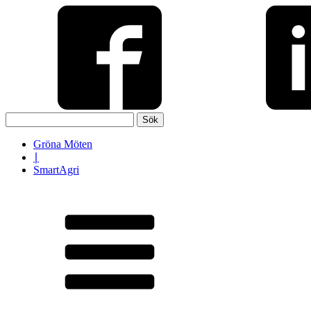
Sök
efter:
Gröna Möten
∣
SmartAgri