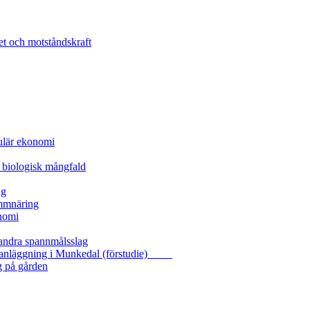
et och motståndskraft
kulär ekonomi
 biologisk mångfald
ng
ammnäring
nomi
 andra spannmålsslag
gasanläggning i Munkedal (förstudie)
g på gården