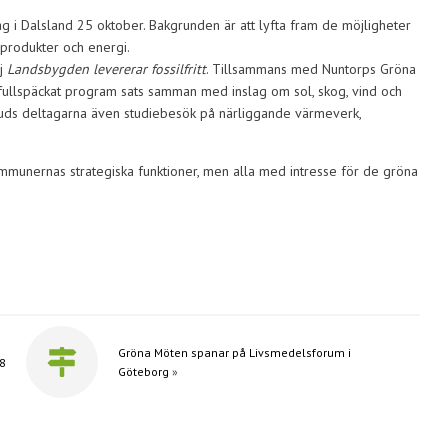
 i Dalsland 25 oktober. Bakgrunden är att lyfta fram de möjligheter
 produkter och energi.
nj
Landsbygden levererar fossilfritt
. Tillsammans med Nuntorps Gröna
 fullspäckat program sats samman med inslag om sol, skog, vind och
juds deltagarna även studiebesök på närliggande värmeverk,
kommunernas strategiska funktioner, men alla med intresse för de gröna
Gröna Möten spanar på Livsmedelsforum i
18
Göteborg
»