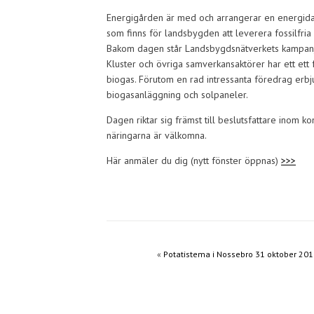
Energigården är med och arrangerar en energidag
som finns för landsbygden att leverera fossilfria
Bakom dagen står Landsbygdsnätverkets kampa
Kluster och övriga samverkansaktörer har ett ett
biogas. Förutom en rad intressanta föredrag erb
biogasanläggning och solpaneler.
Dagen riktar sig främst till beslutsfattare inom 
näringarna är välkomna.
Här anmäler du dig (nytt fönster öppnas)
>>>
«
Potatistema i Nossebro 31 oktober 20