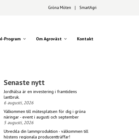
Gröna Möten
∣
SmartAgri
oI-Program
Om Agroväst
Kontakt
Senaste nytt
Jordhälsa är en investering i framtidens
lantbruk.
6 augusti, 2026
Välkommen till mötesplatsen för dig i gröna
näringar - event i augusti och september
5 augusti, 2026
Utveckla din lammproduktion - välkommen till
höstens regionala producentträffar!