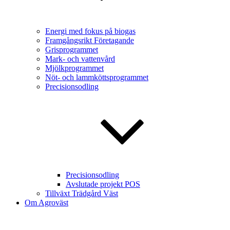
Energi med fokus på biogas
Framgångsrikt Företagande
Grisprogrammet
Mark- och vattenvård
Mjölkprogrammet
Nöt- och lammköttsprogrammet
Precisionsodling
Precisionsodling
Avslutade projekt POS
Tillväxt Trädgård Väst
Om Agroväst