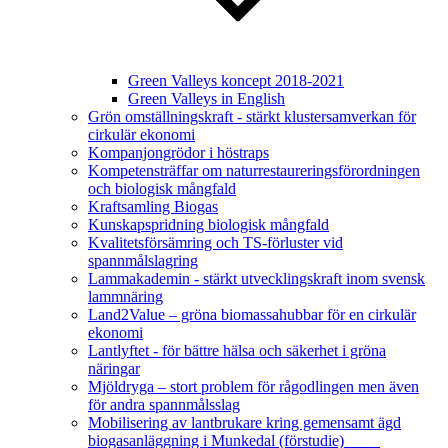
Green Valleys koncept 2018-2021
Green Valleys in English
Grön omställningskraft - stärkt klustersamverkan för
cirkulär ekonomi
Kompanjongrödor i höstraps
Kompetensträffar om naturrestaureringsförordningen
och biologisk mångfald
Kraftsamling Biogas
Kunskapspridning biologisk mångfald
Kvalitetsförsämring och TS-förluster vid
spannmålslagring
Lammakademin - stärkt utvecklingskraft inom svensk
lammnäring
Land2Value – gröna biomassahubbar för en cirkulär
ekonomi
Lantlyftet - för bättre hälsa och säkerhet i gröna
näringar
Mjöldryga – stort problem för rågodlingen men även
för andra spannmålsslag
Mobilisering av lantbrukare kring gemensamt ägd
biogasanläggning i Munkedal (förstudie)