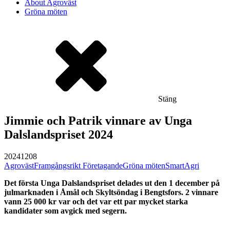
About Agroväst
Gröna möten
Stäng
Jimmie och Patrik vinnare av Unga
Dalslandspriset 2024
20241208
Agroväst
Framgångsrikt Företagande
Gröna möten
SmartAgri
Det första Unga Dalslandspriset delades ut den 1 december på
julmarknaden i Åmål och Skyltsöndag i Bengtsfors. 2 vinnare
vann 25 000 kr var och det var ett par mycket starka
kandidater som avgick med segern.