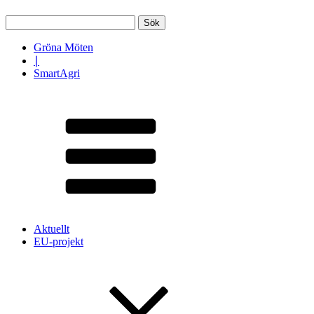
Sök
efter:
Gröna Möten
∣
SmartAgri
Aktuellt
EU-projekt