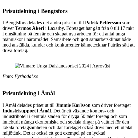
Prisutdelning i Bengtsfors
I Bengtsfors delades det andra priset ut till
Patrik Pettersson
som
driver
Termos Åkeri
i Laxarby. Företaget har gått från 0 till 17 mkr
i omsättning på fem år och skapat nya arbeten för ett antal unga
människor i närområdet. Samarbete och gott samarbetsklimat både
med anställda, kunder och konkurrenter kännetecknar Patriks sätt att
driva företag.
Foto: Fyrbodal.se
Prisutdelning i Åmål
I Åmål delades priset ut till
Jimmie Karlsson
som driver företaget
Industrisupport i Åmål
. Det är ett växande kontors- och
industrihotell i centrala staden för dryga 50 talet företag och som
inneburit många ekonomiska och sociala ringar på vattnet för den
lokala företagsamheten och där företaget också drivs med ett uttalat
miljötänk. Det är också ett gott exempel på en lyckad