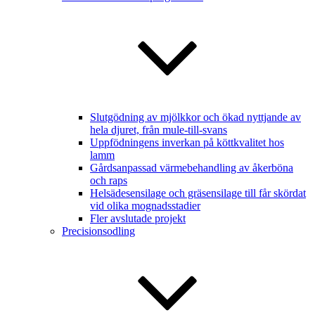
Slutgödning av mjölkkor och ökad nyttjande av
hela djuret, från mule-till-svans
Uppfödningens inverkan på köttkvalitet hos
lamm
Gårdsanpassad värmebehandling av åkerböna
och raps
Helsädesensilage och gräsensilage till får skördat
vid olika mognadsstadier
Fler avslutade projekt
Precisionsodling