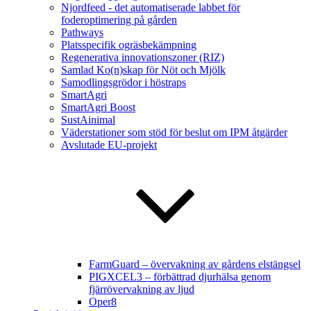
Njordfeed - det automatiserade labbet för
foderoptimering på gården
Pathways
Platsspecifik ogräsbekämpning
Regenerativa innovationszoner (RIZ)
Samlad Ko(n)skap för Nöt och Mjölk
Samodlingsgrödor i höstraps
SmartAgri
SmartAgri Boost
SustAinimal
Väderstationer som stöd för beslut om IPM åtgärder
Avslutade EU-projekt
FarmGuard – övervakning av gårdens elstängsel
PIGXCEL3 – förbättrad djurhälsa genom
fjärrövervakning av ljud
Oper8