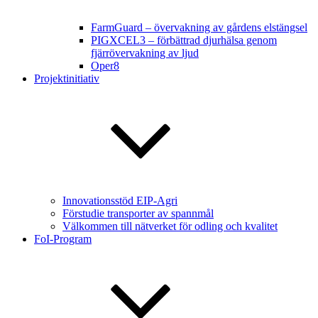
FarmGuard – övervakning av gårdens elstängsel
PIGXCEL3 – förbättrad djurhälsa genom
fjärrövervakning av ljud
Oper8
Projektinitiativ
Innovationsstöd EIP-Agri
Förstudie transporter av spannmål
Välkommen till nätverket för odling och kvalitet
FoI-Program