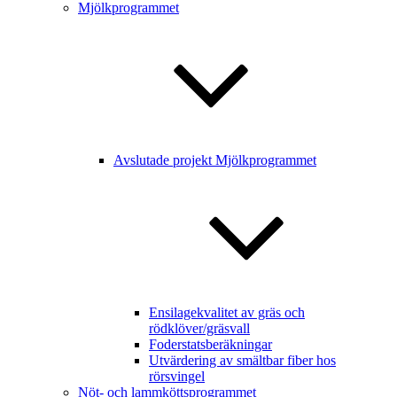
Mjölkprogrammet
Avslutade projekt Mjölkprogrammet
Ensilagekvalitet av gräs och
rödklöver/gräsvall
Foderstatsberäkningar
Utvärdering av smältbar fiber hos
rörsvingel
Nöt- och lammköttsprogrammet