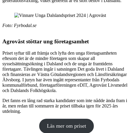
generationsväxling, vilket generellt är ett stort behov i Dalsland.
Foto: Fyrbodal.se
Agroväst stöttar ung företagsamhet
Priset syftar till att främja och lyfta den unga företagsamheten
eftesom det är de mindre företagen som skapar all
sysselsättningsökning i Dalsland och de unga är framtidens
företagare. Tävlingen ingår i satsningen Det goda livet i Dalsland
och finansieras av Västra Götalandsregionen och Länsförsäkringar
Älvsborg. I juryn har även ingått representanter från Fyrbodals
kommunalförbund, företagarföreningen eDIT, Agroväst Livsmedel
och Dalslands Folkhögskola.
Det fanns en lång rad starka kandidater som inte nådde ända fram i
år, men redan till sommaren är priset tillbaka igen för 2025 års
utdelning.
Läs mer om priset