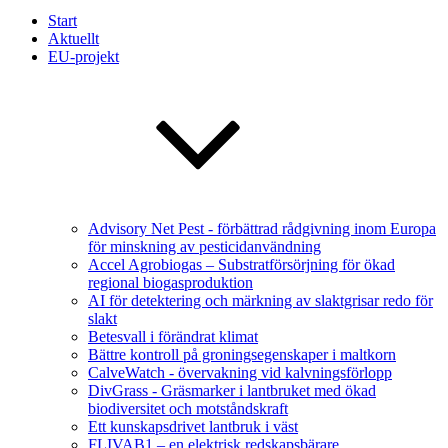
Start
Aktuellt
EU-projekt
Advisory Net Pest - förbättrad rådgivning inom Europa
för minskning av pesticidanvändning
Accel Agrobiogas – Substratförsörjning för ökad
regional biogasproduktion
AI för detektering och märkning av slaktgrisar redo för
slakt
Betesvall i förändrat klimat
Bättre kontroll på groningsegenskaper i maltkorn
CalveWatch - övervakning vid kalvningsförlopp
DivGrass - Gräsmarker i lantbruket med ökad
biodiversitet och motståndskraft
Ett kunskapsdrivet lantbruk i väst
FLIVAB1 – en elektrisk redskapsbärare