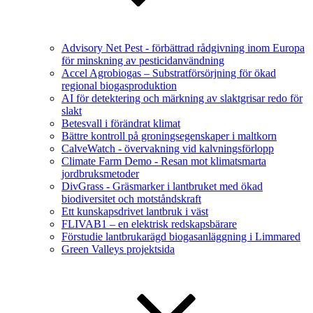
Advisory Net Pest - förbättrad rådgivning inom Europa
för minskning av pesticidanvändning
Accel Agrobiogas – Substratförsörjning för ökad
regional biogasproduktion
AI för detektering och märkning av slaktgrisar redo för
slakt
Betesvall i förändrat klimat
Bättre kontroll på groningsegenskaper i maltkorn
CalveWatch - övervakning vid kalvningsförlopp
Climate Farm Demo - Resan mot klimatsmarta
jordbruksmetoder
DivGrass - Gräsmarker i lantbruket med ökad
biodiversitet och motståndskraft
Ett kunskapsdrivet lantbruk i väst
FLIVAB1 – en elektrisk redskapsbärare
Förstudie lantbrukarägd biogasanläggning i Limmared
Green Valleys projektsida