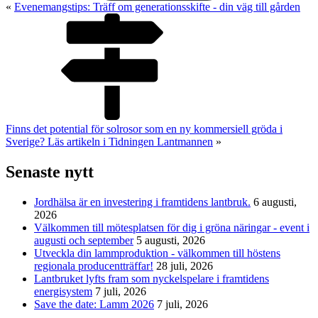
«
Evenemangstips: Träff om generationsskifte - din väg till gården
Finns det potential för solrosor som en ny kommersiell gröda i
Sverige? Läs artikeln i Tidningen Lantmannen
»
Senaste nytt
Jordhälsa är en investering i framtidens lantbruk.
6 augusti,
2026
Välkommen till mötesplatsen för dig i gröna näringar - event i
augusti och september
5 augusti, 2026
Utveckla din lammproduktion - välkommen till höstens
regionala producentträffar!
28 juli, 2026
Lantbruket lyfts fram som nyckelspelare i framtidens
energisystem
7 juli, 2026
Save the date: Lamm 2026
7 juli, 2026