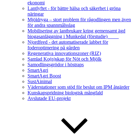
ekonomi
Lantlyftet - för bättre hälsa och säkerhet i gröna
näringar
Mjöldryga – stort problem för rågodlingen men även
för andra spannmålsslag
Mobilisering av lantbrukare kring gemensamt ägd
biogasanläggning i Munkedal (förstudie)
Njordfeed - det automatiserade labbet för
foderoptimering på gården
Regenerativa innovationszoner (RIZ)
Samlad Ko(n)skap för Nöt och Mjölk
Samodlingsgrödor i höstraps
SmartAgri
SmartAgri Boost
SustAinimal
Väderstationer som stöd för beslut om IPM åtgärder
Kunskapspridning biologisk mångfald
Avslutade EU-projekt