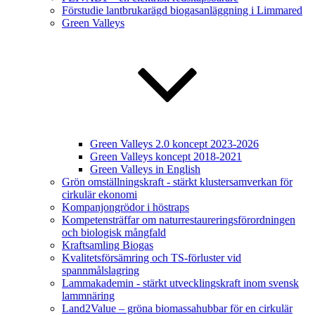
Förstudie lantbrukarägd biogasanläggning i Limmared
Green Valleys
Green Valleys 2.0 koncept 2023-2026
Green Valleys koncept 2018-2021
Green Valleys in English
Grön omställningskraft - stärkt klustersamverkan för
cirkulär ekonomi
Kompanjongrödor i höstraps
Kompetensträffar om naturrestaureringsförordningen
och biologisk mångfald
Kraftsamling Biogas
Kvalitetsförsämring och TS-förluster vid
spannmålslagring
Lammakademin - stärkt utvecklingskraft inom svensk
lammnäring
Land2Value – gröna biomassahubbar för en cirkulär