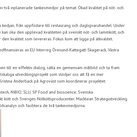
v två inplanerade tankesmedjor på temat: Ökad kvalitet på nöt- och
kedjan, från uppfödare till restaurang och dagligvaruhandel. Under
 kan öka den upplevad kvaliteten på svenskt nöt- och lammkött, och
r den kvalitet som levereras. Fokus kom att ligga på ätkvalitet.
edfinansieras av EU Interreg Öresund-Kattegatt-Skagerack, Västra
hen till en effektiv dialog, sätta en gemensam målbild och ta fram
 fullskaliga utvecklingsprojekt som stödjer oss att få en mer
Kristina Anderback på Agroväst som koordinerar projektet.
otech, NIBIO, SLU, SP Food and bioscience, Svenska
t kött och Sveriges Nötköttsproducenter. Macklean Strategiutveckling
rldsanalys och facilitera de två tankesmedjorna.