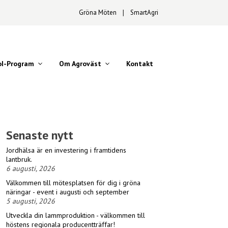
Gröna Möten
∣
SmartAgri
oI-Program
Om Agroväst
Kontakt
Senaste nytt
Jordhälsa är en investering i framtidens
lantbruk.
6 augusti, 2026
Välkommen till mötesplatsen för dig i gröna
näringar - event i augusti och september
5 augusti, 2026
Utveckla din lammproduktion - välkommen till
höstens regionala producentträffar!