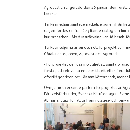
Agroväst arrangerade den 25 januari den första a
lammkött.
Tankesmedjan samlade nyckelpersoner ifrån hela 
dagen fördes en framåtsyftande dialog om hur vi
hur branschen i ökad utsträckning kan få betalt fö
Tankesmedjorna är en del i ett förprojekt som m
Götalandsregionen, Agroväst och Agrotech.
- Förprojektet ger oss möjlighet att samla bransc
förslag till relevanta insatser till ett eller flera
efterfrågedriven och lönsam köttbransch, menar 
Övriga medverkande parter i förprojektet är Agr
Fåravelsförbundet, Svenska Köttföretagen, Svensk
AB har anlitats för att ta fram nuläges- och omvä